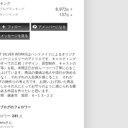
キング
8,972
ブログランキング
位
↑
ラ
137
カンジャンル
位
↓
ン
ラ
キ
ン
ン
キ
フォロー
アメンバーになる
グ
ン
上
グ
メッセージを送る
昇
下
降
FT SILVER WORKSはハンドメイドによるオリジナ
ルバージュエリーのアトリエです。キャスティング
のすべての工程（デザイン、原型制作、キャストの
げ等）を私、本間正己が自ら一つ一つ丁寧に心をこ
仕上げています。商品の価値は他人や流行が決める
はなく、それぞれの人自身が感じること、それが
FTの物作りの考え方です。お買い上げ頂いた商品
つしかその人にとってお守りのように感じられる暖
のある作品を作りたいと思います。
川県 鎌倉市 笛田 ６−１３−２２
ブログのフォロワー
ロワー:
281
人
neroさん
のブログ