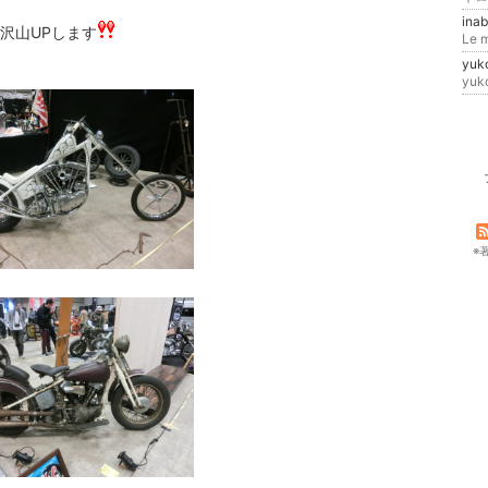
ina
沢山UPします
Le m
yuk
yu
※