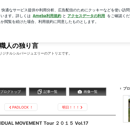
うママの隣
芸能人ブログ
人気ブログ
新規登録
ログ
 SILVER WORKS 職人の独り言
KS 職人の独り言
によるオリジナルシルバージュエリーのアトリエです。
プロ
ブログトップ
記事一覧
画像一覧
PADLOCK ！
明日！！！
VIDUAL MOVEMENT Tour ２０１５ Vol.17