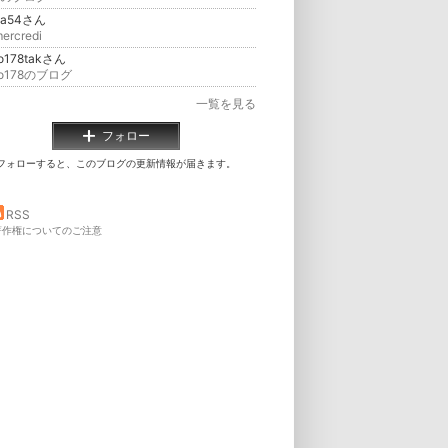
ba54さん
ercredi
o178takさん
ko178のブログ
一覧を見る
フォロー
フォローすると、このブログの更新情報が届きます。
RSS
著作権についてのご注意