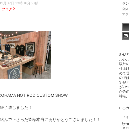
12月07日 13時06分50秒
ラン
：
ブログ
全体
アラ
SHA
ルシ
以外
仕上
めて
ので
SHA
がい
かみ
KOHAMA HOT ROD CUSTOM SHOW
神奈
終了致しました！
この
フォ
絡んで下さった皆様本当にありがとうございました！！
ty-
ネロ