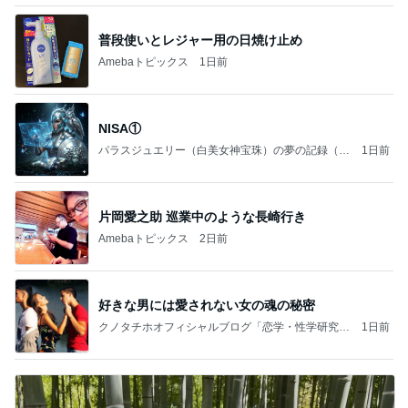
普段使いとレジャー用の日焼け止め
Amebaトピックス
1日前
NISA①
パラスジュエリー（白美女神宝珠）の夢の記録（続
1日前
編）
片岡愛之助 巡業中のような長崎行き
Amebaトピックス
2日前
好きな男には愛されない女の魂の秘密
クノタチホオフィシャルブログ「恋学・性学研究
1日前
室」Powered by Ameba