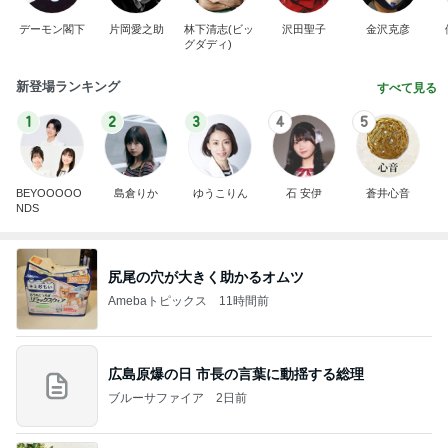
デーモン閣下
片岡愛之助
林下清志(ビッ
沢田聖子
金沢克彦
グダディ)
新登場ランキング
すべて見る
1
2
3
4
5
BEYOOOOO
島倉りか
ゆうこりん
石 安伊
蒼井心音
NDS
尻尾の穴が大きく助かるオムツ
Amebaトピックス
11時間前
広島原爆の日 市長の言葉に動揺する総理
ブルーサファイア
2日前