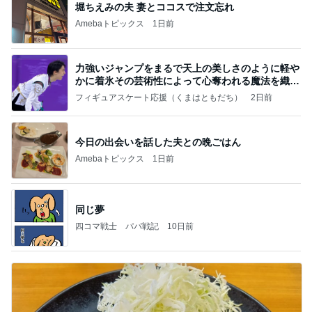
堀ちえみの夫 妻とココスで注文忘れ
Amebaトピックス
1日前
力強いジャンプをまるで天上の美しさのように軽や
かに着氷その芸術性によって心奪われる魔法を織り
なす
フィギュアスケート応援（くまはともだち）
2日前
今日の出会いを話した夫との晩ごはん
Amebaトピックス
1日前
同じ夢
四コマ戦士 パパ戦記
10日前