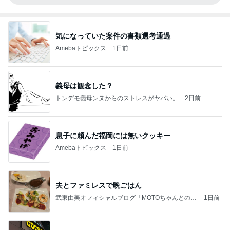
気になっていた案件の書類選考通過
Amebaトピックス
1日前
義母は観念した？
トンデモ義母ンヌからのストレスがヤバい。
2日前
息子に頼んだ福岡には無いクッキー
Amebaトピックス
1日前
夫とファミレスで晩ごはん
武東由美オフィシャルブログ「MOTOちゃんとのは
1日前
っぴぃな毎日」Powered by Ameba