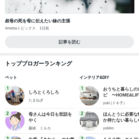
叔母の死を母に伝えたい妹の主張
Amebaトピックス
1日前
記事を読む
トップブロガーランキング
ペット
インテリア&DIY
1
1
おうちと暮らしの
しろとくろしろ
ピ 〜HOME&LI
たまねぎ
yuki (ドキ子）
2
2
母さんは今日も世話を
ほんとうに必要な
やく
か持たない暮らし
ep Life Simple
藤緒 ミルカ
yukiko
ンテリアのきろく
3
3