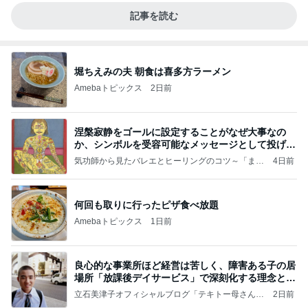
記事を読む
堀ちえみの夫 朝食は喜多方ラーメン
Amebaトピックス
2日前
涅槃寂静をゴールに設定することがなぜ大事なの
か、シンボルを受容可能なメッセージとして投げる
ことが
気功師から見たバレエとヒーリングのコツ～「まと
4日前
いのば」ブログ
何回も取りに行ったピザ食べ放題
Amebaトピックス
1日前
良心的な事業所ほど経営は苦しく、障害ある子の居
場所「放課後デイサービス」で深刻化する理念と現
実の
立石美津子オフィシャルブログ「テキトー母さんの
2日前
すすめ」Powered by Ameba