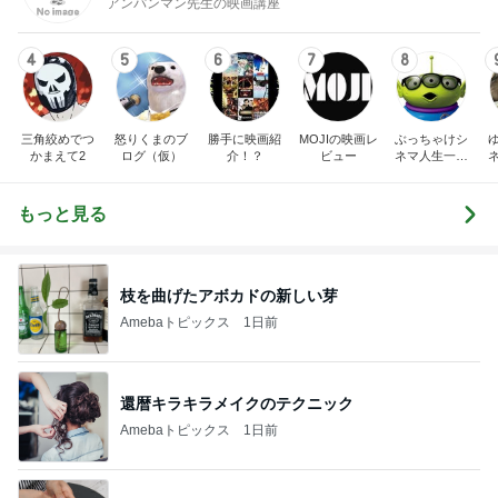
アンパンマン先生の映画講座
4
5
6
7
8
三角絞めでつ
怒りくまのブ
勝手に映画紹
MOJIの映画レ
ぶっちゃけシ
かまえて2
ログ（仮）
介！？
ビュー
ネマ人生一直
線！❁
もっと見る
枝を曲げたアボカドの新しい芽
Amebaトピックス
1日前
還暦キラキラメイクのテクニック
Amebaトピックス
1日前