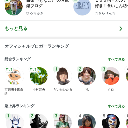
白柴 『きなこ』 のお気
１００均・カルデ
楽ブログ
好き！食いしん坊
らりん☆のブログ
ひろ☆みき
☆きらりん☆
もっと見る
オフィシャルブロガーランキング
総合ランキング
すべて見る
1
2
3
市川團十郎白
小林麻央
だいたひかる
桃
クロ
猿
急上昇ランキング
すべて見る
1
2
3
4
5