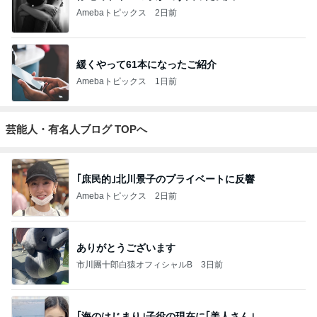
Amebaトピックス
2日前
緩くやって61本になったご紹介
Amebaトピックス
1日前
芸能人・有名人ブログ TOPへ
｢庶民的｣北川景子のプライベートに反響
Amebaトピックス
2日前
ありがとうございます
市川團十郎白猿オフィシャルB
3日前
｢海のはじまり｣子役の現在に｢美人さん｣