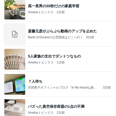
高一長男の30秒だけの家庭学習
Amebaトピックス
2日前
斎藤元彦がぶらぶら動画のアップを止めた
Bank of Dreamの公営競技はどこへ行く
9日前
5人家族の支出でダントツなもの
Amebaトピックス
1日前
７人待ち
沢田聖子オフィシャルブログ「In My Heartな旅日
3日前
記」by Ameba
バズった真空保存容器の1点の不満
Amebaトピックス
2日前