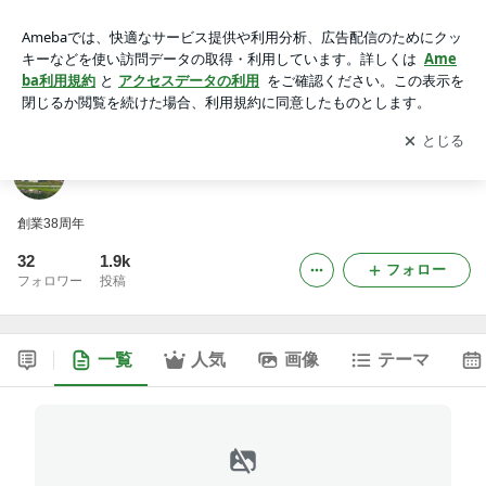
ひまつぶし
アプリをダウンロードして
ブログの更新通知
を受け取りまし
開く
ょう。
ひまつぶし
創業38周年
32
1.9k
フォロー
フォロワー
投稿
一覧
人気
画像
テーマ