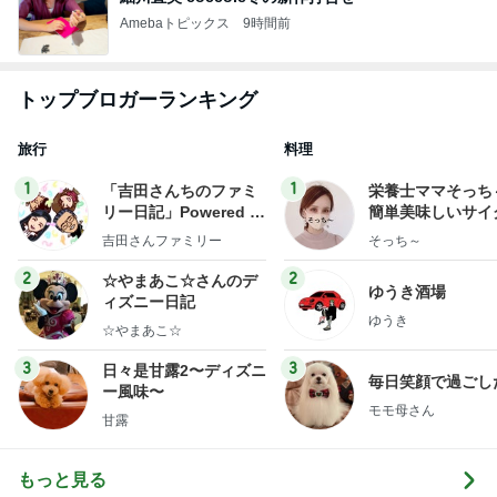
Amebaトピックス
9時間前
トップブロガーランキング
旅行
料理
1
1
「吉田さんちのファミ
栄養士ママそっち
リー日記」Powered b
簡単美味しいサイ
y Ameba 吉田さんファ
献立
吉田さんファミリー
そっち～
ミリーオフィシャルブ
ログ
2
2
☆やまあこ☆さんのデ
ゆうき酒場
ィズニー日記
ゆうき
☆やまあこ☆
3
3
日々是甘露2〜ディズニ
毎日笑顔で過ごし
ー風味〜
モモ母さん
甘露
もっと見る