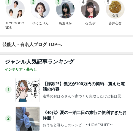
1
2
3
4
5
BEYOOOOO
ゆうこりん
島倉りか
石 安伊
蒼井心音
NDS
芸能人・有名人ブログ TOPへ
ジャンル人気記事ランキング
インテリア・暮らし
【詐欺?!】義父が100万円の契約…震えた電
話の内容
1
進撃のおはるさん〜家づくり失敗したけど私は元気
です〜
《40代》夏の一泊二日の旅行に便利すぎたお
洋服！
2
おうちと暮らしのレシピ 〜HOME&LIFE〜