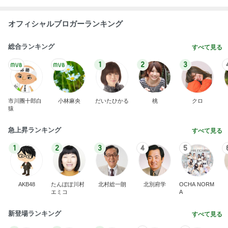
オフィシャルブロガーランキング
総合ランキング
すべて見る
1
2
3
市川團十郎白
小林麻央
だいたひかる
桃
クロ
猿
急上昇ランキング
すべて見る
1
2
3
4
5
AKB48
たんぽぽ川村
北村総一朗
北別府学
OCHA NORM
エミコ
A
新登場ランキング
すべて見る