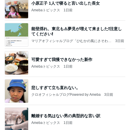
小原正子 1人で寝ると言い出した長女
Amebaトピックス
1日前
能登揺れ、東北も⚠️夢見が増えて来ました❗️注意し
てください❗️
マリアオフィシャルブログ「ひむかの風にさそわれ
3日前
て」Powered by Ameba
可愛すぎて我慢できなかった新作
Amebaトピックス
1日前
悲しすぎて立ち直れない。
クロオフィシャルブログPowered by Ameba
3日前
離婚する気はない男の典型的な言い訳
Amebaトピックス
1日前