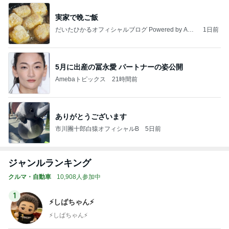
実家で晩ご飯
だいたひかるオフィシャルブログ Powered by Ame
1日前
ba
5月に出産の冨永愛 パートナーの姿公開
Amebaトピックス
21時間前
ありがとうございます
市川團十郎白猿オフィシャルB
5日前
ジャンルランキング
クルマ・自動車
10,908人参加中
1
⚡️しばちゃん⚡
⚡️しばちゃん⚡️