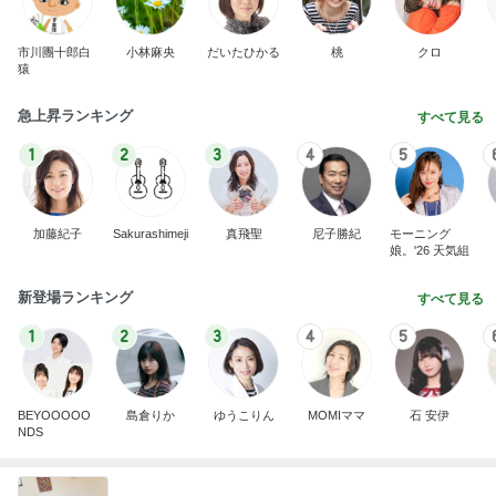
市川團十郎白
小林麻央
だいたひかる
桃
クロ
猿
急上昇ランキング
すべて見る
1
2
3
4
5
加藤紀子
Sakurashimeji
真飛聖
尼子勝紀
モーニング
娘。'26 天気組
新登場ランキング
すべて見る
1
2
3
4
5
BEYOOOOO
島倉りか
ゆうこりん
MOMIママ
石 安伊
NDS