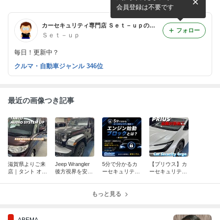
ました～
ックPRO+を取り付けしまし
会員登録は不要です
た～
カーセキュリティ専門店 Ｓｅｔ－ｕｐのブログ
フォロー
Ｓｅｔ－ｕｐ
毎日！更新中？
クルマ・自動車ジャンル 346位
最近の画像つき記事
滋賀県よりご来
Jeep Wrangler
5分で分かるカ
【プリウス】カ
店｜タント オー
後方視界を安
ーセキュリティ
ーセキュリティ
ディオシステム
全・快適に
機能① エンジン
Grgo施工｜Sma
アップ
始動ブロックと
rt Crossで使い
もっと見る
は？
やすさと盗難対
策を両立