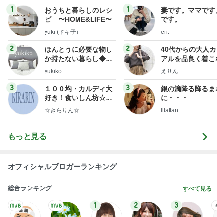
1
1
おうちと暮らしのレシ
妻です。ママです
ピ 〜HOME&LIFE〜
です。
yuki (ドキ子）
eri.
2
2
ほんとうに必要な物し
40代からの大人
か持たない暮らし◆Ke
アルを品良く着こ
ep Life Simple◆〜イ
ファッションブロ
yukiko
えりん
ンテリアのきろく〜
3
3
１００均・カルディ大
銀の滴降る降るま
好き！食いしん坊☆き
に・・・
らりん☆のブログ
☆きらりん☆
illallan
もっと見る
オフィシャルブロガーランキング
総合ランキング
すべて見る
1
2
3