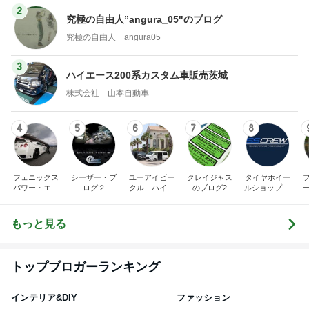
2
究極の自由人”angura_05"のブログ
究極の自由人 angura05
3
ハイエース200系カスタム車販売茨城
株式会社 山本自動車
4
5
6
7
8
フェニックス
シーザー・ブ
ユーアイビー
クレイジャス
タイヤホイー
パワー・エチ
ログ２
クル ハイエ
のブログ2
ルショップSS
ゼンヤ横山の
ース200系完
CREW オフィ
5
言いたい放題
全マスターブ
シャルブログ
ログ
もっと見る
トップブロガーランキング
インテリア&DIY
ファッション