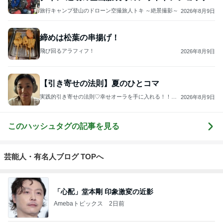
旅行キャンプ登山のドローン空撮旅人トキ ～絶景撮影～
2026年8月9日
締めは松葉の串揚げ！
飛び回るアラフィフ！
2026年8月9日
【引き寄せの法則】夏のひとコマ
実践的引き寄せの法則♡幸せオーラを手に入れる！！ス
2026年8月9日
ピリチュアルスタイリストReiko I小川玲子
このハッシュタグの記事を見る
芸能人・有名人ブログ TOPへ
「心配」堂本剛 印象激変の近影
Amebaトピックス
2日前