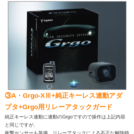
③A・Grgo-XⅢ+純正キーレス連動アダ
プタ+Grgo用リレーアタックガード
純正キーレス連動に連動のGrgoですので操作は上記内容
と同じですが、
衝撃センサーも装備、リレーアタックによる不正な解除時