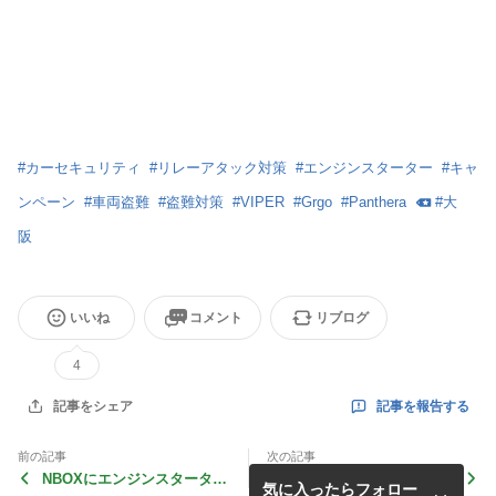
#
カーセキュリティ
#
リレーアタック対策
#
エンジンスターター
#
キャ
ンペーン
#
車両盗難
#
盗難対策
#
VIPER
#
Grgo
#
Panthera
#
大
阪
いいね
コメント
リブログ
4
記事を報告する
記事をシェア
前の記事
次の記事
NBOXにエンジンスターター
アルファードにカーセキュリ
気に入ったらフォロー
付きPantheraを取り付けし
ティーGrgo＆キーレスブロ