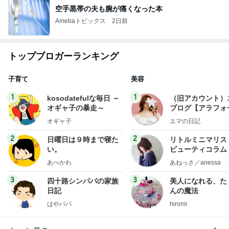
空手黒帯の夫も腕が痛くなった本
Amebaトピックス
2日前
トップブロガーランキング
子育て
美容
1
1
kosodatefulな毎日 ～
（旧アカウント）
オギャ子の暴走～
ブログ【アラフォ
社売却セカンドラ
オギャ子
エマの日記
フ】
2
2
日曜日は９時まで寝た
リトルミニマリス
い。
ビューティコラム 
little minimalist'
あべかわ
あねっさ／anessa
uty colum
3
3
四十路シンパパの家族
美人になれる、た
日記
んの魔法
はやパパ
hiromi