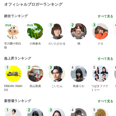
オフィシャルブロガーランキング
総合ランキング
すべて見る
1
2
3
市川團十郎白
小林麻央
だいたひかる
桃
クロ
猿
急上昇ランキング
すべて見る
1
2
3
4
5
EBiDAN 39&Ki
高山善廣
こいたん
島倉りか
つばきファク
DS
トリー
新登場ランキング
すべて見る
1
2
3
4
5