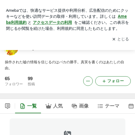
GoogleⅩ-JAPAN如月セナ
アプリをダウンロードして
ブログの更新通知
を受け取りまし
開く
ょう。
GoogleⅩ-JAPAN如月セナ
操作された嘘の情報を信じるのはバカの勝手。真実を書くのはあたしの自
由。
65
99
フォロー
フォロワー
投稿
一覧
人気
画像
テーマ