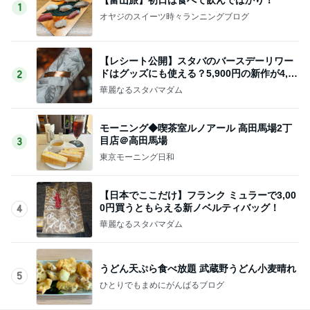
1
オヤジのスイーツ時々ランニングブログ
【レシート公開】スタバのバースデーリワー
ドはグッズにも使える？5,900円の新作が4,88
2
1円に
華麗なるスタバマダム
モーニング◆喫茶室ルノアール 高田馬場2丁
目店＠高田馬場
3
東京モーニング日和
【日本でここだけ】フランク ミュラーで3,00
0円買うともらえる新ノベルティバッグ！
4
華麗なるスタバマダム
うどん天ぷら食べ放題 武蔵野うどん小麦晴れ
5
ひとりでもまめにがんばるブログ