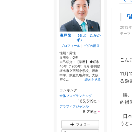
『
『
2013年
テーマ
瀬戸 隆一 （せと たかか
ず）
プロフィール
｜
ピグの部屋
性別：
男性
血液型：
O型
こん
自己紹介：【学歴】 ◆昭和
40年（1965年）8月 香川県
坂出市立西部小学校、坂出
11
中学、県立丸亀高校、大阪
府立...
続きを見る
る勉
ランキング
腰、
全体ブログランキング
165,519
的損
位
↑
ラ
アラフィフジャンル
ン
6,216
位
↑
キ
ラ
日本
ン
ン
グ
うと
キ
フォロー
上
ン
昇
グ