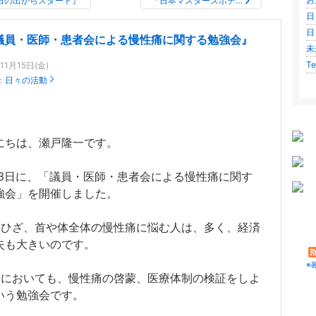
日の出からスタート』
『日本マスターズボデ…
日
日
議員・医師・患者会による慢性痛に関する勉強会』
未
Te
11月15日(金)
：
日々の活動
にちは、瀬戸隆一です。
月13日に、「議員・医師・患者会による慢性痛に関す
強会」を開催しました。
ひざ、首や体全体の慢性痛に悩む人は、多く、経済
失も大きいのです。
※
においても、慢性痛の啓蒙、医療体制の検証をしよ
いう勉強会です。