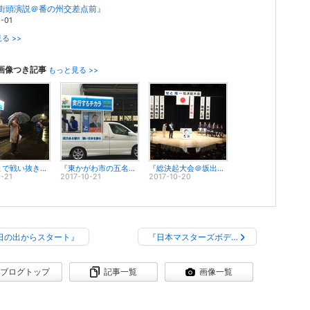
/2街頭演説＠番の州交差点前』
0-01
る >>
画像つき記事
もっと見る >>
『最後まで戦い抜きます。』
『東かがわ市の五名から坂出市まで選挙区内を街宣カーで回りました。』
『総決起大会＠坂出市民ホール』
0-21
2017-10-21
2017-10-20
日の出からスタート』
『日本マスターズボデ…
ブログトップ
記事一覧
画像一覧