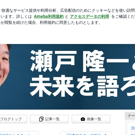
買って良かった物
芸能人ブログ
人気ブログ
新規登録
隆一オフィシャルブログ『瀬戸隆一と未来を語ろう。』
テー
ブログトップ
記事一覧
画像一覧
活
お