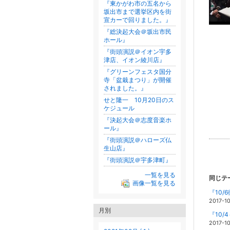
『東かがわ市の五名から
坂出市まで選挙区内を街
宣カーで回りました。』
『総決起大会＠坂出市民
ホール』
『街頭演説＠イオン宇多
津店、イオン綾川店』
『グリーンフェスタ国分
寺「盆栽まつり」が開催
されました。』
せと隆一 10月20日のス
ケジュール
『決起大会＠志度音楽ホ
ール』
『街頭演説＠ハローズ仏
生山店』
『街頭演説＠宇多津町』
一覧を見る
同じテ
画像一覧を見る
『10
2017-1
月別
『10
2017-1