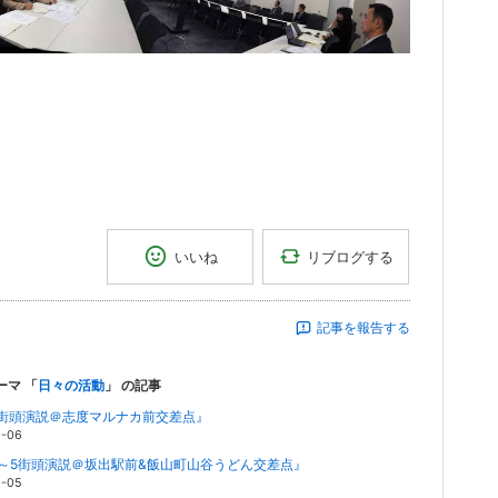
リブログする
いいね
記事を報告する
ーマ 「
日々の活動
」 の記事
/6街頭演説＠志度マルナカ前交差点』
0-06
/4～5街頭演説＠坂出駅前&飯山町山谷うどん交差点』
0-05