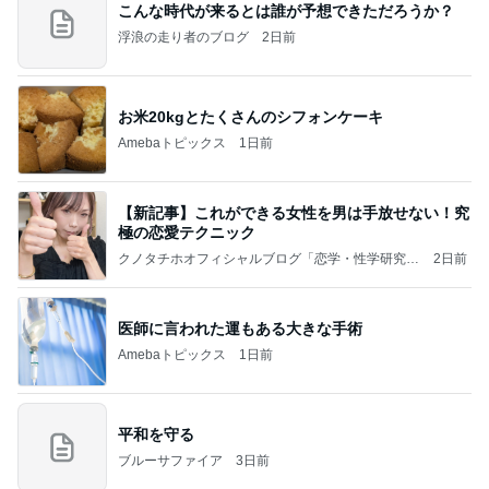
こんな時代が来るとは誰が予想できただろうか？
浮浪の走り者のブログ
2日前
お米20kgとたくさんのシフォンケーキ
Amebaトピックス
1日前
【新記事】これができる女性を男は手放せない！究
極の恋愛テクニック
クノタチホオフィシャルブログ「恋学・性学研究
2日前
室」Powered by Ameba
医師に言われた運もある大きな手術
Amebaトピックス
1日前
平和を守る
ブルーサファイア
3日前