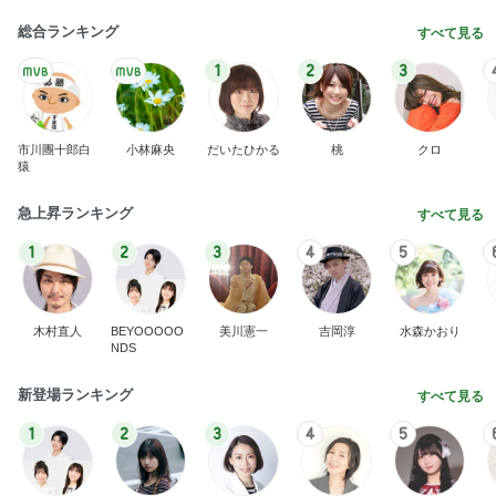
総合ランキング
すべて見る
1
2
3
市川團十郎白
小林麻央
だいたひかる
桃
クロ
猿
急上昇ランキング
すべて見る
1
2
3
4
5
木村直人
BEYOOOOO
美川憲一
吉岡淳
水森かおり
NDS
新登場ランキング
すべて見る
1
2
3
4
5