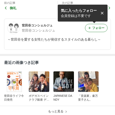
前の記事
次の記事
御礼
ボデガスペインクラブ銀座
気に入ったらフォロー
ディナーチケットプレゼント
会員登録は不要です
世田谷コンシェルジュ
フォロー
世田谷コンシェルジュ
～世田谷を愛する女性たちが発信するスタイルのある暮らし～
最近の画像つき記事
世田谷ライフ今
ボデガスペイン
JAPANESE DA
「音楽家」秦万
日発売
クラブ銀座 ディ
NDY
里子さん。
ナーチケットプ
レゼント
もっと見る