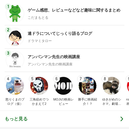
1
ゲーム感想、レビューなどなど趣味に関するまとめ
こだまもとる
2
連ドラについてじっくり語るブログ
ドラマミタロー
3
アンパンマン先生の映画講座
アンパンマン先生の映画講座
4
5
6
7
8
怒りくまのブ
三角絞めでつ
MOJIの映画レ
勝手に映画紹
ゆきがめのシ
r
ログ（仮）
かまえて2
ビュー
介！？
ネマ。劇場に
映画を観に行
こっ！！
もっと見る