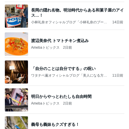
長岡の隠れ名物。明治時代からある和菓子屋のアイ
ス…！
小林礼奈オフィシャルブログ「小林礼奈のブーブ
14日前
ーブログ」Powered by Ameba
渡辺美奈代 トマトチキン煮込み
Amebaトピックス
2日前
「自分のことは自分でする」の呪い
ワタナベ薫オフィシャルブログ「美人になる方
11日前
法」Powered by Ameba
明日からやっとわたしも自由時間
Amebaトピックス
2日前
義母も義妹もクズすぎる！