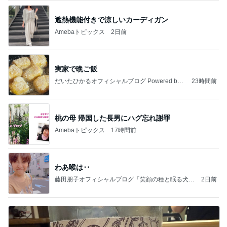
遮熱機能付きで涼しいカーディガン
Amebaトピックス
2日前
実家で晩ご飯
だいたひかるオフィシャルブログ Powered by
23時間前
Ameba
桃の母 帰国した長男にハグ忘れ謝罪
Amebaトピックス
17時間前
わあ喉は‥
藤田朋子オフィシャルブログ「笑顔の種と眠る犬」
2日前
Powered by Ameba