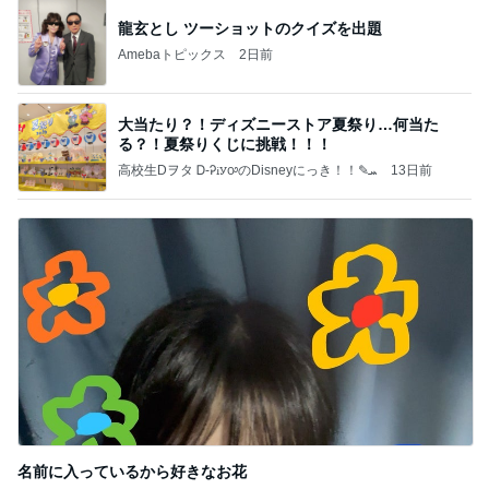
龍玄とし ツーショットのクイズを出題
Amebaトピックス
2日前
大当たり？！ディズニーストア夏祭り…何当た
る？！夏祭りくじに挑戦！！！
高校生Dヲタ Ꭰ-ᎮꭵꭹꭴのDisneyにっき！！✎ܚ
13日前
名前に入っているから好きなお花