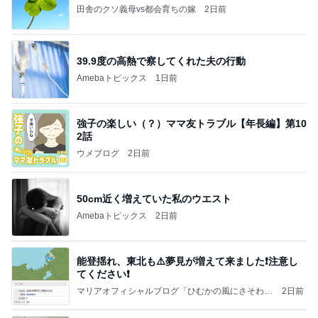
田舎のクソ義母vs都会育ちの嫁
2日前
39.9度の高熱で察してくれた夫の行動
Amebaトピックス
1日前
強子の楽しい（？）ママ友トラブル【年長編】第10
2話
ウメブログ
2日前
50cm近く増えていた私のウエスト
Amebaトピックス
2日前
能登揺れ、東北も⚠️夢見が増えて来ました❗️注意し
てください❗️
マリアオフィシャルブログ「ひむかの風にさそわれ
2日前
て」Powered by Ameba