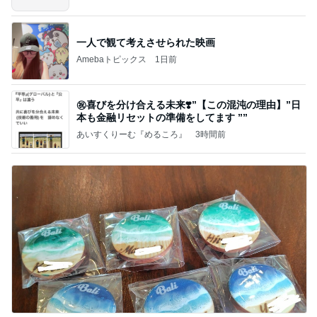
一人で観て考えさせられた映画
Amebaトピックス
1日前
㊗️喜びを分け合える未来❣️”【この混沌の理由】”⽇
本も⾦融リセットの準備をしてます ””
あいすくりーむ『めるころ』
3時間前