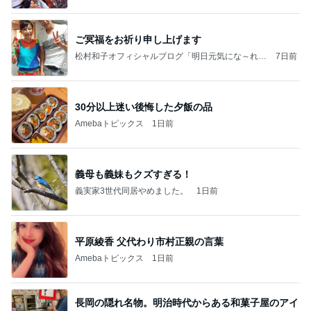
ご冥福をお祈り申し上げます
松村和子オフィシャルブログ「明日元気にな～れ」
7日前
Powered by Ameba
30分以上迷い後悔した夕飯の品
Amebaトピックス
1日前
義母も義妹もクズすぎる！
義実家3世代同居やめました。
1日前
平原綾香 父代わり市村正親の言葉
Amebaトピックス
1日前
長岡の隠れ名物。明治時代からある和菓子屋のアイ