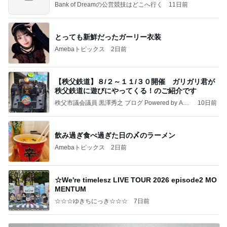
Bank of Dreamの公営競技はどこへ行く
11日前
とっても新鮮だったガーリー衣装
Amebaトピックス
2日前
【秩父鉄道】８/２～１１/３０開催 ガリガリ君が
秩父鉄道に遊びにやってくる！のご紹介です
秩父市議会議員 黒澤秀之 ブログ Powered by Ame
10日前
ba
飲み過ぎ食べ過ぎた日の〆のラーメン
Amebaトピックス
2日前
☆We're timelesz LIVE TOUR 2026 episode2 MO
MENTUM
☆☆☆ゆきちにっき☆☆☆
7日前