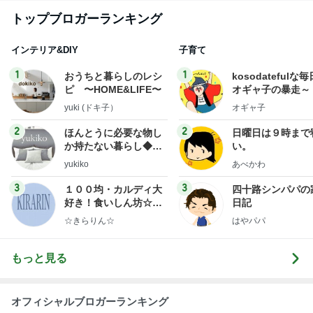
トップブロガーランキング
インテリア&DIY
子育て
1
1
おうちと暮らしのレシ
kosodatefulな毎
ピ 〜HOME&LIFE〜
オギャ子の暴走～
yuki (ドキ子）
オギャ子
2
2
ほんとうに必要な物し
日曜日は９時まで
か持たない暮らし◆Ke
い。
ep Life Simple◆〜イ
yukiko
あべかわ
ンテリアのきろく〜
3
3
１００均・カルディ大
四十路シンパパの
好き！食いしん坊☆き
日記
らりん☆のブログ
☆きらりん☆
はやパパ
もっと見る
オフィシャルブロガーランキング