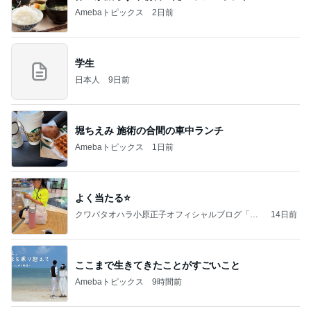
Amebaトピックス
2日前
学生
日本人
9日前
堀ちえみ 施術の合間の車中ランチ
Amebaトピックス
1日前
よく当たる⭐️
クワバタオハラ小原正子オフィシャルブログ「女
14日前
前。」powered by Ameba
ここまで生きてきたことがすごいこと
Amebaトピックス
9時間前