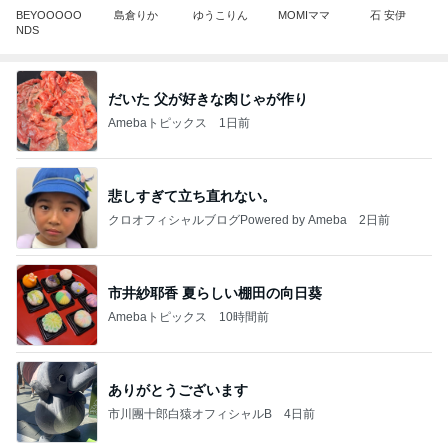
BEYOOOOO
島倉りか
ゆうこりん
MOMIママ
石 安伊
NDS
だいた 父が好きな肉じゃが作り
Amebaトピックス
1日前
悲しすぎて立ち直れない。
クロオフィシャルブログPowered by Ameba
2日前
市井紗耶香 夏らしい棚田の向日葵
Amebaトピックス
10時間前
ありがとうございます
市川團十郎白猿オフィシャルB
4日前