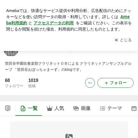
世田谷おぼっちゃまーず
アプリをダウンロードして
ブログの更新通知
を受け取りまし
開く
ょう。
世田谷おぼっちゃまーず
世田谷学園吹奏楽部クラリネットＯＢによる クラリネットアンサンブルグル
ープ 「世田谷おぼっちゃまーず」のblogです。
68
1019
フォロー
フォロワー
投稿
一覧
人気
画像
テーマ