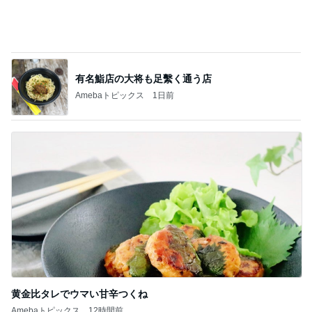
黄金比タレでウマい甘辛つくね
Amebaトピックス
12時間前
記事を読む
ハズレなくて可愛すぎる豆皿と風鈴
Amebaトピックス
10時間前
ジャンル人気記事ランキング
お弁当づくり
✱一時休業のお知らせ✱