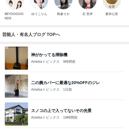
BEYOOOOO
ゆうこりん
島倉りか
石 安伊
蒼井心音
NDS
芸能人・有名人ブログ TOPへ
神がかってる掃除機
Amebaトピックス
9時間前
二の腕カバーに最適な20%OFFのジレ
Amebaトピックス
1日前
スノコの上で入ってないその光景
Amebaトピックス
18時間前