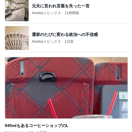
同期とのユニットで初めての漫才
Amebaトピックス
1日前
記事を読む
カウンターで申告し損ねた大失敗
Amebaトピックス
16時間前
堀ちえみの夫 GAPで買い物とカフェ
Amebaトピックス
1日前