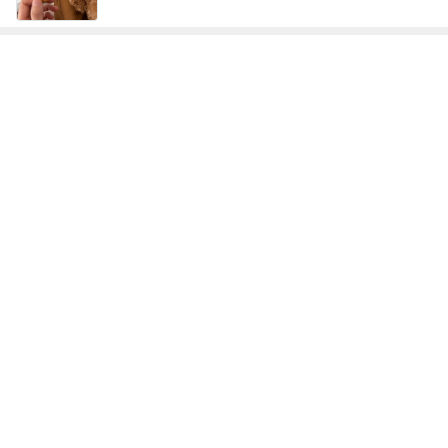
940mlもあるコーヒーショップのL
Amebaトピックス
1日前
記事を読む
自分のお金を取り戻すための超手間
Amebaトピックス
1日前
指差しで確信したお気に入りのタオル