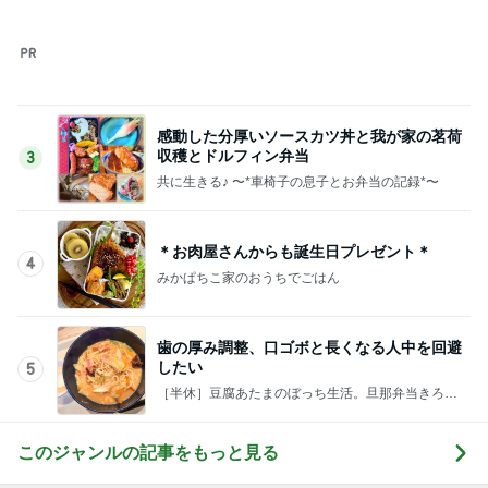
このジャンルの記事をもっと見る
次世代掃除機がやってきた！！
Amebaトピックス
9時間前
どっちもどっちだと思った派遣の騒動
Amebaトピックス
1日前
難病を話しても金の無心した実母
Amebaトピックス
1日前
見た目が好みじゃなかったコラボ品
Amebaトピックス
1日前