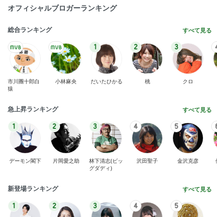
オフィシャルブロガーランキング
総合ランキング
すべて見る
1
2
3
市川團十郎白
小林麻央
だいたひかる
桃
クロ
猿
急上昇ランキング
すべて見る
1
2
3
4
5
デーモン閣下
片岡愛之助
林下清志(ビッ
沢田聖子
金沢克彦
グダディ)
新登場ランキング
すべて見る
1
2
3
4
5