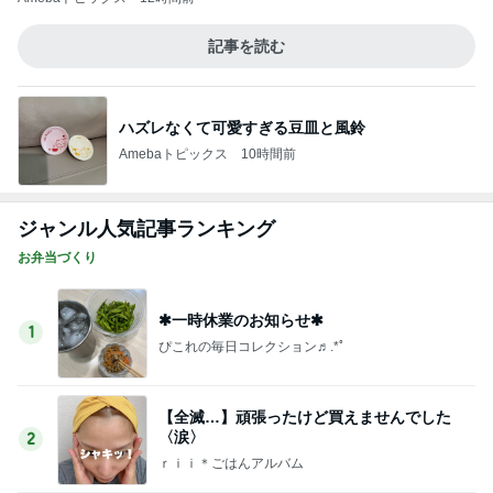
1
ぴこれの毎日コレクション♬.*ﾟ
【全滅…】頑張ったけど買えませんでした
〈涙〉
2
ｒｉｉ＊ごはんアルバム
感動した分厚いソースカツ丼と我が家の茗荷
収穫とドルフィン弁当
3
共に生きる♪ 〜*車椅子の息子とお弁当の記録*〜
＊お肉屋さんからも誕生日プレゼント＊
4
みかぱちこ家のおうちでごはん
歯の厚み調整、口ゴボと長くなる人中を回避
したい
5
［半休］豆腐あたまのぼっち生活。旦那弁当きろく
はお休み中