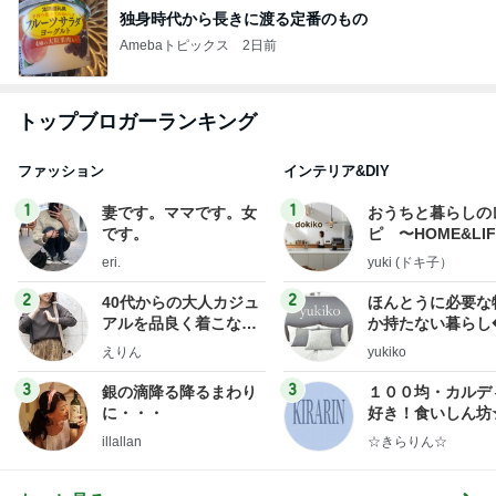
独身時代から長きに渡る定番のもの
Amebaトピックス
2日前
トップブロガーランキング
ファッション
インテリア&DIY
1
1
妻です。ママです。女
おうちと暮らしの
です。
ピ 〜HOME&LI
eri.
yuki (ドキ子）
2
2
40代からの大人カジュ
ほんとうに必要な
アルを品良く着こなす
か持たない暮らし
ファッションブログ
ep Life Simple
えりん
yukiko
ンテリアのきろく
3
3
銀の滴降る降るまわり
１００均・カルデ
に・・・
好き！食いしん坊
らりん☆のブログ
illallan
☆きらりん☆