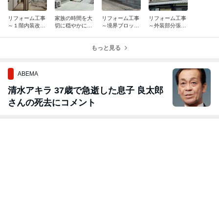
リフォーム工事
家族の時間を大
リフォーム工事
リフォーム工事
～１階内装改装
切に穏やかに暮
～境界ブロック
～外装部分張替
工事～
らす ～落ち着き
塀改装工事～
改装工事～
と安らぎの時間
が息吹く平屋住
もっと見る
宅～ エクステリ
ア工事
ABEMA
清水アキラ 37歳で急逝した息子 良太郎
さんの死去にコメント