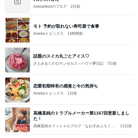
nokoarikonのブログ
2日前
モト 予約が取れない寿司屋で食事
Amebaトピックス
14時間前
話題のスイカ丸ごとアイス♡
さとみるくのロサンゼルス⇔ハワイ夢日記
7日前
恋愛初期特有の感覚と今の気持ち
Amebaトピックス
1日前
高橋直純のトラブルメーカー第1167回更新しまし
た！
高橋直純オフィシャルブログ「なおずみぶろぐ」
11日前
Powered by Ameba