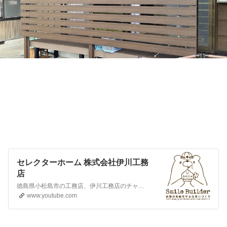
セレクターホーム 株式会社伊川工務
店
徳島県小松島市の工務店、伊川工務店のチャンネルです。 私どもはお客さまとのコミュニケーションを大切にし、 お客さまのイメージをかたちにできる工務店でありたいと願っています。 家族構成やご家族の趣味仕事ライフスタイルを考慮した家づくり子どもが健やかに育まれる家づくり 高齢者はもとより、家族にやさしい家づくり 20年30年先の、家族の変化を考慮した家づくり 素…
www.youtube.com