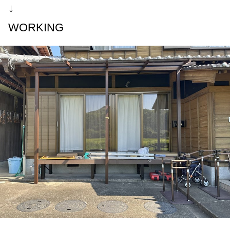
↓
WORKING