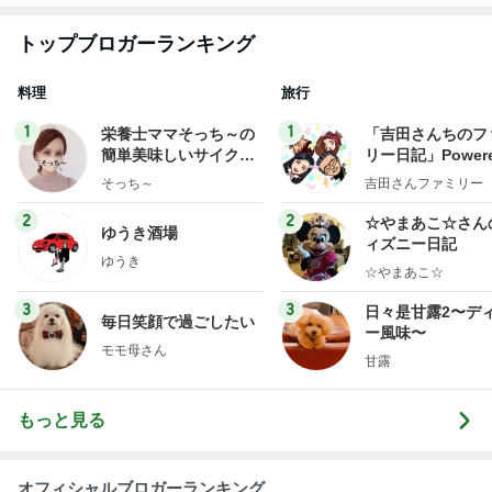
トップブロガーランキング
料理
旅行
1
1
栄養士ママそっち～の
「吉田さんちのフ
簡単美味しいサイクル
リー日記」Powere
献立
y Ameba 吉田さ
そっち～
吉田さんファミリー
ミリーオフィシャ
ログ
2
2
☆やまあこ☆さん
ゆうき酒場
ィズニー日記
ゆうき
☆やまあこ☆
3
3
日々是甘露2〜デ
毎日笑顔で過ごしたい
ー風味〜
モモ母さん
甘露
もっと見る
オフィシャルブロガーランキング