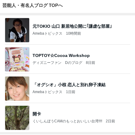
芸能人・有名人ブログ TOPへ
元TOKIO 山口 新居地公開に｢謙虚な部屋｣
Amebaトピックス
10時間前
TOPTOY☆Cocoa Workshop
ディズニーファン Dのブログ
8日前
「オグシオ」小椋 恋人と別れ卵子凍結
Amebaトピックス
1日前
開卡
くいしんぼうCAMのもっとおいしい台湾!!!!
2日前