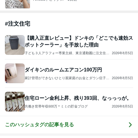
#
注文住宅
【購入正直レビュー】ドンキの「どこでも速効ス
ポットクーラー」を手放した理由
子ども３人アラフォー専業主婦、東京通勤圏に注文住宅
2026年8月5日
を建てる
ダイキンのルームエアコン100万円
家計管理ができないひとり親家庭のお金とダウン症子育
2026年8月5日
て｜ハイルとたるとの暮らし
住宅ローン金利上昇、残り393回、なっっっが。
共働き世帯年収600万＊ミミの貯金ブログ
2026年8月5日
このハッシュタグの記事を見る