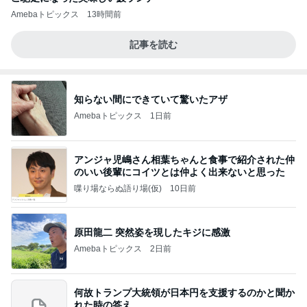
Amebaトピックス
13時間前
記事を読む
知らない間にできていて驚いたアザ
Amebaトピックス
1日前
アンジャ児嶋さん相葉ちゃんと食事で紹介された仲
のいい後輩にコイツとは仲よく出来ないと思った
喋り場ならぬ語り場(仮)
10日前
原田龍二 突然姿を現したキジに感激
Amebaトピックス
2日前
何故トランプ大統領が日本円を支援するのかと聞か
れた時の答え