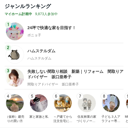
ジャンルランキング
マイホーム計画中
9,873人参加中
1
24坪で快適な家を目指す！
ポニョ子
2
ハムステルダム
ハムステルダム
3
失敗しない間取り相談 新築｜リフォーム 間取りア
ドバイザー 坂口亜希子
間取りアドバイザー 坂口亜希子
4
5
6
7
8
（仮称）建売
家と家族と私
～戸建てから
住友林業の家
子ども３人ア
M
りの買い方
注文住宅に住
づくりノート |
ラフォー専業
み替えました
実例と費用
主婦、東京通