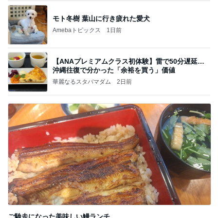
モト冬樹 葉山に行き疲れた愛犬
Amebaトピックス
1日前
【ANAプレミアムクラス初体験】雷で50分遅延…
沖縄往復で分かった「余裕を買う」価値
華麗なるスタバマダム
2日前
ご馳走になった美味しい鰻ランチ