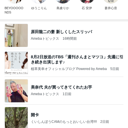
BEYOOOOO
ゆうこりん
島倉りか
石 安伊
蒼井心音
NDS
原田龍二の妻 新しくしたスリッパ
Amebaトピックス
16時間前
8月2日放送のTBS「週刊さんまとマツコ」先週に引
き続き出演します♪
植草美幸オフィシャルブログ Powered by Ameba
5日前
美奈代 夫が買ってきてくれたお芋
Amebaトピックス
1日前
開卡
くいしんぼうCAMのもっとおいしい台湾!!!!
2日前