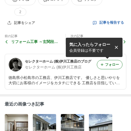
2
記事を報告する
記事をシェア
前の記事
次の記事
リフォーム工事 ～玄関段差
Child household second fl
気に入ったらフォロー
手摺取付工事～
oor full renovation
会員登録は不要です
セレクターホーム (株)伊川工務店のブログ
フォロー
セレクターホーム (株)伊川工務店
徳島県小松島市の工務店、伊川工務店です。 優しさと思いやりを
大切にお客様のイメージをカタチにできる 工務店を目指していま
す。
最近の画像つき記事