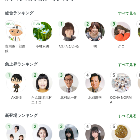
総合ランキング
すべて見る
1
2
3
市川團十郎白
小林麻央
だいたひかる
桃
クロ
猿
急上昇ランキング
すべて見る
1
2
3
4
5
AKB48
たんぽぽ川村
北村総一朗
北別府学
OCHA NORM
エミコ
A
新登場ランキング
すべて見る
1
2
3
4
5