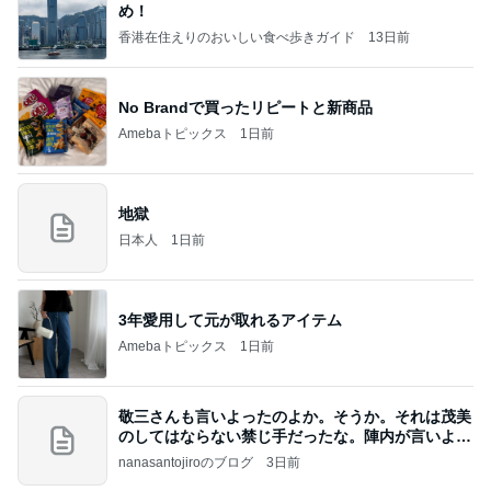
め！
香港在住えりのおいしい食べ歩きガイド
13日前
No Brandで買ったリピートと新商品
Amebaトピックス
1日前
地獄
日本人
1日前
3年愛用して元が取れるアイテム
Amebaトピックス
1日前
敬三さんも言いよったのよか。そうか。それは茂美
のしてはならない禁じ手だったな。陣内が言いよる
のよ
nanasantojiroのブログ
3日前