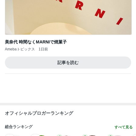
記事を読む
オフィシャルブロガーランキング
総合ランキング
すべて見る
1
2
3
市川團十郎白
小林麻央
だいたひかる
桃
クロ
猿
急上昇ランキング
すべて見る
1
2
3
4
5
デーモン閣下
片岡愛之助
林下清志(ビッ
沢田聖子
金沢克彦
グダディ)
新登場ランキング
すべて見る