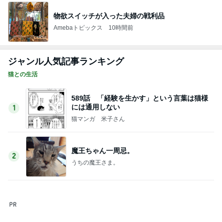
魔王ちゃん一周忌。
2
うちの魔王さま。
夏はネバネバ
3
母さんは今日も世話をやく
あの儀式のための装置
4
母さんは今日も世話をやく
☆「エルメスR.M.S III」スーツケースと旅の#
OOTD☆
5
Stella’s blog time to move on!