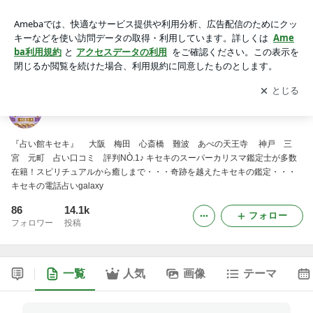
占い館キセキ/占い鑑定/占い学校/口コミ評判NO.1
アプリをダウンロードして
ブログの更新通知
を受け取りまし
開く
ょう。
占い館キセキ/占い鑑定/占い学校/口コミ評判NO.1
『占い館キセキ』 大阪 梅田 心斎橋 難波 あべの天王寺 神戸 三
宮 元町 占い口コミ 評判NÒ.1♪ キセキのスーパーカリスマ鑑定士が多数
在籍！スピリチュアルから癒しまで・・・奇跡を越えたキセキの鑑定・・・
キセキの電話占いgalaxy
86
14.1k
フォロー
フォロワー
投稿
一覧
人気
画像
テーマ