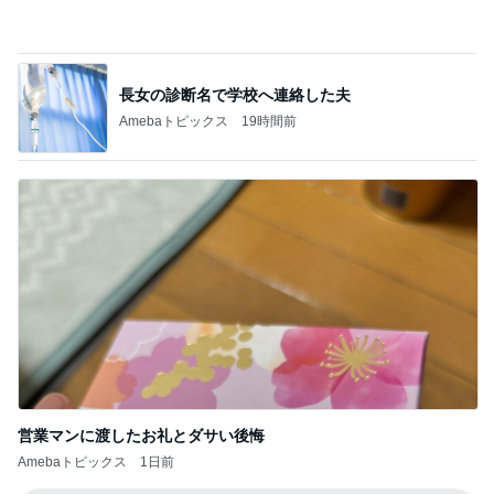
営業マンに渡したお礼とダサい後悔
Amebaトピックス
1日前
記事を読む
30円の見切り品が美味しい夕食
Amebaトピックス
1日前
珍しい静かにの看板を集めた本
Amebaトピックス
2日前
誰もいない30秒で終わった出国審査