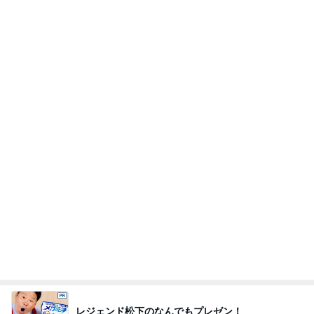
レジェンド松下のなんでもプレゼン！
Amebaトピックス
4時間前
塾代に震え勝ち取った特待合格
Amebaトピックス
2日前
つらいのは更年期でなく病気のせい
Amebaトピックス
2日前