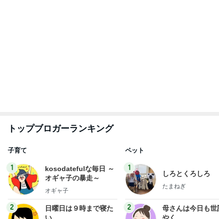
トップブロガーランキング
子育て
ペット
1
1
kosodatefulな毎日 ～
しろとくろしろ
オギャ子の暴走～
たまねぎ
オギャ子
2
2
日曜日は９時まで寝た
母さんは今日も世
い。
やく
あべかわ
藤緒 ミルカ
3
3
四十路シンパパの家族
白柴 『きなこ』 
日記
楽ブログ
はやパパ
ひろ☆みき