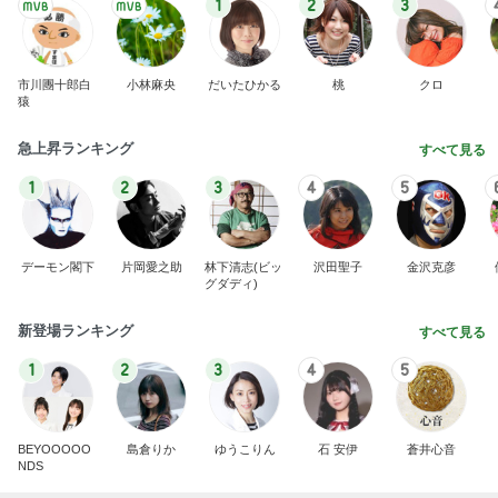
1
2
3
4
5
BEYOOOOO
島倉りか
ゆうこりん
石 安伊
蒼井心音
NDS