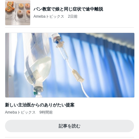
新しい主治医からのありがたい提案
Amebaトピックス
9時間前
記事を読む
物欲スイッチが入った夫婦の戦利品
Amebaトピックス
10時間前
ジャンル人気記事ランキング
猫との生活
589話 「経験を生かす」という言葉は猫様
には通用しない
1
猫マンガ 米子さん