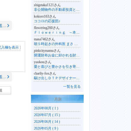
shigetaka1121さん
非公開物件の不動産投資と家庭＆子育て初心者日記『うぱうぱ』
kokoro163さん
ココロの応援団♪
送…
flowering260さん
Ｆｌｏｗｅｒｉｎｇ ～本来の自分を開花する～
masa7462さん
朝５時起きの外科医 まさ のチャレンジする日々!!
記入欄を表示
]
pinkcitymamuさん
開運財布お金に好かれる財布の選び方
yuukouさん
愛と喜びと豊かさを引き寄せる法則！本当の自分で生きるためのスピリチュアルカウンセリング
charliy-foxさん
送…
駆け出しＤＴＰデザイナーのＯＬライフ♪
一覧を見る
覧
月別
2026年08月 ( 1 )
2026年07月 ( 15 )
2026年06月 ( 14 )
2026年05月 ( 9 )