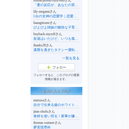
tsuma-jisseki-fufu-ottoさん
「妻の反応が、あなたの実績になる」と教えられて。夫婦の会話まで売り物にした私が、家族を見せずに仕事を作り直すまで
lily-megamiさん
Lilyの女神の恋愛学｜恋愛依存から抜け出して、自然と愛される女性になる方法
hanagitsuneさん
ぴよぴよ姉妹の愉快な子育て日記
buyback-myselfさん
友達はいたけど、いつも孤独だったのはなんでだろう。
thanks28さん
還暦を過ぎたタクシー運転手のAI日記
一覧を見る
フォロー
フォローすると、このブログの更新
情報が届きます。
お気に入りブログ
maxusaさん
自分で出来る歯のホワイトニング社長の『Maxのちょっとアメリカ』
jitan-shufuさん
食材を使い切る！家事が嫌いな主婦がやってる【ズボラ使い切り術】
thomas-sumnerさん
夢実現専科