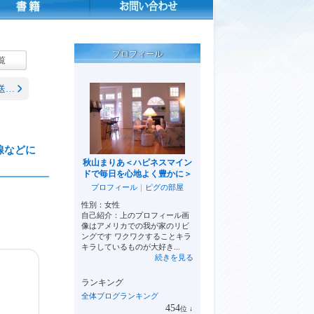
プロフィール
覧
送…
線などに
秋山まりあ＜ハピネスマイン
ドで毎日を心地よく豊かに＞
プロフィール
｜
ピグの部屋
性別：
女性
自己紹介：上のプロフィール画
像はアメリカでの我が家のリビ
ングです ワクワクすることキラ
キラしているものが大好き...
続きを見る
ランキング
全体ブログランキング
454
位
↓