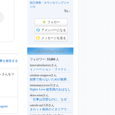
ラ
自己啓発・カウンセリングジャ
ン
ンル
キ
9
位
↓
ン
ラ
グ
ン
下
キ
フォロー
降
ン
グ
アメンバーになる
下
降
メッセージを送る
このブログのフォロワー
フォロワー:
33,684
人
事を報告する
innovationfactoryさん
イノベーション・ファクトリー２４７
＞
さんをフ
seminar-uragawaさん
副業で焦らないための観察メモ
mmmaaayyyooo31さん
Higher Love 超意識のおはなし
akira-renaiさん
「仕事は完璧なのに、なぜ恋愛だけ自爆するのか？」 感情の嵐を卒業し、心に「凪（なぎ）」を取り戻した備忘録
satoshi-na1126さん
tagram
タロット発祥のイタリアで 前世もタロット占い師/チャネリング/ローマ在住 ミラヒロミ