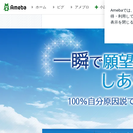
ホーム
ピグ
アメブロ
小原正子 沖縄で娘
光ワーク 美白・しわ・しみ・にきびあと・ほうれい線などに効