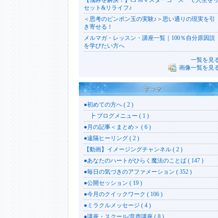
【悩みを解決！】CPMマスターコース で人生を
セット&リライフ♪
＜思考のピンポン玉の実験♪＞思い通りの現実を引
き寄せる！
メルマガ・レッスン・講座一覧｜100％自分原因説
を学びたい方へ
一覧を見
画像一覧を見
テーマ
●初めての方へ ( 2 )
┣ ブログメニュー ( 1 )
●月の記事＜まとめ＞ ( 6 )
●遠隔ヒーリング ( 2 )
【動画】イメージングチャンネル ( 2 )
●あなたのハートがひらく魔法のことば ( 147 )
●毎日の気づきのアファメーション ( 352 )
●公開セッション ( 19 )
●今月のクイックワーク ( 106 )
●ミラクルメッセージ ( 4 )
●講座・スクール/音声講座 ( 8 )