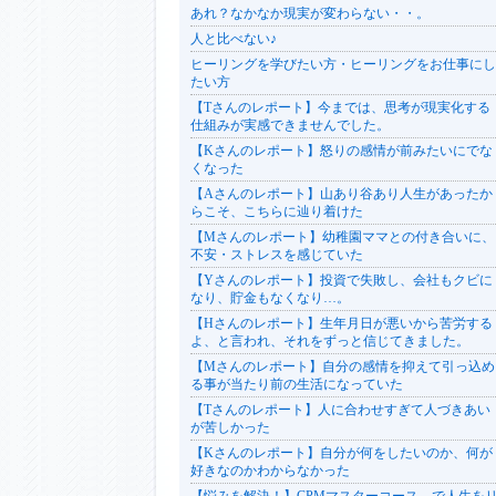
あれ？なかなか現実が変わらない・・。
人と比べない♪
ヒーリングを学びたい方・ヒーリングをお仕事にし
たい方
【Tさんのレポート】今までは、思考が現実化する
仕組みが実感できませんでした。
【Kさんのレポート】怒りの感情が前みたいにでな
くなった
【Aさんのレポート】山あり谷あり人生があったか
らこそ、こちらに辿り着けた
【Mさんのレポート】幼稚園ママとの付き合いに、
不安・ストレスを感じていた
【Yさんのレポート】投資で失敗し、会社もクビに
なり、貯金もなくなり…。
【Hさんのレポート】生年月日が悪いから苦労する
よ、と言われ、それをずっと信じてきました。
【Mさんのレポート】自分の感情を抑えて引っ込め
る事が当たり前の生活になっていた
【Tさんのレポート】人に合わせすぎて人づきあい
が苦しかった
【Kさんのレポート】自分が何をしたいのか、何が
好きなのかわからなかった