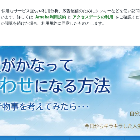
新規登録
の誕生日プレゼント
芸能人ブログ
人気ブログ
果のある光ワーク | 一瞬で願望がかなって幸せになる方法~