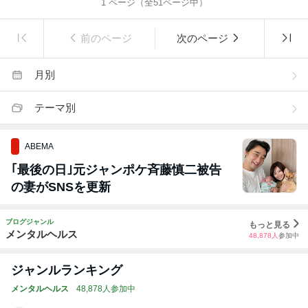
1
ページ（全
51
ページ中）
前のページ
次のページ
月別
テーマ別
ABEMA
｢最後の日｣元ジャンポケ斉藤慎二被告
の妻がSNSを更新
ブログジャンル
もっと見る
メンタルヘルス
48,878
人
参加中
ジャンルランキング
メンタルヘルス
48,878人参加中