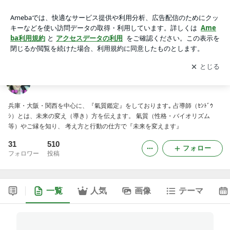
占導師 千夏 オフィシャルブログ
アプリをダウンロードして
ブログの更新通知
を受け取りまし
開く
ょう。
占導師 千夏 オフィシャルブログ
兵庫・大阪・関西を中心に、『氣質鑑定』をしております｡ 占導師（ｾﾝﾄﾞｳ
ｼ）とは、未来の変え（導き）方を伝えます。 氣質（性格・バイオリズム
等）やご縁を知り、 考え方と行動の仕方で『未来を変えます』
31
510
フォロー
フォロワー
投稿
一覧
人気
画像
テーマ