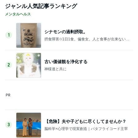
ジャンル人気記事ランキング
メンタルヘルス
シナモンの過剰摂取。
1
摂食障害✩1日1食。偏食女。人と食事が出来ない。
私の身体は、ケーキで出来ている。
古い価値観を浄化する
2
神様達と共に
【危険】夫や子どもに尽くしてませんか？
3
脳科学×心理学で現実創造｜バタフライコード主宰