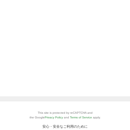
This site is protected by reCAPTCHA and
the Google
Privacy Policy
and
Terms of Service
apply.
安心・安全なご利用のために