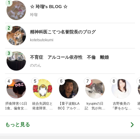
1
☆ 玲瑠's BLOG ☆
玲瑠
2
精神科医こてつ名誉院長のブログ
kotetsutokumi
3
不育症 アルコール依存性 不倫 離婚
ののん
4
5
6
7
8
摂食障害✩1日
統合失調症と
【量子波動LA
kyupinの日
吉野奏美の
1食。偏食女。
発達障害、ゆ
BO】アルケミ
記 気が向け
『夢をかなえ
人と食事が出
こたんのブロ
スト
ば更新
る魔法のブロ
来ない。私の
グ
グ』
身体は、ケー
もっと見る
キで出来てい
る。