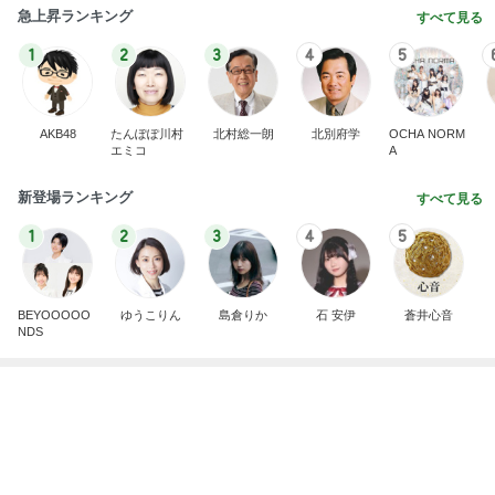
急上昇ランキング
すべて見る
1
2
3
4
5
AKB48
たんぽぽ川村
北村総一朗
北別府学
OCHA NORM
エミコ
A
新登場ランキング
すべて見る
1
2
3
4
5
BEYOOOOO
ゆうこりん
島倉りか
石 安伊
蒼井心音
NDS