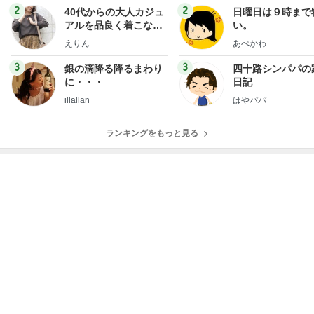
2
2
40代からの大人カジュ
日曜日は９時まで
アルを品良く着こなす
い。
ファッションブログ
えりん
あべかわ
3
3
銀の滴降る降るまわり
四十路シンパパの
に・・・
日記
illallan
はやパパ
ランキングをもっと見る