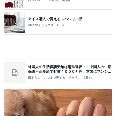
渡辺美奈代 はじめる夕食の準備
Amebaトピックス
1日前
NPO
日本人
8日前
キレイな大腸と基準値内の血糖値
Amebaトピックス
1日前
Coordinate by WEAR
高橋愛オフィシャルブログ「I am Ai」Powered by
2日前
Ameba
中身は全部美味しかったカルディ
Amebaトピックス
23時間前