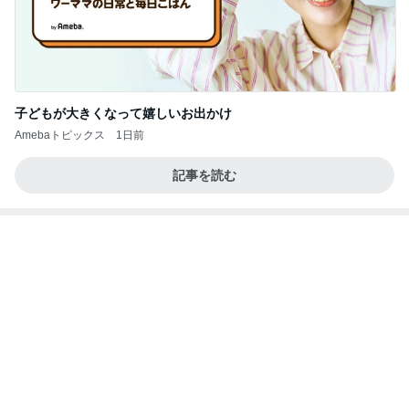
ONE BLOOD REGGAE STATION (S-Wave)。
CHOP STICKオフィシャルブログ「エキサイティ
16日前
ング日記」Powered by Ameba
選挙のたびに変わる政治への不信感