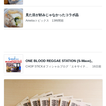
Amebaトピックス
1日前
強子の楽しい（？）ママ友トラブル【年長編】第93
話
ウメブログ
13日前
ついに購入したコラボ商品の湯呑み
Amebaトピックス
1日前
会津若松へ
尼子勝紀オフィシャルブログ Powered by Ameba
1日前
屋台では買わず気になっていたお店
Amebaトピックス
1日前