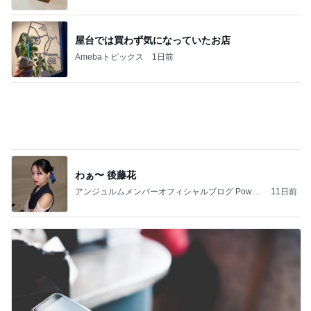
Amebaトピックス
21時間前
Coordinate by WEAR
スザンヌ オフィシャルブログ「LOVE MYSELF」
10日前
Powered by Ameba
トマトを使った旨みたっぷりレシピ4選
Amebaトピックス
11時間前
快楽亭ブラック★立川談四楼★松本ヒロ★三浦マイ
ルド「政治ネタ演芸会」記録※一部抜粋【無料配
信】
快楽亭ブラック★オフィシャルブログ
9日前
資産価値が今後上昇する5つの理由
Amebaトピックス
1日前