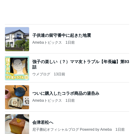
60万円台になった憧れのピアス
Amebaトピックス
1日前
沿道の方が
天津・木村オフィシャルブログ「天狗女と泥棒ヒゲ
2日前
男」Powered by Ameba
アイロン要らずの娘の髪型への挑戦