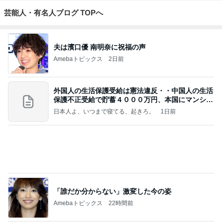
芸能人・有名人ブログ TOPへ
夫は濱口優 南明奈に祝福の声
Amebaトピックス
2日前
外国人の生活保護受給は憲法違反・・中国人の生活
保護不正受給で貯蓄４０００万円、本国にマンショ
ンを
日本人よ、いつまで寝てる、起きろ。
1日前
「誰だか分からない」激変した今の姿
Amebaトピックス
22時間前
”準備は良いですかね 23日にアップした記事もっ
かい流しておきますね
咲良オフィシャルブログ「悲しみから一抜け」Pow
2日前
ered by Ameba