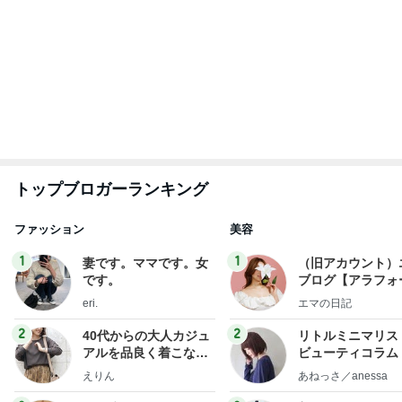
1
2
3
4
5
BEYOOOOO
ゆうこりん
島倉りか
石 安伊
蒼井心音
NDS
家族旅行の帰り道に起きた出来事
Amebaトピックス
13時間前
リアエク通し稽古 ♬
えまおゆうオフィシャルブログ Powered by Ameb
2日前
a