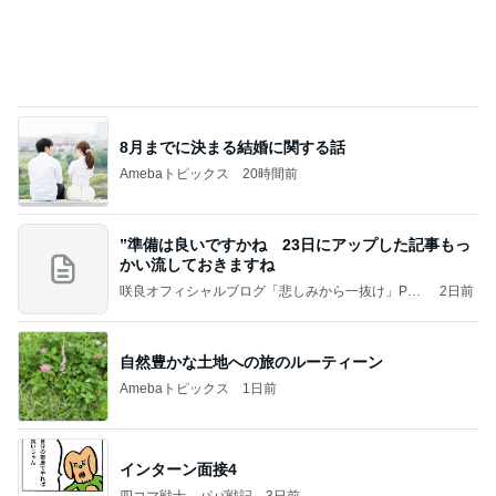
タイ土産にいい子供サイズのTシャツ
Amebaトピックス
1日前
So many Pooh bears rained down on the ice
フィギュアスケート応援（くまはともだち）
2日前