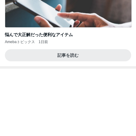
簡単ごはん
渡辺美奈代オフィシャルブログ「Minayo Land」P
3日前
owered by Ameba
審査が通れば振り込まれる20万円