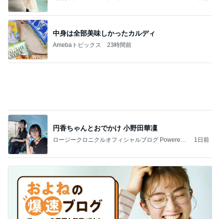
8月前半のご予約可能枠のお知らせ
Amebaトピックス
1日前
熊本で発震度7地震について解説します。南海地震
研究所は、地震発生の約3時間前に予測を発表しま
した
チョウベイのブログ
8日前
洗濯物から出てきた次女のエプロン
Amebaトピックス
24時間前
愛してる、実家のこういうところ。
桃オフィシャルブログ Powered by Ameba
3日前
見た目が好みじゃなかったコラボ品
Amebaトピックス
13時間前