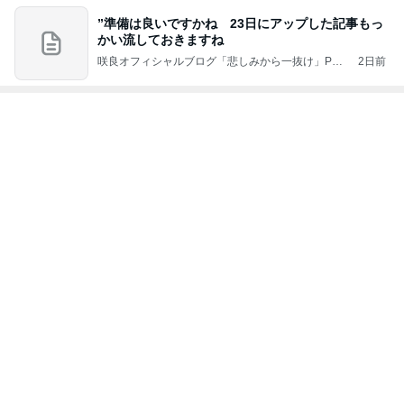
ジャンルランキング
カメラ(風景写真)
9,435人参加中
1
北軽井沢［半住人生活］
やっちゃん
2
銀座のママブログ✨美肌で開運✨銀座ママが作った化
粧品✨銀座クラブ高嶋25歳で開店✨高嶋りえ子 お着
物でエルメス バーキン コーデ
【銀座クラブ高嶋】元OL婚約破棄から24歳で銀座ママ25歳でオーナーママ銀座 美肌で開運♡パワースポット巡り高嶋りえ子ブログ
3
S M R
likeabridgeover
4
5
6
7
8
秘密基地
Akinobu Tanig
妻に先立たれ
埼玉発 おと
「やす」のの
uchi | Itoshima
た老人ブログ
なの小探険
んびり日常記
Landscape Ph