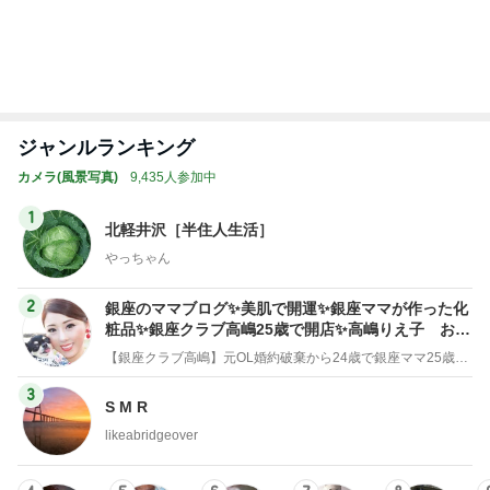
otographer
もっと見る
トップブロガーランキング
ファッション
美容
1
1
妻です。ママです。女
（旧アカウント）
です。
ブログ【アラフォ
社売却セカンドラ
eri.
エマの日記
フ】
2
2
40代からの大人カジュ
リトルミニマリス
アルを品良く着こなす
ビューティコラム 
ファッションブログ
little minimalist'
えりん
あねっさ／anessa
uty colum
3
3
銀の滴降る降るまわり
美人になれる、た
に・・・
んの魔法
illallan
hiromi
もっと見る