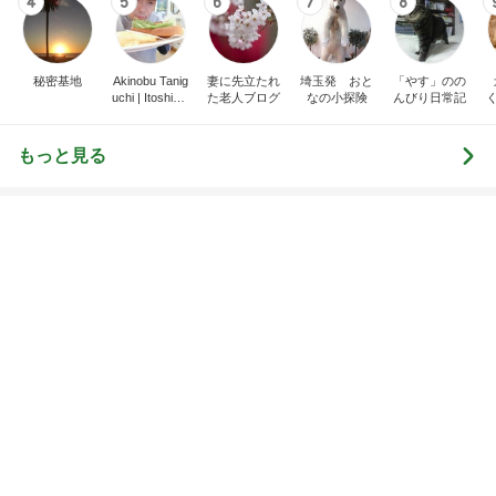
オフィシャルブロガーランキング
総合ランキング
すべて見る
1
2
3
市川團十郎白
小林麻央
だいたひかる
桃
クロ
猿
急上昇ランキング
すべて見る
1
2
3
4
5
AKB48
たんぽぽ川村
北村総一朗
北別府学
OCHA NORM
エミコ
A
新登場ランキング
すべて見る