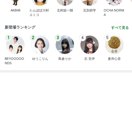
外国人の生活保護受給は憲法違反・・中国人の生活
保護不正受給で貯蓄４０００万円、本国にマンショ
ンを
日本人よ、いつまで寝てる、起きろ。
1日前