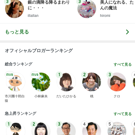
8月までに決まる結婚に関する話
Amebaトピックス
20時間前
”準備は良いですかね 23日にアップした記事もっ
かい流しておきますね
咲良オフィシャルブログ「悲しみから一抜け」Pow
2日前
ered by Ameba
自然豊かな土地への旅のルーティーン
Amebaトピックス
1日前
インターン面接4
四コマ戦士 パパ戦記
3日前
アイス購入で貰えるスペシャル品
Amebaトピックス
1日前