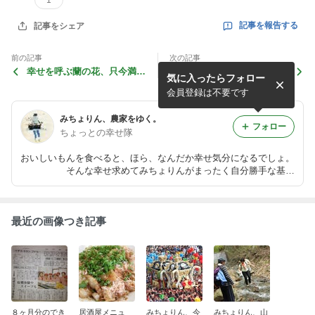
記事を報告する
記事をシェア
前の記事
次の記事
幸せを呼ぶ蘭の花、只今満
幸せ隊、飲食店デビュー！
気に入ったらフォロー
開！
会員登録は不要です
みちょりん、農家をゆく。
フォロー
ちょっとの幸せ隊
おいしいもんを食べると、ほら、なんだか幸せ気分になるでしょ。
そんな幸せ求めてみちょりんがまったく自分勝手な基準
で 捜し求めた ちょっとの幸せ、おすそわけ。
最近の画像つき記事
８ヶ月分のでき
居酒屋メニュ
みちょりん、今
みちょりん、山