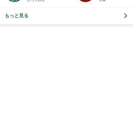
夕食より高くてもとても満足なパフェ
Amebaトピックス
1日前
リニューアルしたお店の欧州串料理
Amebaトピックス
1日前
5年間で数回しか見ないテレビ契約
Amebaトピックス
1日前
次世代掃除機がやってきた！！
Amebaトピックス
1時間前