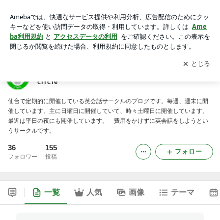
仙台英会話サークル Sendai English-conversation circle
アプリをダウンロードして
ブログの更新通知
を受け取りまし
開く
ょう。
仙台英会話サークル Sendai English-conversation
circle
仙台で定期的に開催している英会話サークルのブログです。毎週、週末に開
催しています。主に日曜日に開催していて、時々土曜日に開催しています。
最近は平日の夜にも開催しています。 費用をかけずに英会話をしようとい
うサークルです。
36
155
フォロー
フォロワー
投稿
一覧
人気
画像
テーマ