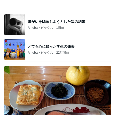
秋野暢子 お腹にいい和の朝食
Amebaトピックス
18時間前
記事を読む
地味にうまい豆苗とちくわの副菜
Amebaトピックス
23時間前
A5和牛を使った絶品のしゃぶしゃぶ
Amebaトピックス
1日前
長女が初めて作ったいびつな形
Amebaトピックス
1日前