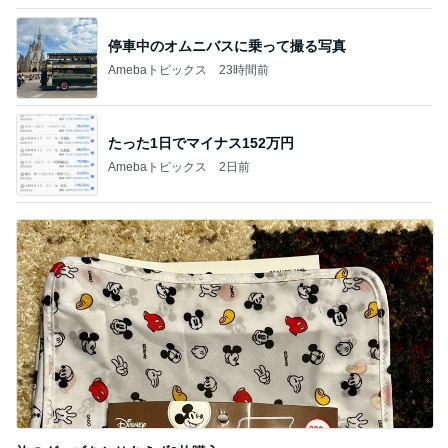
Amebaトピックス
10時間前
記事を読む
コストコのほんとに処分価格の商品
Amebaトピックス
1日前
お金ではないと感謝している時間
Amebaトピックス
24時間前
だいた 何となく買う事が減り進歩
Amebaトピックス
1日前