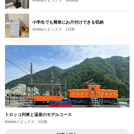
オフィシャルブロガーランキング
総合ランキング
すべて見る
1
2
3
市川團十郎白
小林麻央
だいたひかる
桃
クロ
猿
急上昇ランキング
すべて見る
1
2
3
4
5
EBiDAN 39&Ki
高山善廣
こいたん
島倉りか
つばきファク
DS
トリー
新登場ランキング
すべて見る