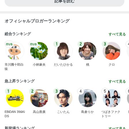
1
2
3
4
5
BEYOOOOO
島倉りか
ゆうこりん
石 安伊
蒼井心音
NDS