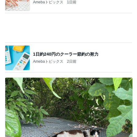
原田龍二 気ままな愛猫との楽しみ
Amebaトピックス
1日前
記事を読む
スシローおねだりをかわす海鮮丼
Amebaトピックス
21時間前
ジャンル人気記事ランキング
30代〜ファッション
★機能性重視のお洒落迷子ほど持ってほしい
「楽〜だバッグ」
1
TOKYO REAL CLOTHES 大人世代のリアルクロー
ズ
やる気スイッチを探して三千里。