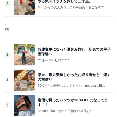
このジャンルの記事をもっと見る
レジェンド松下のなんでもプレゼン！
Amebaトピックス
1時間前
ヒデ アプリで出会った人の初登場
Amebaトピックス
1日前
4年続けた注射がペン型になる事
Amebaトピックス
1日前