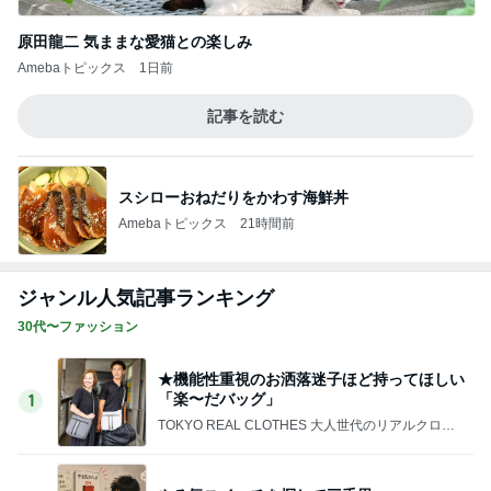
2
40代からの大人カジュアルを品良く着こなすファ
ッションブログ
急遽変更になった夏休み旅行、初めての甲子
園球場へ
3
*** あやのハピログ ***
楽天、最近美味しかったお取り寄せと「楽」
の前借り
4
50代からの無理しないおしゃれ nodoka’s Blog
定価で買ったパンツが20％OFFになってま
す！！
5
Shiori's「on」style〜干物女の成長記〜