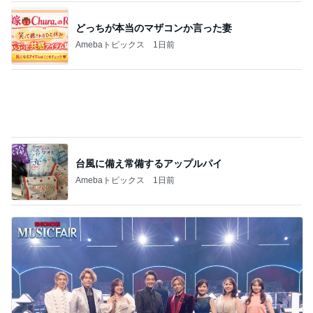
平原綾香 航海士ではない方向音痴
Amebaトピックス
1日前
記事を読む
本当に髪が綺麗になったヘアマスク
Amebaトピックス
1日前
駅直結の人気店で初の全粒粉スコーン
Amebaトピックス
1日前
してきたことへの答えである書類
Amebaトピックス
1日前