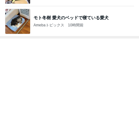
モト冬樹 愛犬のベッドで寝ている愛犬
Amebaトピックス
10時間前
トップブロガーランキング
ペット
旅行
1
1
「吉田さんちのフ
しろとくろしろ
リー日記」Powere
たまねぎ
y Ameba 吉田さ
吉田さんファミリー
ミリーオフィシャ
ログ
2
2
母さんは今日も世話を
☆やまあこ☆さん
やく
ィズニー日記
藤緒 ミルカ
☆やまあこ☆
3
3
白柴 『きなこ』 のお気
日々是甘露2〜デ
楽ブログ
ー風味〜
ひろ☆みき
甘露