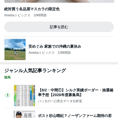
手調教師
2
ぐりぐり君の個人馬主ブログ
船橋競馬の予想 8月5日
3
♬♬♬るふぃ 海賊的競馬予想♬♬♬
シルク2026年度募集馬全頭分析まとめ
4
バッタの一口馬主データ分析室
2026年度募集馬検討(シルク)＜8＞【評価＃2
5～30】
5
GI勝利一口馬主の備忘録