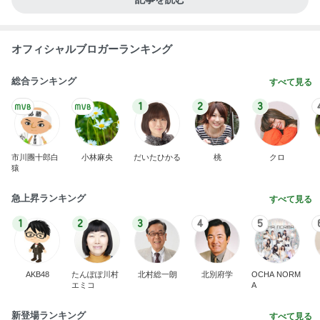
オフィシャルブロガーランキング
総合ランキング
すべて見る
1
2
3
市川團十郎白
小林麻央
だいたひかる
桃
クロ
猿
急上昇ランキング
すべて見る
1
2
3
4
5
AKB48
たんぽぽ川村
北村総一朗
北別府学
OCHA NORM
エミコ
A
新登場ランキング
すべて見る