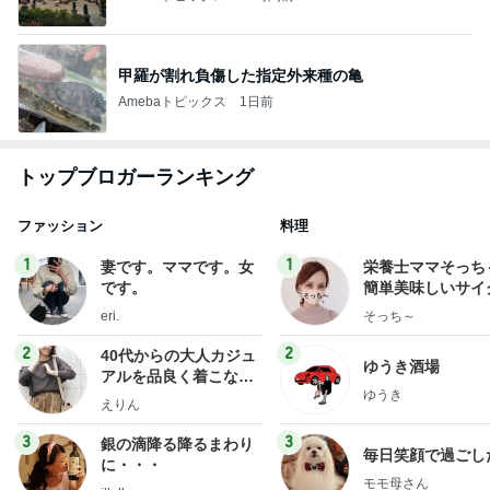
甲羅が割れ負傷した指定外来種の亀
Amebaトピックス
1日前
トップブロガーランキング
ファッション
料理
1
1
妻です。ママです。女
栄養士ママそっち
です。
簡単美味しいサイ
献立
eri.
そっち～
2
2
40代からの大人カジュ
ゆうき酒場
アルを品良く着こなす
ゆうき
ファッションブログ
えりん
3
3
銀の滴降る降るまわり
毎日笑顔で過ごし
に・・・
モモ母さん