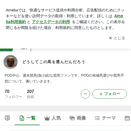
どうしてこの馬を選んだんだろう
アプリをダウンロードして
ブログの更新通知
を受け取りまし
開く
ょう。
ranking
競馬ジャンル
427
どうしてこの馬を選んだんだろう
POG中心、週末競馬(負け組)な競馬ファンです。POGの候補馬選びや競馬予
想について、書いていきます。
70
207
フォロー
フォロワー
投稿
一覧
人気
画像
テーマ