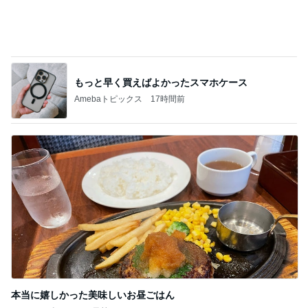
記事を読む
義母にこっそり連絡していた旦那
Amebaトピックス
1日前
夫弟に言い放った嫁ちゃんの言葉
Amebaトピックス
1日前
用事を済ませるため歩くという運動
Amebaトピックス
1日前