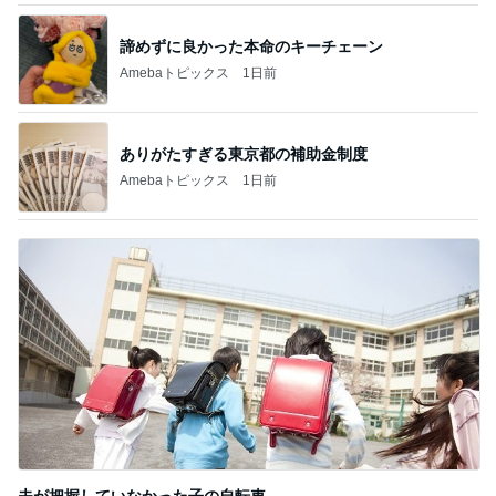
Amebaトピックス
1日前
記事を読む
炎上した作品の方が罪深い理由
Amebaトピックス
1日前
服やバッグではないと痛感した幸せ
Amebaトピックス
1日前
1日1捨てで片付かない本当の理由
Amebaトピックス
1日前