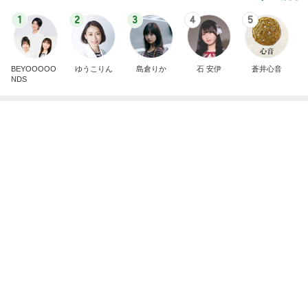
1
2
3
4
5
BEYOOOOO
ゆうこりん
島倉りか
石 安伊
蒼井心音
NDS
芸能人・有名人ブログ TOPへ
レジェンド松下のなんでもプレゼン！
Amebaトピックス
1時間前
ハワイの回転寿司で圧巻のポキタワー
Amebaトピックス
1日前
田中健 今日は身体のメンテナンス