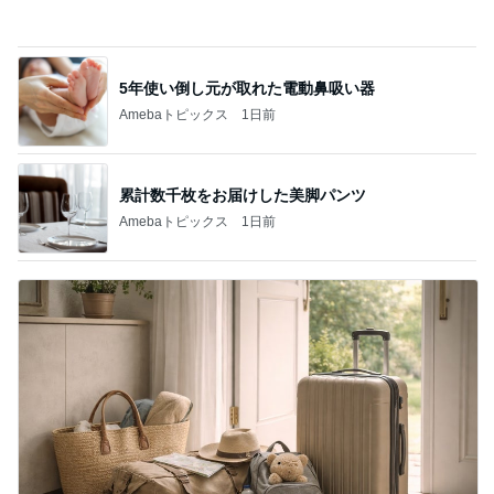
家族旅行の帰り道に起きた出来事
Amebaトピックス
1日前
記事を読む
桃の母 仲が良いのが嬉しい兄弟孫
Amebaトピックス
1日前
お目当ての朝限定コーントースト
Amebaトピックス
1日前
カフェで飲んだ濃厚で芳醇なタイティー
Amebaトピックス
23時間前