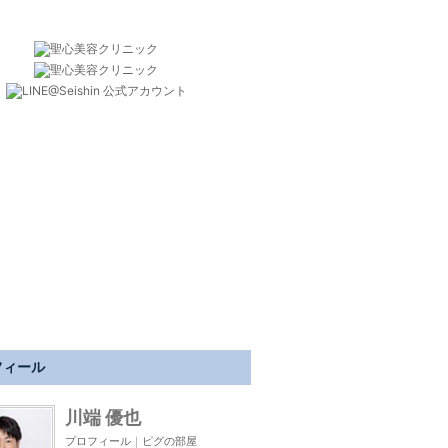
フィール
川端 優也
プロフィール
｜
ピグの部屋