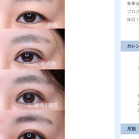
食事会 
ブログ 
休日 ( 
カレ
月別