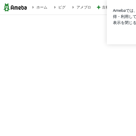
ホーム
ピグ
アメブロ
古村比呂 8が並ぶ縁
聖心美容クリニック 川端優也のゆったりブログ