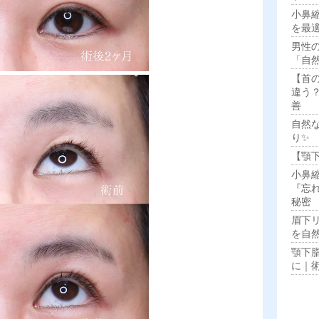
小鼻
を最
男性
「自
【首
違う
善
自然
り✨
【顎
小鼻
『忘
秘密
眉下
を自
顎下
に｜