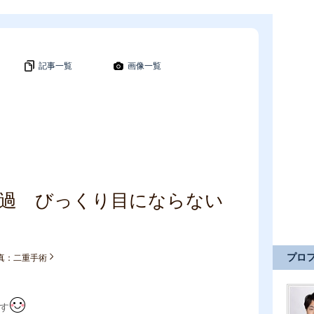
記事一覧
画像一覧
次ページ
>>
経過 びっくり目にならない
プロ
真：二重手術
す