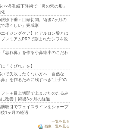
縮小×鼻孔縁下降術で「鼻の穴の形」
適化
の眼瞼下垂＋目頭切開。術後7ヶ月の
然で凛々しい」完成形
のエイジングケア】ヒアルロン酸とは
？プレミアムPRPで刻まれたシワを改
な「忘れ鼻」を作る小鼻縮小のこだわ
下に「くびれ」を】
縮小で失敗したくない方へ 自然な
れ鼻』を作るために残すべき“土手”の
リフト＋目上切開で上まぶたのたるみ
然に改善｜術後3ヶ月の経過
脂肪吸引でフェイスラインをシャープ
術後1ヶ月の経過
一覧を見る
画像一覧を見る