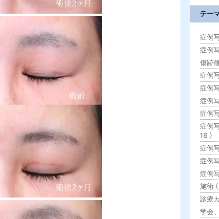
テー
症例写
症例写
傷跡修正
症例写
症例写真
症例写真
症例写真
症例写
16 )
症例写
症例写
症例写
施術 ( 
診療カ
学会、勉