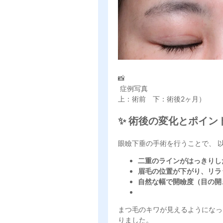
📸
症例写真
上：術前 下：術後2ヶ月）
✨ 術後の変化とポイン
眼瞼下垂の手術を行うことで、 
二重のラインがはっきりし
眉毛の位置が下がり、リラ
自然な幅で開瞼度（目の開
まつ毛のキワが見えるようになっ
りました。