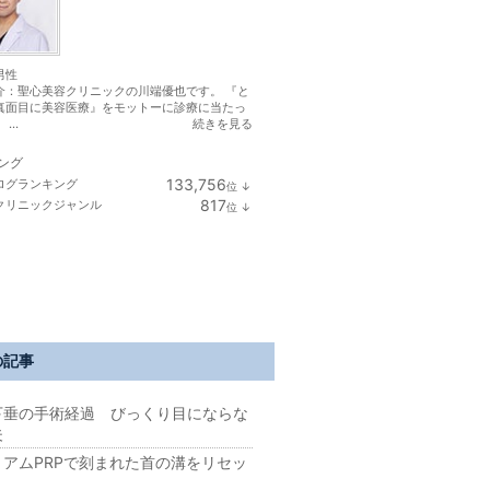
男性
介：聖心美容クリニックの川端優也です。 『と
真面目に美容医療』をモットーに診療に当たっ
...
続きを見る
ング
133,756
ログランキング
位
↓
ラ
817
クリニックジャンル
位
↓
ン
ラ
キ
ン
ン
キ
フォロー
アメンバーになる
グ
ン
下
グ
ッセージを送る
降
下
降
の記事
下垂の手術経過 びっくり目にならな
夫
ミアムPRPで刻まれた首の溝をリセッ