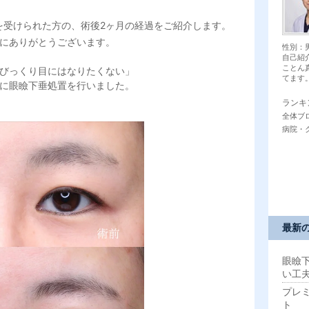
を受けられた方の、術後2ヶ月の経過をご紹介します。
にありがとうございます。
性別：
自己紹
ことん
なびっくり目にはなりたくない」
てます。 
に眼瞼下垂処置を行いました。
ランキ
全体ブ
病院・
メ
最新
眼瞼
い工
プレ
ト