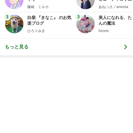
little minimalist'
藤緒 ミルカ
あねっさ／anessa
uty colum
3
3
白柴 『きなこ』 のお気
美人になれる、た
楽ブログ
んの魔法
ひろ☆みき
hiromi
もっと見る