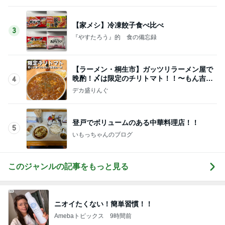
【家メシ】冷凍餃子食べ比べ
3
『やすたろう』的 食の備忘録
【ラーメン・桐生市】ガッツリラーメン屋で
晩酌！〆は限定のチリトマト！！〜もん吉さ
4
ん〜
デカ盛りんぐ
登戸でボリュームのある中華料理店！！
5
いもっちゃんのブログ
このジャンルの記事をもっと見る
ニオイたくない！簡単習慣！！
Amebaトピックス
9時間前