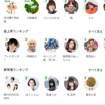
市川團十郎白
小林麻央
だいたひかる
桃
クロ
猿
急上昇ランキング
すべて見る
1
2
3
4
5
アレクサンダ
高橋名人
モーニング
福岡産のあっ
尾形あい
ー
娘。’26 16期1
ちゃん
7期
新登場ランキング
すべて見る
1
2
3
4
5
BEYOOOOO
ゆうこりん
島倉りか
石 安伊
蒼井心音
NDS