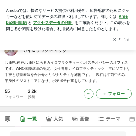
神戸市兵庫区（骨盤矯正、腰痛、肩こり）国際基準カイロプ
ラクティック
アプリをダウンロードして
ブログの更新通知
を受け取りまし
開く
ょう。
神戸市兵庫区（骨盤矯正、腰痛、肩こり）国際基準
カイロプラクティック
兵庫県,神戸,兵庫区にあるカイロプラクティック,オステオパシーのオフィス
です。WHO国際基準の認定。女性専用カイロプラクティック 主にソフトな
手技と頭蓋療法を合わせオリジナリティな施術です。 現在は午前中のみ、
半身性のジストニアになり、ボチボチ仕事をしています。
55
2.2k
フォロー
フォロワー
投稿
一覧
人気
画像
テーマ