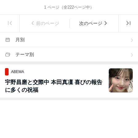
1
ページ（全
222
ページ中）
前のページ
次のページ
月別
テーマ別
ABEMA
宇野昌磨と交際中 本田真凜 喜びの報告
に多くの祝福