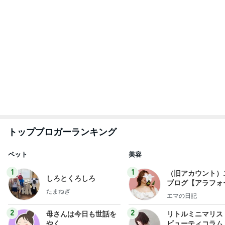
トップブロガーランキング
ペット
美容
1
1
（旧アカウント）
しろとくろしろ
ブログ【アラフォ
たまねぎ
社売却セカンドラ
エマの日記
フ】
2
2
母さんは今日も世話を
リトルミニマリス
やく
ビューティコラム 