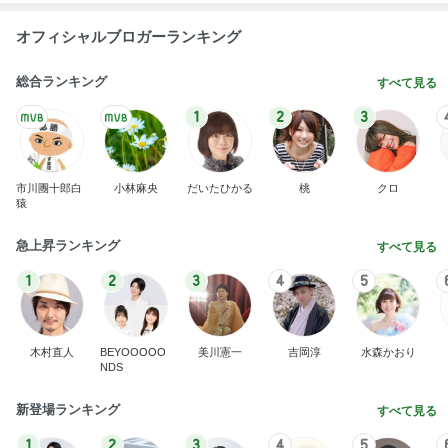
オフィシャルブロガーランキング
総合ランキング
すべて見る
1
2
3
市川團十郎白
小林麻央
だいたひかる
桃
クロ
猿
急上昇ランキング
すべて見る
1
2
3
4
5
木村直人
BEYOOOOO
美川憲一
吉岡淳
水森かおり
NDS
新登場ランキング
すべて見る
1
2
3
4
5