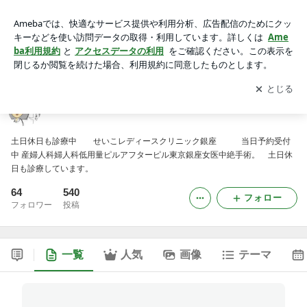
せいこレディースクリニック銀座 院長ブログ
アプリをダウンロードして
ブログの更新通知
を受け取りまし
開く
ょう。
せいこレディースクリニック銀座 院長ブログ
土日休日も診療中 せいこレディースクリニック銀座 当日予約受付
中 産婦人科婦人科低用量ピルアフターピル東京銀座女医中絶手術。 土日休
日も診療しています。
64
540
フォロー
フォロワー
投稿
一覧
人気
画像
テーマ