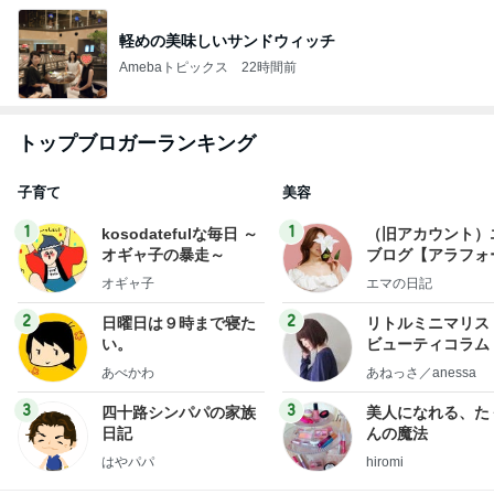
軽めの美味しいサンドウィッチ
Amebaトピックス
22時間前
トップブロガーランキング
子育て
美容
1
1
kosodatefulな毎日 ～
（旧アカウント）
オギャ子の暴走～
ブログ【アラフォ
社売却セカンドラ
オギャ子
エマの日記
フ】
2
2
日曜日は９時まで寝た
リトルミニマリス
い。
ビューティコラム 
little minimalist'
あべかわ
あねっさ／anessa
uty colum
3
3
四十路シンパパの家族
美人になれる、た
日記
んの魔法
はやパパ
hiromi