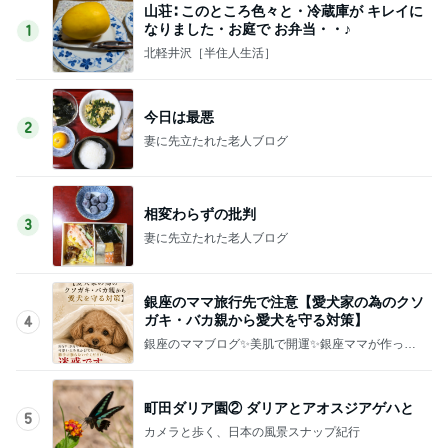
山荘∶ このところ色々と・冷蔵庫が キレイに
なりました・お庭で お弁当・・♪
1
北軽井沢［半住人生活］
今日は最悪
2
妻に先立たれた老人ブログ
相変わらずの批判
3
妻に先立たれた老人ブログ
銀座のママ旅行先で注意【愛犬家の為のクソ
ガキ・バカ親から愛犬を守る対策】
4
銀座のママブログ✨美肌で開運✨銀座ママが作った
化粧品✨銀座クラブ高嶋25歳で開店✨高嶋りえ子
お着物でエルメス バーキン コーデ
町田ダリア園② ダリアとアオスジアゲハと
5
カメラと歩く、日本の風景スナップ紀行