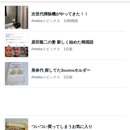
次世代掃除機がやってきた！！
Amebaトピックス
15時間前
原田龍二の妻 新しく始めた韓国語
Amebaトピックス
1日前
美奈代 探してた3coinsホルダー
Amebaトピックス
2日前
ついつい買ってしまうお気に入り
Amebaトピックス
1日前
あわてて火を消し大やけどした主婦