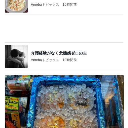
親が施設に入り残る親の厳しい生活
Amebaトピックス
1日前
記事を読む
山田邦子 宇都宮の激励会で寝落ち
Amebaトピックス
1日前
ジャンル人気記事ランキング
スイーツ・デザートマニア
【びっくりドンキー】チームイチモリ セレ