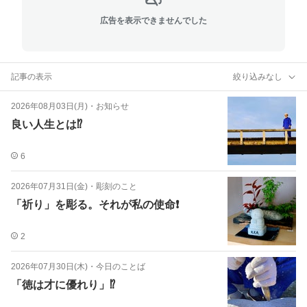
広告を表示できませんでした
記事の表示
絞り込みなし
2026年08月03日(月)
・
お知らせ
良い人生とは⁉️
6
2026年07月31日(金)
・
彫刻のこと
「祈り」を彫る。それが私の使命❗️
2
2026年07月30日(木)
・
今日のことば
「徳は才に優れり」⁉️