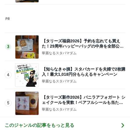
北斗晶 恵比寿さん似のめでたい笑顔
Amebaトピックス
1日前
記事を読む
妊娠24wの太り過ぎかもしれない体重
Amebaトピックス
1日前
スーパーで安いを防ぐ収穫のコツ
Amebaトピックス
1日前
敏感肌でもできる攻めのスキンケア
Amebaトピックス
1日前