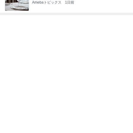
母の記憶から抜けてしまった電話
Amebaトピックス
10時間前
記事を読む
旦那が大好きな新しいアサイー屋さん
Amebaトピックス
2日前
韓国で衝動買いの1万ウォンの日傘
Amebaトピックス
1日前
洗濯物が減る息子の理論武装
Amebaトピックス
1日前