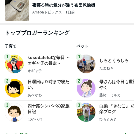
夜寝る時の気分が違う布団乾燥機
Amebaトピックス
1日前
トップブロガーランキング
子育て
ペット
1
1
kosodatefulな毎日 ～
しろとくろしろ
オギャ子の暴走～
たまねぎ
オギャ子
2
2
日曜日は９時まで寝た
母さんは今日も世
い。
やく
あべかわ
藤緒 ミルカ
3
3
四十路シンパパの家族
白柴 『きなこ』 
日記
楽ブログ
はやパパ
ひろ☆みき