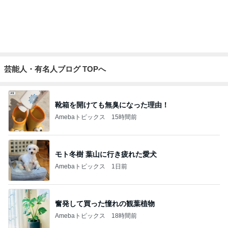
Amebaトピックス
1日前
記事を読む
目を覆いたくなる酷さの体験会
Amebaトピックス
1日前
卵の育ちが遅い採卵周期の継続
Amebaトピックス
1日前
子どもも大好き10分で完成のチャーハン
Amebaトピックス
16時間前
介護経験がなく危機感ゼロの夫
Amebaトピックス
10時間前