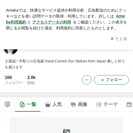
目指すは「石円空」 祈りの彫刻家・土屋誠一
アプリをダウンロードして
ブログの更新通知
を受け取りまし
開く
ょう。
目指すは「石円空」 祈りの彫刻家・土屋誠一
土屋誠一手彫りの石地蔵 Hand-Carved Jizo Statues from Japan 癒しと祈り
を届けます
166
2.8k
フォロー
フォロワー
投稿
一覧
人気
画像
テーマ