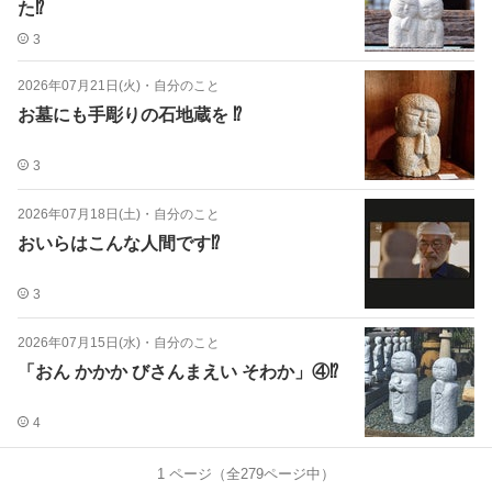
た⁉️
3
2026年07月21日(火)
・
自分のこと
お墓にも手彫りの石地蔵を ⁉️
3
2026年07月18日(土)
・
自分のこと
おいらはこんな人間です⁉️
3
2026年07月15日(水)
・
自分のこと
「おん かかか びさんまえい そわか」④⁉️
4
1
ページ（全
279
ページ中）