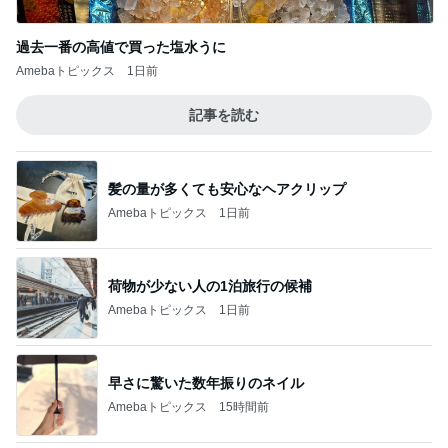
ブ？？モーニング
1
オヤジのスイーツ時々ランニングブログ
【スタバ銀座30周年】8/4枚数制限解除日に再
訪！限定カードと店舗名刺の在庫は？
2
華麗なるスタバマダム
【タリーズ福袋2026】予約を忘れても買え
た！29周年ハッピーバッグの中身を全部公開
3
8/5～
華麗なるスタバマダム
【知らなきゃ損】スタバカードを夫婦で2枚購
入！最大1,018円分もらえるキャンペーン
4
華麗なるスタバマダム
【タリーズ新作2026】バニラアフォガート シ
ェイクールを実飲！ベアフルシールも当たっ
5
た！
華麗なるスタバマダム