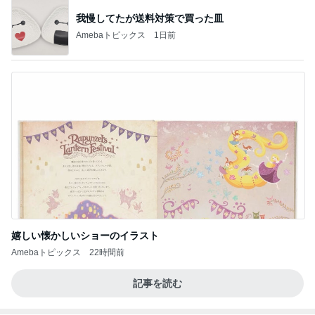
オフィシャルブロガーランキング
総合ランキング
すべて見る
1
2
3
市川團十郎白
小林麻央
だいたひかる
桃
クロ
猿
急上昇ランキング
すべて見る
1
2
3
4
5
AKB48
たんぽぽ川村
北村総一朗
北別府学
OCHA NORM
エミコ
A
新登場ランキング
すべて見る
1
2
3
4
5