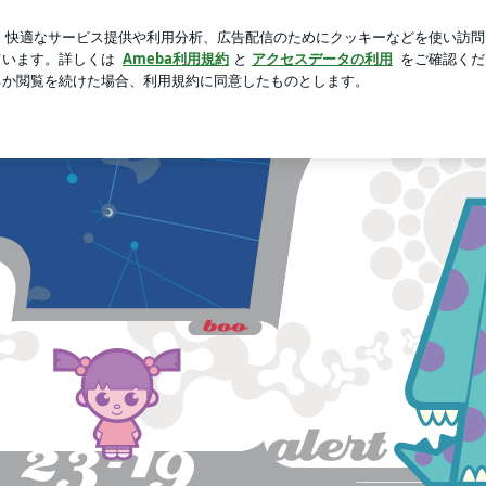
持ちたい携帯
芸能人ブログ
人気ブログ
新規登録
ロ
ウインドサーファーの日記です。
栖湖）等の風予想やウインドに関する出来