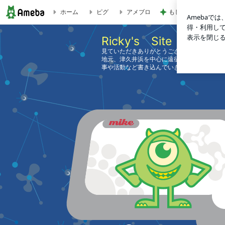
ホーム
ピグ
アメブロ
もしもの時に手元に
Ricky's Site
Ricky's Site
見ていただきありがとうございます！とある
地元、津久井浜を中心に遠征先（御前崎・本
事や活動など書き込んでいきます