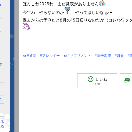
ほんこわ2026わ まだ発表がありません
な
今年わ やらないのか
やってほしいなぁ〜
た
過去からの予測だと8月の15日辺りなのだが（コレわワタ
夜
と
#通院
#アレルギー
#サプリメント
#逗子海岸
#鎌倉
#
ア
いいね
170
た
た
見る
見る