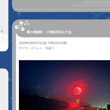
見る
夏の風物詩 三浦海岸花火大会
2026年08月07日(金) 11時22分32秒
。
テーマ：
イベント・大会