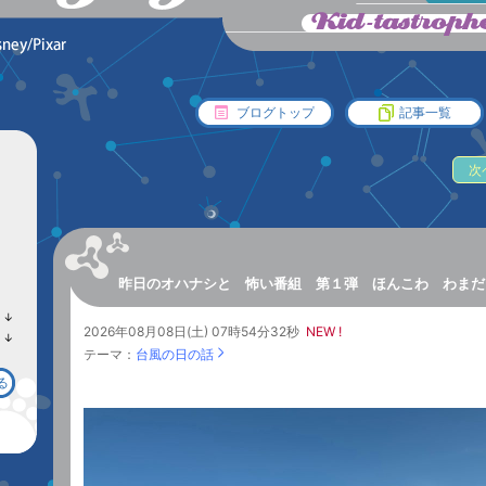
ブログトップ
記事一覧
次
昨日のオハナシと 怖い番組 第１弾 ほんこわ わまだ
↓
ラ
2026年08月08日(土) 07時54分32秒
NEW !
↓
ン
ラ
テーマ：
台風の日の話
キ
ン
ン
キ
る
グ
ン
下
グ
降
下
降