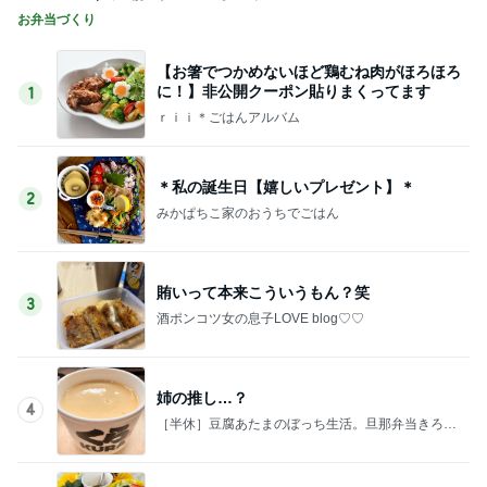
お弁当づくり
【お箸でつかめないほど鶏むね肉がほろほろ
に！】非公開クーポン貼りまくってます
1
ｒｉｉ＊ごはんアルバム
＊私の誕生日【嬉しいプレゼント】＊
2
みかぱちこ家のおうちでごはん
賄いって本来こういうもん？笑
3
酒ポンコツ女の息子LOVE blog♡♡
姉の推し…？
4
［半休］豆腐あたまのぼっち生活。旦那弁当きろく
はお休み中