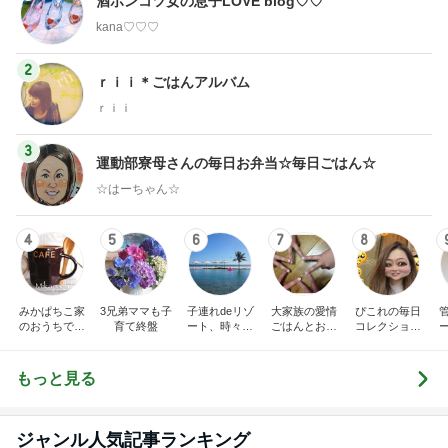
酒ポンコツ女の息子LOVE blog♡♡
kana♡♡♡
2
ｒｉｉ＊ごはんアルバム
ｒｉｉ
3
運動部寮母さんの毎日お弁当☆毎日ごはん☆
☆はーちゃん☆
4
5
6
7
8
みかぱちこ家
3兄弟ママも子
子連れdeリゾ
大家族の愛情
ぴこれの毎日
のおうちでご
育て終盤
ート、時々キ
ごはんとお弁
コレクション
はん
ャラ弁
当❤︎
♬.*ﾟ
もっと見る
ジャンル人気記事ランキング