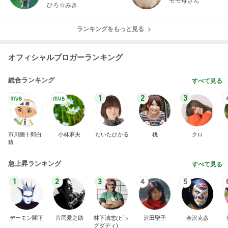
モモ母さん
ひろ☆みき
ランキングをもっと見る
オフィシャルブロガーランキング
総合ランキング
すべて見る
1
2
3
市川團十郎白
小林麻央
だいたひかる
桃
クロ
猿
急上昇ランキング
すべて見る
1
2
3
4
5
デーモン閣下
片岡愛之助
林下清志(ビッ
沢田聖子
金沢克彦
グダディ)