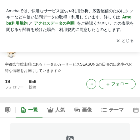
SEASONSのブログ
アプリをダウンロードして
ブログの更新通知
を受け取りまし
開く
ょう。
SEASONSのブログ
宇都宮市鐺山町にあるトータルカーサービスSEASONSの日頃の出来事やお
得な情報をお届けしていきます☆
19
956
フォロー
フォロワー
投稿
一覧
人気
画像
テーマ