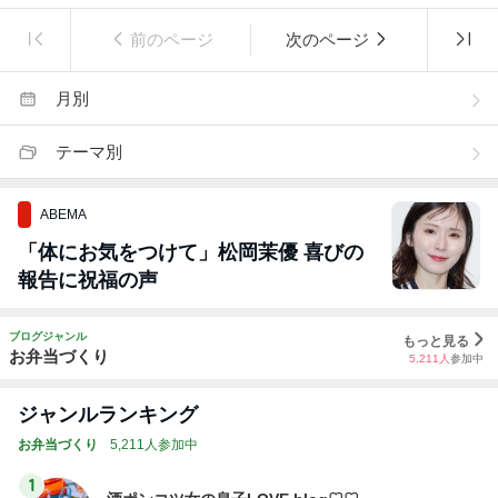
前のページ
次のページ
月別
テーマ別
ABEMA
「体にお気をつけて」松岡茉優 喜びの
報告に祝福の声
ブログジャンル
もっと見る
お弁当づくり
5,211
人
参加中
ジャンルランキング
お弁当づくり
5,211人参加中
1