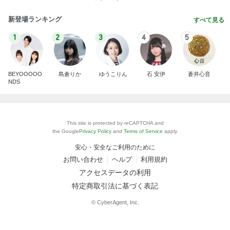
新登場ランキング
すべて見る
1
2
3
4
5
BEYOOOOO
島倉りか
ゆうこりん
石 安伊
蒼井心音
NDS
This site is protected by reCAPTCHA and
the Google
Privacy Policy
and
Terms of Service
apply.
安心・安全なご利用のために
お問い合わせ
ヘルプ
利用規約
アクセスデータの利用
特定商取引法に基づく表記
© CyberAgent, Inc.