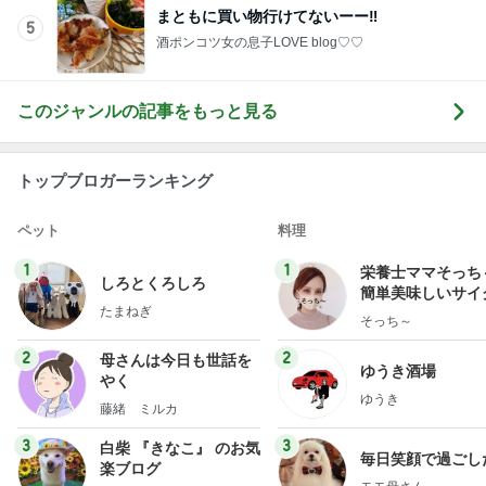
まともに買い物行けてないーー‼︎
5
酒ポンコツ女の息子LOVE blog♡♡
このジャンルの記事をもっと見る
トップブロガーランキング
ペット
料理
1
1
栄養士ママそっち
しろとくろしろ
簡単美味しいサイ
たまねぎ
献立
そっち～
2
2
母さんは今日も世話を
ゆうき酒場
やく
ゆうき
藤緒 ミルカ
3
3
白柴 『きなこ』 のお気
毎日笑顔で過ごし
楽ブログ