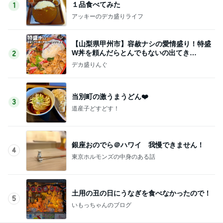
１品食べてみた
1
アッキーのデカ盛りライフ
【山梨県甲州市】容赦ナシの愛情盛り！特盛
W丼を頼んだらとんでもないの出てき
2
た…！〜花藤食堂さん〜
デカ盛りんぐ
当別町の激うまうどん❤️
3
道産子どすどす！
銀座おのでら＠ハワイ 我慢できません！
4
東京ホルモンズの中身のある話
土用の丑の日にうなぎを食べなかったので！
5
いもっちゃんのブログ