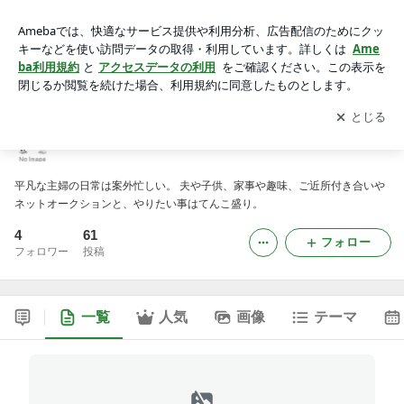
生涯3日坊主の日記
アプリをダウンロードして
ブログの更新通知
を受け取りまし
開く
ょう。
生涯3日坊主の日記
平凡な主婦の日常は案外忙しい。 夫や子供、家事や趣味、ご近所付き合いや
ネットオークションと、やりたい事はてんこ盛り。
4
61
フォロー
フォロワー
投稿
一覧
人気
画像
テーマ