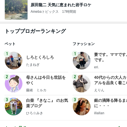
原田龍二 天気に恵まれた岩手ロケ
Amebaトピックス
17時間前
トップブロガーランキング
ペット
ファッション
1
1
妻です。ママです
しろとくろしろ
です。
たまねぎ
eri.
2
2
母さんは今日も世話を
40代からの大人
やく
アルを品良く着こ
ファッションブロ
藤緒 ミルカ
えりん
3
3
白柴 『きなこ』 のお気
銀の滴降る降るま
楽ブログ
に・・・
ひろ☆みき
illallan