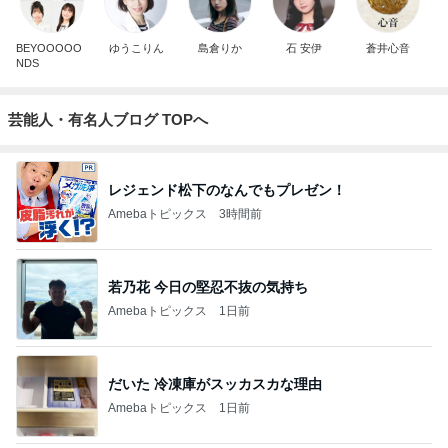
BEYOOOOO
ゆうこりん
島倉りか
石 安伊
蒼井心音
NDS
芸能人・有名人ブログ TOPへ
レジェンド松下のなんでもプレゼン！
Amebaトピックス
3時間前
若乃花 今日の堅忍不抜の気持ち
Amebaトピックス
1日前
だいた 冷凍庫がスッカスカな理由
Amebaトピックス
1日前