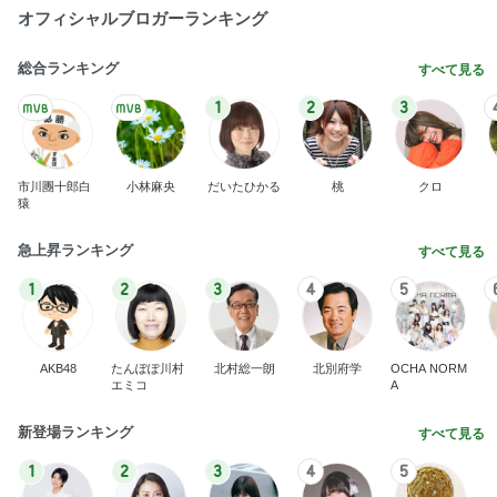
オフィシャルブロガーランキング
総合ランキング
すべて見る
1
2
3
市川團十郎白
小林麻央
だいたひかる
桃
クロ
猿
急上昇ランキング
すべて見る
1
2
3
4
5
AKB48
たんぽぽ川村
北村総一朗
北別府学
OCHA NORM
エミコ
A
新登場ランキング
すべて見る
1
2
3
4
5