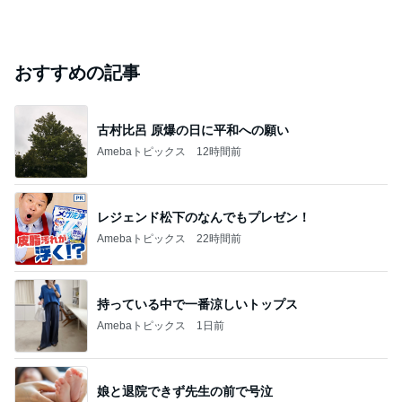
芸能人・有名人ブログ TOPへ
本田真凜 喜びの報告に祝福と反響
Amebaトピックス
1日前
TOPTOY☆Cocoa Workshop
ディズニーファン Dのブログ
8日前
｢庶民的｣北川景子のプライベートに反響
Amebaトピックス
10時間前