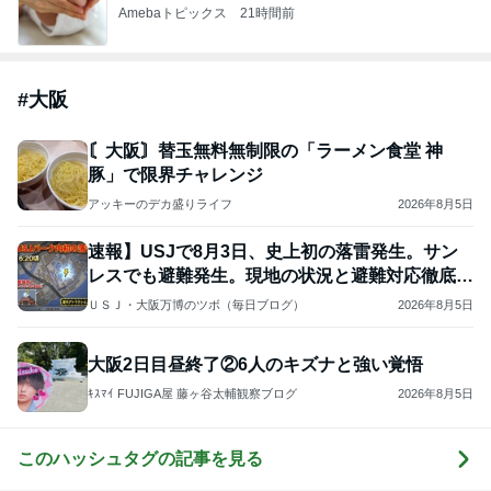
開卡
くいしんぼうCAMのもっとおいしい台湾!!!!
2日前