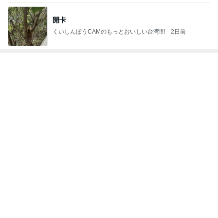
キキの気まぐ
かおるのブロ
続☆まったり
風に乗ってど
ぶぶりん日記
れブログ
グ
主婦のごきげ
こまでも。
ん日記☆
もっと見る