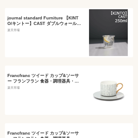
journal standard Furniture 【KINT
O/キントー】CAST ダブルウォール
ロックグラス 250ML ジャーナルスタ
楽天市場
ンダードファニチャー 食器・調理器
具・キッチン用品 食器・皿
Francfranc ツイード カップ&ソーサ
ー フランフラン 食器・調理器具・キ
ッチン用品 食器・皿 グレー
楽天市場
Francfranc ツイード カップ&ソーサ