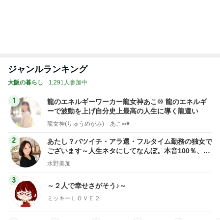
息子の為に頑張ろうと決めた理由
Amebaトピックス
1日前
酒井彩名 娘の10歳の誕生日祝い
Amebaトピックス
1日前