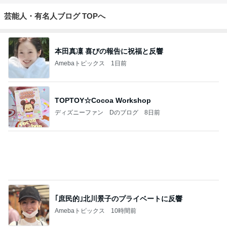
ジャンルランキング
大阪の暮らし
1,291人参加中
1
龍のエネルギーワーカー龍女神あこ♾️ 龍のエネルギ
ーで波動を上げ自分史上最高の人生に導く龍遣い
龍女神(りゅうめがみ) あこ∞♥
2
あたし？バツイチ・アラ還・フルタイム勤務の独女で
ございます～人生ネタにしてなんぼ。本音100％、忖
度ゼロでいきます～
水野美加
3
～２人で幸せさがそう♪～
ミッキーＬＯＶＥ２
4
5
6
7
8