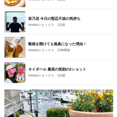
たまねぎ
献立
そっち～
2
2
母さんは今日も世話を
ゆうき酒場
やく
ゆうき
藤緒 ミルカ
3
3
白柴 『きなこ』 のお気
毎日笑顔で過ごし
楽ブログ
モモ母さん
ひろ☆みき
もっと見る
オフィシャルブロガーランキング
総合ランキング
すべて見る
1
2
3