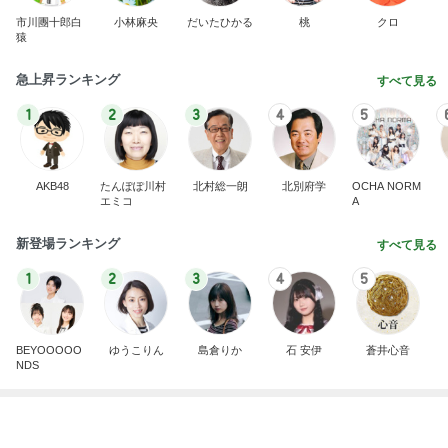
Amebaトピックス
1日前
8月2日放送のTBS「週刊さんまとマツコ」先週に引
き続き出演します♪
植草美幸オフィシャルブログ Powered by Ameba
5日前
山田邦子 宇都宮の激励会で寝落ち
Amebaトピックス
1日前
開卡
くいしんぼうCAMのもっとおいしい台湾!!!!
2日前