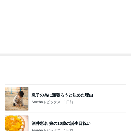
海嫌いの長男がドン引きした場所
Amebaトピックス
1日前
記事を読む
トップブロガーランキング
ペット
料理
1
1
栄養士ママそっち
しろとくろしろ
簡単美味しいサイ