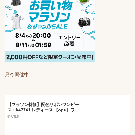
只今開催中
【マラソン特価】配色リボンワンピー
ス・b47741 レディース 【ops】ワン
ピース ロング丈 長袖 配色 柄 模様 り
楽天市場
ぼん リボン ユニーク 体型カバー ゆっ
たり 楽ちん ラフ ワンマイルウェア バ
イカラー 秋 冬 フェミニン カジュアル