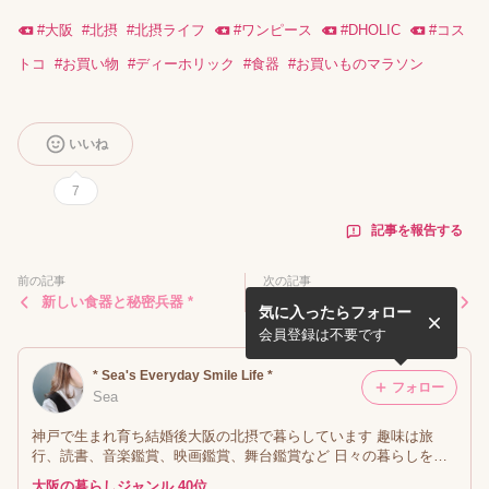
#
大阪
#
北摂
#
北摂ライフ
#
ワンピース
#
DHOLIC
#
コス
トコ
#
お買い物
#
ディーホリック
#
食器
#
お買いものマラソン
いいね
7
記事を報告する
前の記事
次の記事
新しい食器と秘密兵器 *
秋祭り *
気に入ったらフォロー
会員登録は不要です
* Sea's Everyday Smile Life *
フォロー
Sea
神戸で生まれ育ち結婚後大阪の北摂で暮らしています 趣味は旅
行、読書、音楽鑑賞、映画鑑賞、舞台鑑賞など 日々の暮らしを記
録しています 丁寧な生活に憧れていますが現実はほど遠く… 大量
大阪の暮らしジャンル 40位