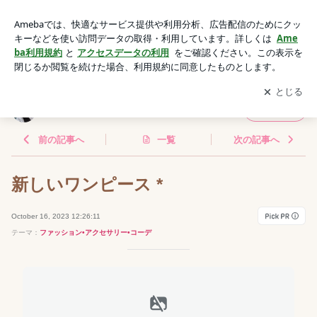
新しいワンピース * | * Sea's Everyday Smile Life *
アプリをダウンロードして
ブログの更新通知
を受け取りまし
開く
ょう。
* Sea's Everyday Smile Life *
フォロー
前の記事へ
一覧
次の記事へ
新しいワンピース *
October 16, 2023 12:26:11
テーマ：
ファッション•アクセサリー•コーデ