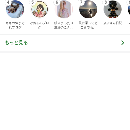
若乃花 今日の堅忍不抜の気持ち
Amebaトピックス
1日前
靴箱を開けても無臭になった理由！
Amebaトピックス
22時間前
ネイボール 最高の笑顔の2ショット
Amebaトピックス
1日前