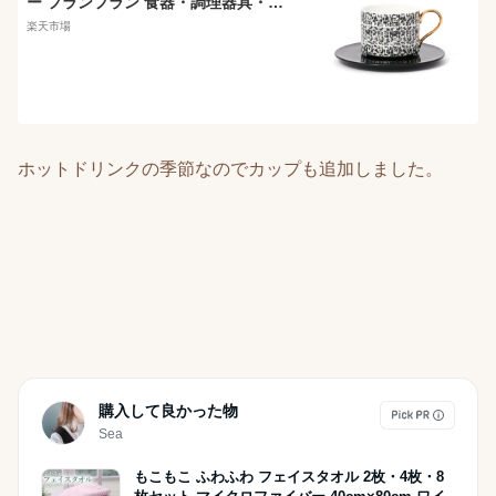
ー フランフラン 食器・調理器具・キ
ッチン用品 食器・皿 ブラック
楽天市場
ホットドリンクの季節なのでカップも追加しました。
購入して良かった物
Sea
もこもこ ふわふわ フェイスタオル 2枚・4枚・8