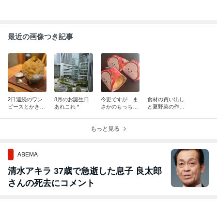
楽天市場
楽天市場
楽天市場
楽天市場
ギンガムチェッ
【秋セール】配
プリーツドッキ
【マラソン特
クスリーブワン
色リボンワンピ
ングスウェット
価】スリット
ピース・p0013
ース・b47741
ワンピース・p0
ーツフードワ
10件の記事
11件の記事
9件の記事
16件の記事
36 レディース
レディース 【o
01856 レディー
ピース・p003
【ops】ワンピ
ps】ワンピース
ス 【ops】ワン
40 レディース
ース ロング丈
ロング丈 長袖
ピース ロング丈
【ops】ワンピ
長袖 柄 模様 配
配色 柄 模様 り
長袖 柄 模様 配
ース ロング丈
色 チェック ギ
ぼん リボン ユ
色 ドッキング
長袖 単色 無地
ンガムチェック
ニーク 体型カバ
プリーツ 揺れ感
シンプル ベー
フレア 体系カバ
ー ゆったり 楽
ニット 秋 冬 か
ック スリット
ー 秋 冬 カジュ
ちん ラフ ワン
わいい 可愛い
タック ダーツ
アル キュート
マイルウェア バ
オフィスカジュ
フード フーデ
かわいい 可愛い
イカラー 秋 冬
アル 韓国ファッ
スウェットワ
韓国ファッショ
フェミニン カジ
ション MKT
ピース 秋 冬 ワ
ン MKT
ュアル 韓国ファ
ンマイルウェ
ッション HIHOL
メランジ ラフ