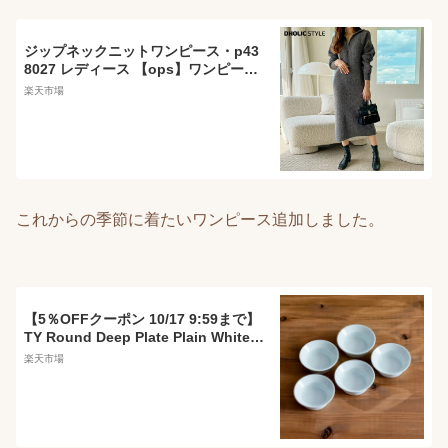
ジップネックニットワンピース・p43
8027 レディース 【ops】ワンピース
ロング丈 長袖 単色 無地 シンプル ベ
楽天市場
ーシック ジップネック 鎖骨 デコルテ
秋 冬 楽ちん ラフ カジュアル 体型カ
バー ゆったり 韓国ファッション STY
LE
これからの季節に着たいワンピース追加しました。
【5％OFFクーポン 10/17 9:59まで】
TY Round Deep Plate Plain White 8
0mm 5個セット ( 1616 / arita japan
楽天市場
ラウンドディーププレート 食器 ホワ
イト 小鉢 小皿 有田焼 結婚 出産 内祝
い 引き出物 金婚式 誕生日プレゼント
還暦祝い 古希 喜寿 米寿 退職 定年 )