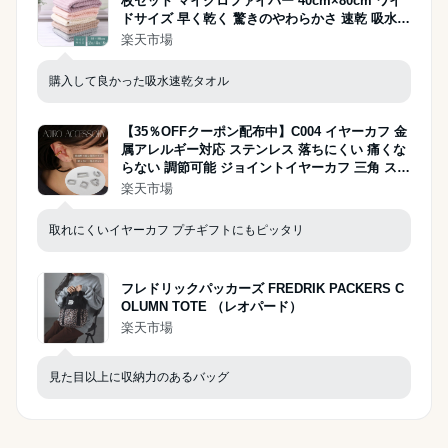
枚セット マイクロファイバー 40cm×80cm ワイ
ドサイズ 早く乾く 驚きのやわらかさ 速乾 吸水
まとめ買い 吸収
楽天市場
購入して良かった吸水速乾タオル
【35％OFFクーポン配布中】C004 イヤーカフ 金
属アレルギー対応 ステンレス 落ちにくい 痛くな
らない 調節可能 ジョイントイヤーカフ 三角 スク
エア 丸 ハート ゴールド イヤカフ ギフト プレゼ
楽天市場
ント 男女兼用 片耳販売 ジュエリー ajiro 6qf 6ry
取れにくいイヤーカフ プチギフトにもピッタリ
フレドリックパッカーズ FREDRIK PACKERS C
OLUMN TOTE （レオパード）
楽天市場
見た目以上に収納力のあるバッグ