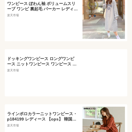
ワンピース ぽわん袖 ボリュームスリ
ーブ ワンピ 裏起毛 パーカー レディー
ス 長袖 スウェット ロゴ プリント ひ
楽天市場
ざ丈 暖かい 厚手 韓国 ミモレ丈 (送料
無料)^w672^
ドッキングワンピース ロングワンピ
ース ニットワンピース ワンピース レ
ディース 秋冬 体型カバー 大きいサイ
楽天市場
ズ ブラック ネイビー 柄物 韓国ファッ
ション オルチャン オルチャンファッ
ション シンプル インスタ映え
ラインポロカラーニットワンピース・
p184199 レディース 【ops】 韓国フ
ァッション ワンピース ロング Hライ
楽天市場
ン ストレート 長袖 ニット ルーズ ゆ