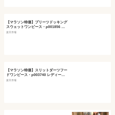
韓国ファッション HIHOLLI 人気
【マラソン特価】プリーツドッキング
スウェットワンピース・p001856 レ
ディース 【ops】ワンピース ロング
楽天市場
丈 長袖 柄 模様 配色 ドッキング プリ
ーツ 揺れ感 ニット 秋 冬 かわいい 可
愛い オフィスカジュアル 韓国ファッ
ション MKT
【マラソン特価】スリットダーツフー
ドワンピース・p003740 レディース
【ops】ワンピース ロング丈 長袖 単
楽天市場
色 無地 シンプル ベーシック スリット
タック ダーツ フード フーディ スウェ
ットワンピース 秋 冬 ワンマイルウェ
ア メランジ ラフ 韓国ファッション M
KT