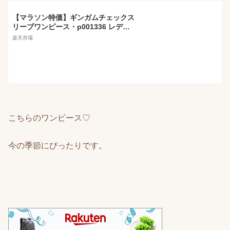
【マラソン特価】ギンガムチェックス
リーブワンピース・p001336 レディ
ース 【ops】ワンピース ロング丈 長
楽天市場
袖 柄 模様 配色 チェック ギンガムチ
ェック フレア 体系カバー 秋 冬 カジ
ュアル キュート かわいい 可愛い 韓国
ファッション MKT
こちらのワンピース♡
今の季節にぴったりです。