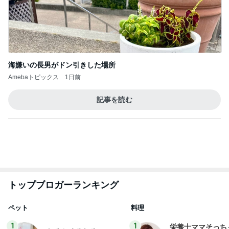
市川團十郎白
小林麻央
だいたひかる
桃
クロ
猿
急上昇ランキング
すべて見る
1
2
3
4
5
AKB48
たんぽぽ川村
北村総一朗
北別府学
OCHA NORM
エミコ
A
新登場ランキング
すべて見る
1
2
3
4
5
BEYOOOOO
ゆうこりん
島倉りか
石 安伊
蒼井心音
NDS