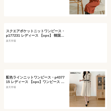
ったり 体型カバー マタニティ 大人 ワ
ンマイルウェア 襟 カジュアル 秋 冬
春 STYLE
スクエアポケットニットワンピース・
p177231 レディース 【ops】 韓国フ
ァッション ワンピース ミディワンピ
楽天市場
ース ミドル 膝下 Vネック ボタン 前開
カーディガン 長袖 Hライン スリム 細
身 上品 カジュアル 秋 春 STYLE
配色ラインニットワンピース・p4377
15 レディース 【ops】ワンピース 長
袖 ロング丈 ロングスカート 配色 柄
楽天市場
模様 フェイクパール パール調 Vネッ
ク 鎖骨 デコルテ フレア 秋 冬 フェミ
ニン オフィスカジュアル 韓国ファッ
ション STYLE