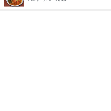
レジェンド松下のなんでもプレゼン！
Amebaトピックス
5時間前
大混雑していた涼しい韓国の洞窟
Amebaトピックス
1日前
友人が朝に見た電線上の野生動物
Amebaトピックス
21時間前
魚嫌いの子どもと我が家のビタミンD
Amebaトピックス
1日前