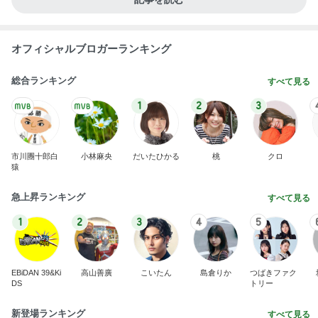
オフィシャルブロガーランキング
総合ランキング
すべて見る
1
2
3
市川團十郎白
小林麻央
だいたひかる
桃
クロ
猿
急上昇ランキング
すべて見る
1
2
3
4
5
EBiDAN 39&Ki
高山善廣
こいたん
島倉りか
つばきファク
DS
トリー
新登場ランキング
すべて見る