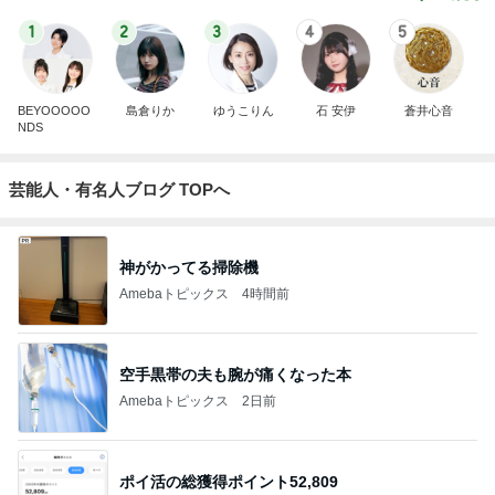
1
2
3
4
5
BEYOOOOO
島倉りか
ゆうこりん
石 安伊
蒼井心音
NDS
芸能人・有名人ブログ TOPへ
神がかってる掃除機
Amebaトピックス
4時間前
空手黒帯の夫も腕が痛くなった本
Amebaトピックス
2日前
ポイ活の総獲得ポイント52,809