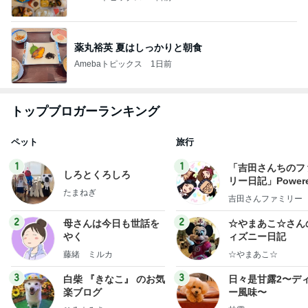
薬丸裕英 夏はしっかりと朝食
Amebaトピックス
1日前
トップブロガーランキング
ペット
旅行
1
1
「吉田さんちのフ
しろとくろしろ
リー日記」Powere
たまねぎ
y Ameba 吉田さ
吉田さんファミリー
ミリーオフィシャ
ログ
2
2
母さんは今日も世話を
☆やまあこ☆さん
やく
ィズニー日記
藤緒 ミルカ
☆やまあこ☆
3
3
白柴 『きなこ』 のお気
日々是甘露2〜デ
楽ブログ
ー風味〜