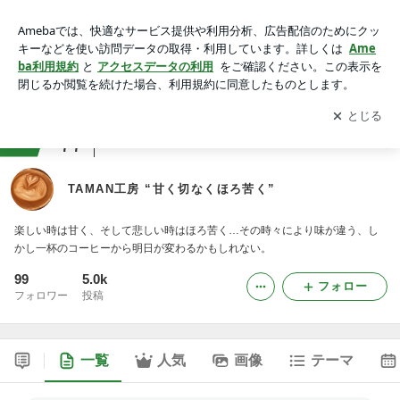
TAMAN工房 “甘く切なくほろ苦く”
アプリをダウンロードして
ブログの更新通知
を受け取りまし
開く
ょう。
ranking
77
フィットネス・トレーニングジャンル
TAMAN工房 “甘く切なくほろ苦く”
楽しい時は甘く、そして悲しい時はほろ苦く…その時々により味が違う、し
かし一杯のコーヒーから明日が変わるかもしれない。
99
5.0k
フォロー
フォロワー
投稿
一覧
人気
画像
テーマ