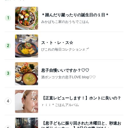
＊踏んだり蹴ったりの誕生日の１日＊
1
みかぱちこ家のおうちでごはん
ス・ト・レ・ス☆
2
ぴこれの毎日コレクション♬.*ﾟ
息子自慢いいですか？♡♡
3
酒ポンコツ女の息子LOVE blog♡♡
【正直レビューします！】ホントに良いの？
4
ｒｉｉ＊ごはんアルバム
【息子どもに振り回された木曜日と、秒速お