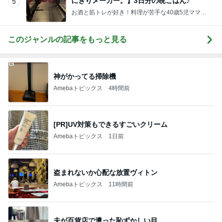
にぎりメーカー。】3日分の晩ごはん♪
5
お酒と筋トレが好き！料理が苦手な40歳5児ママ主
婦のブログ♪リビング集合〜！！
このジャンルの記事をもっと見る
神がかってる掃除機
Amebaトピックス
4時間前
[PR]UV対策もできるすごいクリーム
Amebaトピックス
1日前
盗まれないか心配な放置ヴィトン
Amebaトピックス
11時間前
夫が百貨店で遭った恥ずかしい目