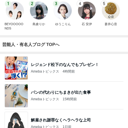
1
2
3
4
5
BEYOOOOO
島倉りか
ゆうこりん
石 安伊
蒼井心音
NDS
芸能人・有名人ブログ TOPへ
レジェンド松下のなんでもプレゼン！
Amebaトピックス
4時間前
パンの代わりにちまきが出た食事
Amebaトピックス
15時間前
解雇され謝罪なくヘラヘラな上司
Amebaトピックス
1日前