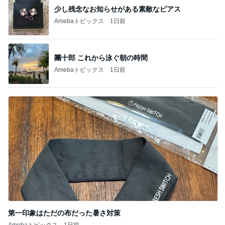
記事を読む
黄金比タレでウマい甘辛つくね
Amebaトピックス
1日前
誕生日に頂いた500g以上のマンゴー
Amebaトピックス
1日前
初日で10店舗も購入したお買い物
Amebaトピックス
1日前
17年ぶりに会った歌手の後輩と昔話
Amebaトピックス
1日前