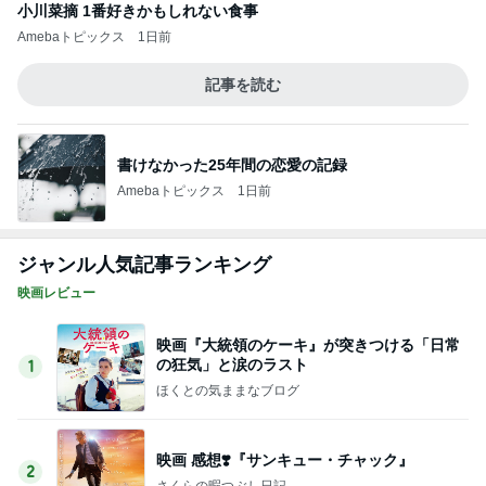
映画『大統領のケーキ』が突きつける「日常
の狂気」と涙のラスト
1
ほくとの気ままなブログ
映画 感想❣️『サンキュー・チャック』
2
さくらの暇つぶし日記
「剣雲三十六騎」（1942年作品）感想
3
深層昭和帯
もはやリタイアへ危険信号…「君の好きは無
敵」第3話
4
連ドラについてじっくり語るブログ
妊娠・出産は夢だったのに…「Tokyo middle
30」第2話
5