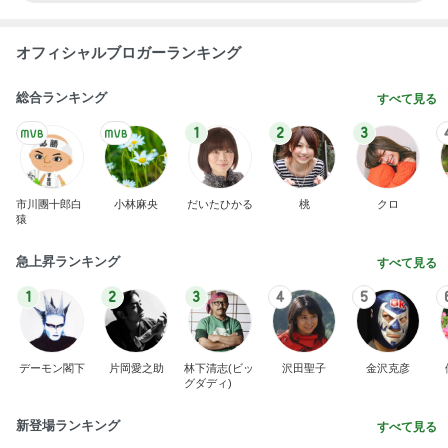
オフィシャルブロガーランキング
総合ランキング
すべて見る
1
2
3
市川團十郎白
小林麻央
だいたひかる
桃
クロ
猿
急上昇ランキング
すべて見る
1
2
3
4
5
デーモン閣下
片岡愛之助
林下清志(ビッ
沢田聖子
金沢克彦
グダディ)
新登場ランキング
すべて見る