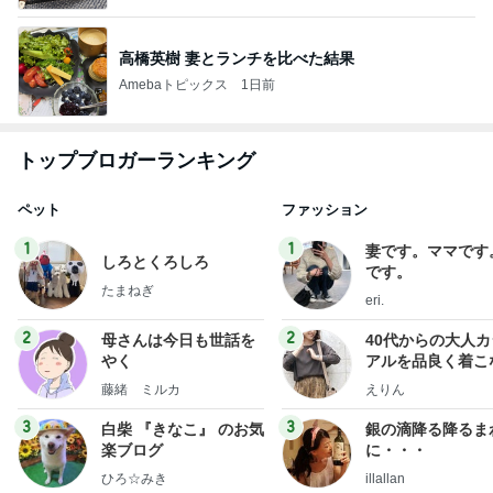
高橋英樹 妻とランチを比べた結果
Amebaトピックス
1日前
トップブロガーランキング
ペット
ファッション
1
1
妻です。ママです
しろとくろしろ
です。
たまねぎ
eri.
2
2
母さんは今日も世話を
40代からの大人
やく
アルを品良く着こ
ファッションブロ
藤緒 ミルカ
えりん
3
3
白柴 『きなこ』 のお気
銀の滴降る降るま
楽ブログ
に・・・
ひろ☆みき
illallan