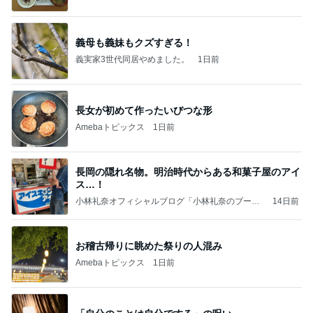
義母も義妹もクズすぎる！
義実家3世代同居やめました。
1日前
長女が初めて作ったいびつな形
Amebaトピックス
1日前
長岡の隠れ名物。明治時代からある和菓子屋のアイ
ス…！
小林礼奈オフィシャルブログ「小林礼奈のブーブ
14日前
ーブログ」Powered by Ameba
お稽古帰りに眺めた祭りの人混み
Amebaトピックス
1日前