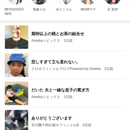
BEYOOOOO
島倉りか
ゆうこりん
MOMIママ
石 安伊
NDS
期待以上の桃とお茶の組合せ
Amebaトピックス
1日前
悲しすぎて立ち直れない。
クロオフィシャルブログPowered by Ameba
2日前
だいた 夫と一緒な息子の寛ぎ方
Amebaトピックス
1日前
ありがとうございます
市川團十郎白猿オフィシャルB
4日前