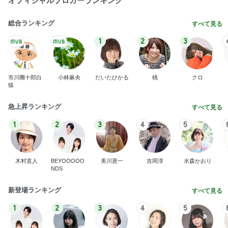
オフィシャルブロガーランキング
総合ランキング
すべて見る
1
2
3
市川團十郎白
小林麻央
だいたひかる
桃
クロ
猿
急上昇ランキング
すべて見る
1
2
3
4
5
木村直人
BEYOOOOO
美川憲一
吉岡淳
水森かおり
NDS
新登場ランキング
すべて見る
1
2
3
4
5