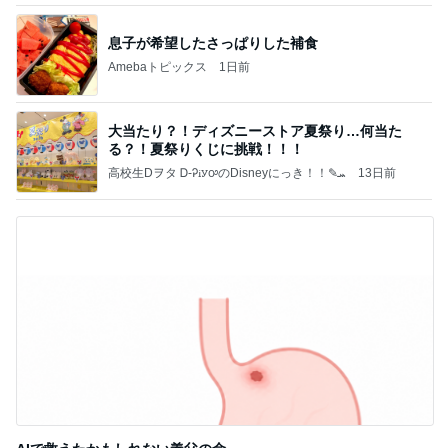
息子が希望したさっぱりした補食
Amebaトピックス
1日前
大当たり？！ディズニーストア夏祭り…何当た
る？！夏祭りくじに挑戦！！！
高校生Dヲタ Ꭰ-ᎮꭵꭹꭴのDisneyにっき！！✎ܚ
13日前