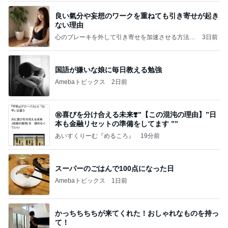
良い氣分や妄想のワークを重ねても引き寄せが起き
ない理由
心のブレーキを外して引き寄せを加速させる方法：
3日前
引き寄せ研究所
国語が嫌いな娘に毎日教える勉強
Amebaトピックス
2日前
㊗️喜びを分け合える未来❣️”【この混沌の理由】”⽇
本も⾦融リセットの準備をしてます ””
あいすくりーむ『めるころ』
19分前
スーパーのごはんで100点になった日
Amebaトピックス
1日前
かっちちちちが来てくれた！おしゃれなものを持っ
て！