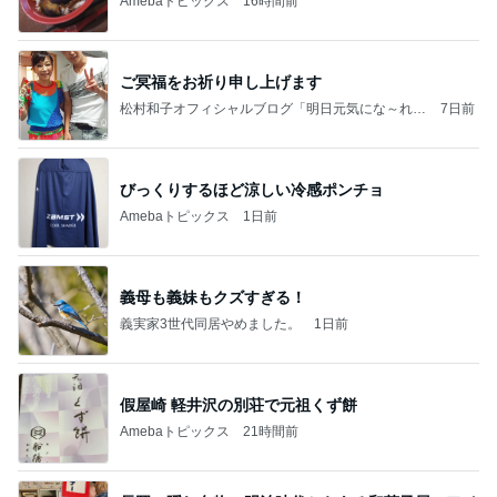
Amebaトピックス
16時間前
ご冥福をお祈り申し上げます
松村和子オフィシャルブログ「明日元気にな～れ」
7日前
Powered by Ameba
びっくりするほど涼しい冷感ポンチョ
Amebaトピックス
1日前
義母も義妹もクズすぎる！
義実家3世代同居やめました。
1日前
假屋崎 軽井沢の別荘で元祖くず餅
Amebaトピックス
21時間前