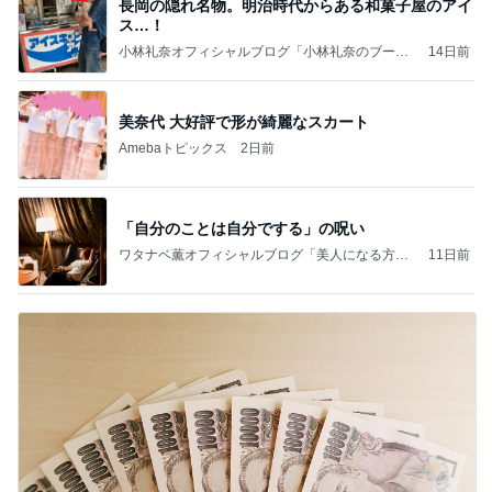
長岡の隠れ名物。明治時代からある和菓子屋のアイ
ス…！
小林礼奈オフィシャルブログ「小林礼奈のブーブ
14日前
ーブログ」Powered by Ameba
美奈代 大好評で形が綺麗なスカート
Amebaトピックス
2日前
「自分のことは自分でする」の呪い
ワタナベ薫オフィシャルブログ「美人になる方
11日前
法」Powered by Ameba