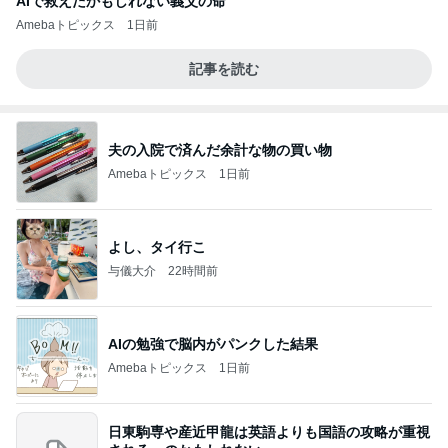
AIで救えたかもしれない義父の命
Amebaトピックス
1日前
記事を読む
夫の入院で済んだ余計な物の買い物
Amebaトピックス
1日前
よし、タイ行こ
与儀大介
22時間前
AIの勉強で脳内がパンクした結果
Amebaトピックス
1日前
日東駒専や産近甲龍は英語よりも国語の攻略が重視