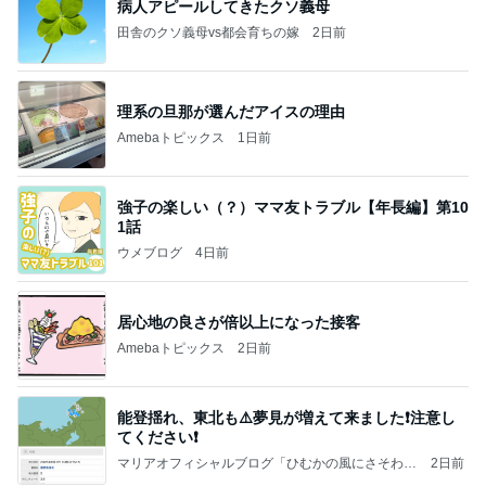
病人アピールしてきたクソ義母
田舎のクソ義母vs都会育ちの嫁
2日前
理系の旦那が選んだアイスの理由
Amebaトピックス
1日前
強子の楽しい（？）ママ友トラブル【年長編】第10
1話
ウメブログ
4日前
居心地の良さが倍以上になった接客
Amebaトピックス
2日前
能登揺れ、東北も⚠️夢見が増えて来ました❗️注意し
てください❗️
マリアオフィシャルブログ「ひむかの風にさそわれ
2日前
て」Powered by Ameba