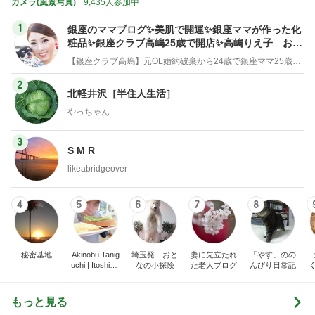
カメラ(風景写真)
9,435人参加中
1
銀座のママブログ✨美肌で開運✨銀座ママが作った化
粧品✨銀座クラブ高嶋25歳で開店✨高嶋りえ子 お着
物でエルメス バーキン コーデ
【銀座クラブ高嶋】元OL婚約破棄から24歳で銀座ママ25歳でオーナーママ銀座 美肌で開運♡パワースポット巡り高嶋りえ子ブログ
2
北軽井沢［半住人生活］
やっちゃん
3
S M R
likeabridgeover
4
5
6
7
8
秘密基地
Akinobu Tanig
埼玉発 おと
妻に先立たれ
「やす」のの
uchi | Itoshima
なの小探険
た老人ブログ
んびり日常記
Landscape Ph
otographer
もっと見る