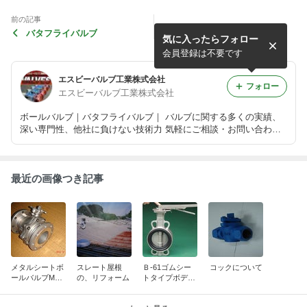
前の記事
バタフライバルブ
気に入ったらフォロー
会員登録は不要です
エスビーバルブ工業株式会社
フォロー
エスビーバルブ工業株式会社
ボールバルブ｜バタフライバルブ｜ バルブに関する多くの実績、
深い専門性、他社に負けない技術力 気軽にご相談・お問い合わせ
ください！
最近の画像つき記事
メタルシートボ
スレート屋根
Ｂ-61ゴムシー
コックについて
ールバルブMB-
の、リフォーム
トタイプボディ
700
ステンレス製バ
タフライバルブ