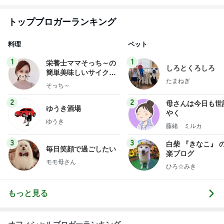
トップブロガーランキング
料理
ペット
1
1
栄養士ママそっち～の
しろとくろしろ
簡単美味しいサイクル
たまねぎ
献立
そっち～
2
2
母さんは今日も世
ゆうき酒場
やく
ゆうき
藤緒 ミルカ
3
3
白柴 『きなこ』 
毎日笑顔で過ごしたい
楽ブログ
モモ母さん
ひろ☆みき
もっと見る