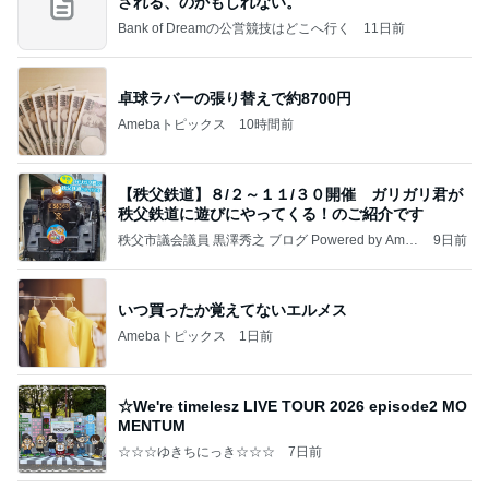
される、のかもしれない。
Bank of Dreamの公営競技はどこへ行く
11日前
卓球ラバーの張り替えで約8700円
Amebaトピックス
10時間前
【秩父鉄道】８/２～１１/３０開催 ガリガリ君が
秩父鉄道に遊びにやってくる！のご紹介です
秩父市議会議員 黒澤秀之 ブログ Powered by Ameb
9日前
a
いつ買ったか覚えてないエルメス
Amebaトピックス
1日前
☆We're timelesz LIVE TOUR 2026 episode2 MO
MENTUM
☆☆☆ゆきちにっき☆☆☆
7日前