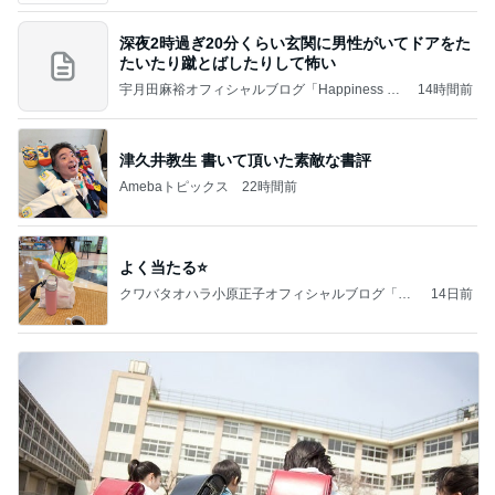
深夜2時過ぎ20分くらい玄関に男性がいてドアをた
たいたり蹴とばしたりして怖い
宇月田麻裕オフィシャルブログ「Happiness Fa
14時間前
ctory」Powered by Ameba
津久井教生 書いて頂いた素敵な書評
Amebaトピックス
22時間前
よく当たる⭐️
クワバタオハラ小原正子オフィシャルブログ「女
14日前
前。」powered by Ameba