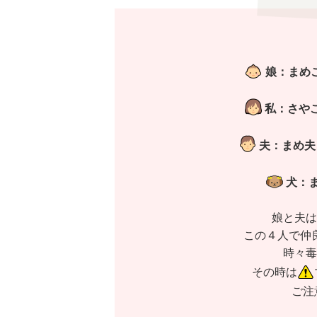
娘：ま
私：さ
夫：まめ
犬：
娘と夫は
この４人で仲
時々毒
その時は
ご注