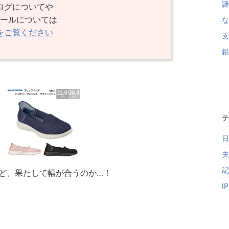
謎
ログについてや
ールについては
な
をご覧ください
支
鉛
テ
日
夫
記
けど、果たして幅が合うのか…！
I