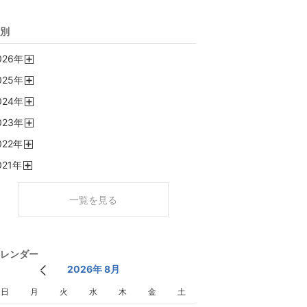
別
026
年
開
025
年
く
開
024
年
く
開
023
年
く
開
022
年
く
開
021
年
く
開
く
一覧を見る
レンダー
2026年 8月
日
月
火
水
木
金
土