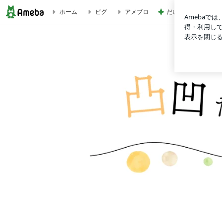
だいた コンビニで
ホーム
ピグ
アメブロ
私の裏がバレる | 凸凹だっていいじゃない