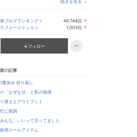
続きを見る ＞
体ブログランキング
49,744
位
↑
ラ
ラフォージャンル
1,003
位
↑
ン
ラ
キ
ン
ン
キ
フォロー
グ
ン
上
グ
昇
上
新の記事
昇
1夏休み 折り返し
の「なぜなぜ」と私の個感
り替えとアウトプット
忙に順調
みんな」いいって言ってました
校用クールアイテム