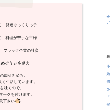
全
ア
めこ
発達ゆっくりっ子
やこ
料理が苦手な主婦
夫
ブラック企業の社畜
最
まめぞう
超多動犬
小
娘
凸凹診断済み。
良く生活しています。
切
を吐くので、
多
マークを付けます。
「
意下さい
登