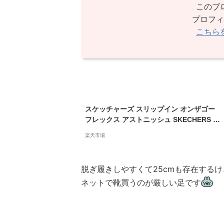
このブ
プロフィ
こちら
スケッチャーズ スリップイン オンザゴー
フレックス アストニッシュ SKECHERS Ha
nds Free Slip-ins On-the-GO Flex Aston
楽天市場
ish レディース スリッポン スニーカー 履
きやすい BBK BLSH NVY 136542
脱ぎ履きしやすくて25cmも存在する
ネットで靴買うのが厳しい足です