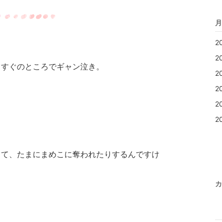
月
2
2
てすぐのところでギャン泣き。
2
2
2
2
して、たまにまめこに奪われたりするんですけ
カ