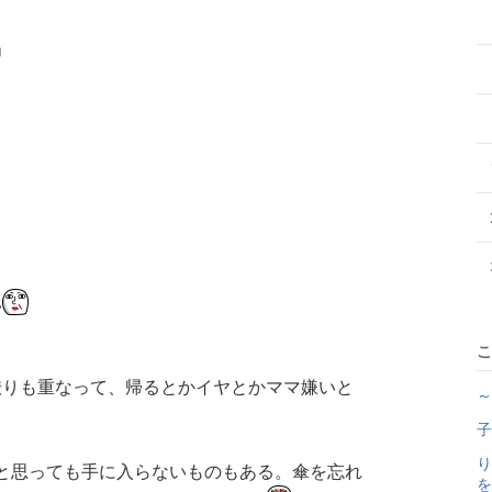
」
い
こ
渋りも重なって、帰るとかイヤとかママ嫌いと
～
子
り
と思っても手に入らないものもある。傘を忘れ
を