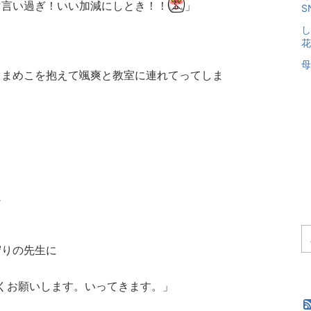
マ言い過ぎ！いい加減にしとき！！
」
S
し
花
母
、まめこを抱えて颯爽と教室に連れてってしま
に
守りの先生に
くお願いします。いってきます。」