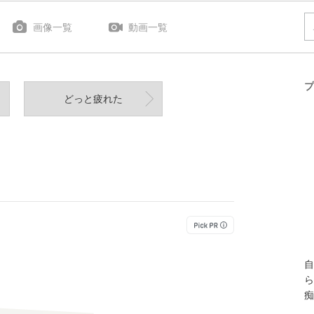
画像一覧
動画一覧
プ
どっと疲れた
自
ら
痴