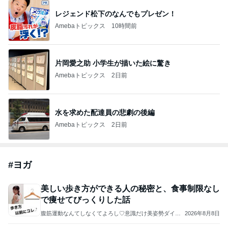
レジェンド松下のなんでもプレゼン！
Amebaトピックス
10時間前
片岡愛之助 小学生が描いた絵に驚き
Amebaトピックス
2日前
水を求めた配達員の悲劇の後編
Amebaトピックス
2日前
#
ヨガ
美しい歩き方ができる人の秘密と、食事制限なし
で痩せてびっくりした話
腹筋運動なんてしなくてよろし♡意識だけ美姿勢ダイエ
2026年8月8日
ット♡勝手に痩せる体になる秘密