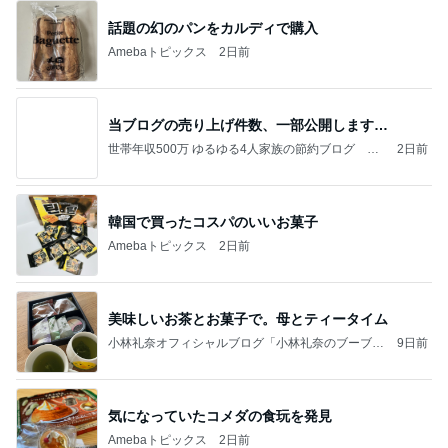
当ブログの売り上げ件数、一部公開します…
世帯年収500万 ゆるゆる4人家族の節約ブログ 〜
2日前
ケチ旦那と金銭感覚マヒ嫁の日々〜
韓国で買ったコスパのいいお菓子
Amebaトピックス
2日前
美味しいお茶とお菓子で。母とティータイム
小林礼奈オフィシャルブログ「小林礼奈のブーブー
9日前
ブログ」Powered by Ameba
気になっていたコメダの食玩を発見
Amebaトピックス
2日前
《3年連続》瑶子さま 懇意の高級カーディーラー
協賛のイベントにご出席…宮内庁が懸念する“熱心
すぎ