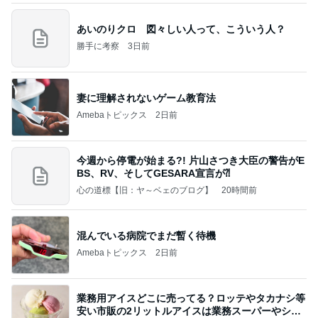
あいのりクロ 図々しい人って、こういう人？
勝手に考察
3日前
妻に理解されないゲーム教育法
Amebaトピックス
2日前
今週から停電が始まる?! 片山さつき大臣の警告がE
BS、RV、そしてGESARA宣言が⁈
心の道標【旧：ヤ～ベェのブログ】
20時間前
混んでいる病院でまだ暫く待機
Amebaトピックス
2日前
業務用アイスどこに売ってる？ロッテやタカナシ等
安い市販の2リットルアイスは業務スーパーやシャ