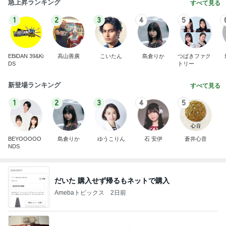
急上昇ランキング
すべて見る
1
2
3
4
5
EBiDAN 39&Ki
高山善廣
こいたん
島倉りか
つばきファク
DS
トリー
新登場ランキング
すべて見る
1
2
3
4
5
BEYOOOOO
島倉りか
ゆうこりん
石 安伊
蒼井心音
NDS
だいた 購入せず帰るもネットで購入
Amebaトピックス
2日前