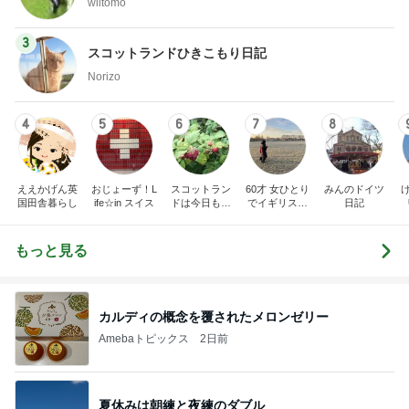
wiltomo
3
スコットランドひきこもり日記
Norizo
4
5
6
7
8
ええかげん英
おじょーず！L
スコットラン
60才 女ひとり
みんのドイツ
国田舎暮らし
ife☆in スイス
ドは今日も曇
でイギリスに
日記
り空
移住
もっと見る
カルディの概念を覆されたメロンゼリー
Amebaトピックス
2日前
夏休みは朝練と夜練のダブル