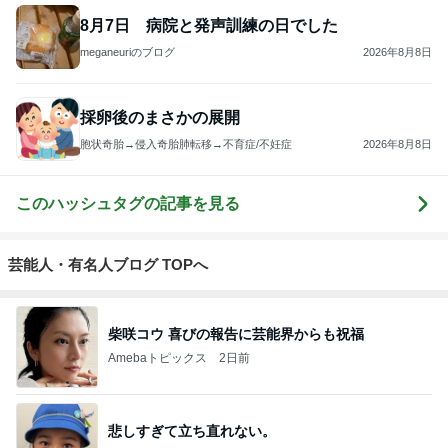
8月7日 病院と発声訓練の日でした
meganeuriのブログ
2026年8月8日
採卵後のまさかの展開
胞状奇胎→侵入奇胎肺転移→不育症/不妊症
2026年8月8日
このハッシュタグの記事を見る
芸能人・有名人ブログ TOPへ
柴咲コウ 喜びの報告に芸能界からも祝福
Amebaトピックス
2日前
悲しすぎて立ち直れない。