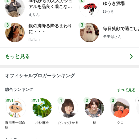
40代からの大人カジュ
ゆうき酒場
アルを品良く着こなす
ゆうき
ファッションブログ
えりん
3
3
銀の滴降る降るまわり
毎日笑顔で過ごし
に・・・
モモ母さん
illallan
もっと見る
オフィシャルブロガーランキング
総合ランキング
すべて見る
1
2
3
市川團十郎白
小林麻央
だいたひかる
桃
クロ
猿