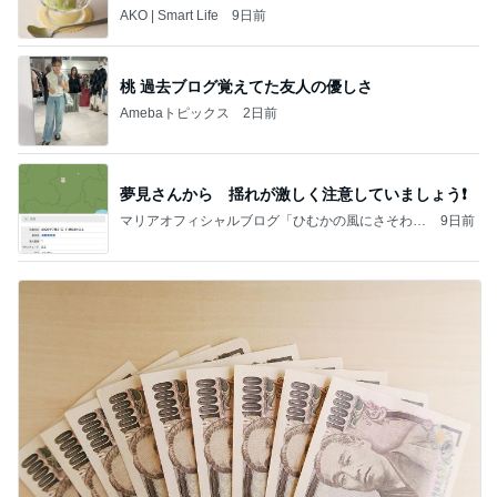
トレ
AKO | Smart Life
9日前
桃 過去ブログ覚えてた友人の優しさ
Amebaトピックス
2日前
夢見さんから 揺れが激しく注意していましょう❗️
マリアオフィシャルブログ「ひむかの風にさそわれ
9日前
て」Powered by Ameba