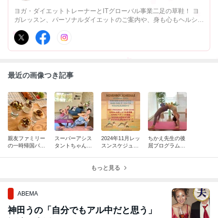
ヨガ・ダイエットトレーナーとITグローバル事業二足の草鞋！ ヨ
ガレッスン、パーソナルダイエットのご案内や、身も心もヘルシー
でハッピーでいるためのmy yoga lifeの更新していきます！
最近の画像つき記事
親友ファミリー
スーパーアシス
2024年11月レッ
ちかえ先生の後
の一時帰国パー
タントちゃんと
スンスケジュー
屈プログラムに
ティー
のシンクロシー
ル
挑む！
クエンス
もっと見る
ABEMA
神田うの「自分でもアル中だと思う」