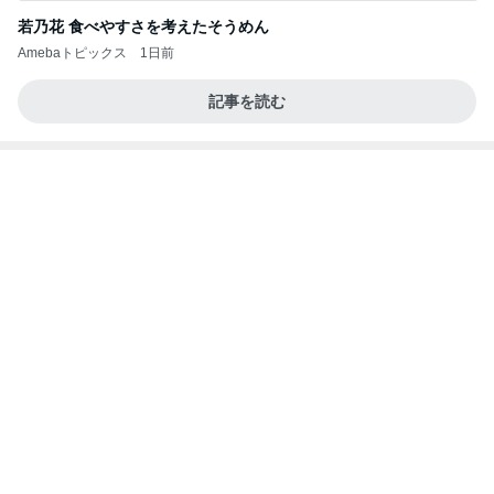
Amebaトピックス
2日前
当ブログの売り上げ件数、一部公開します…
世帯年収500万 ゆるゆる4人家族の節約ブログ 〜
2日前
ケチ旦那と金銭感覚マヒ嫁の日々〜
どっちが本当のマザコンか言った妻
Amebaトピックス
2日前
美味しいお茶とお菓子で。母とティータイム
小林礼奈オフィシャルブログ「小林礼奈のブーブー
9日前
ブログ」Powered by Ameba
広川 レタスのような幻のキャベツ
Amebaトピックス
2日前