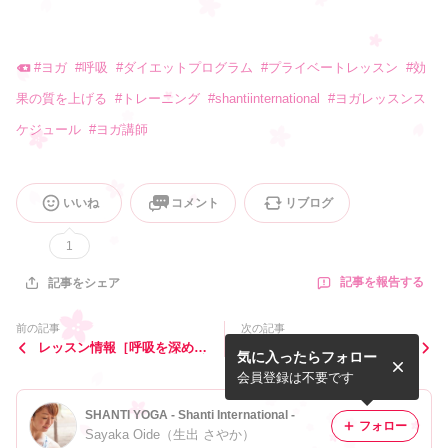
#
ヨガ
#
呼吸
#
ダイエットプログラム
#
プライベートレッスン
#
効
果の質を上げる
#
トレーニング
#
shantiinternational
#
ヨガレッスンス
ケジュール
#
ヨガ講師
いいね
コメント
リブログ
1
記事を報告する
記事をシェア
前の記事
次の記事
レッスン情報［呼吸を深める
.食欲がない時も（ある時
気に入ったらフォロー
リラックスヨガ］@自由が丘
も）美味しく飲めちゃうHE
RBALIFE F1プロテインシ
会員登録は不要です
ェ...
SHANTI YOGA - Shanti International -
フォロー
Sayaka Oide（生出 さやか）