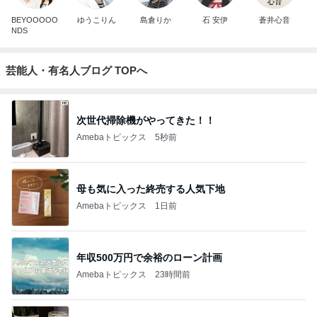
BEYOOOOO
ゆうこりん
島倉りか
石 安伊
蒼井心音
NDS
芸能人・有名人ブログ TOPへ
次世代掃除機がやってきた！！
Amebaトピックス
5秒前
母も気に入った終売する人気下地
Amebaトピックス
1日前
年収500万円で余裕のローン計画
Amebaトピックス
23時間前