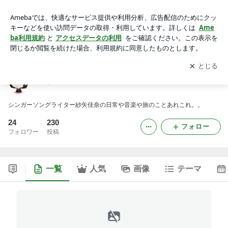
かなのブログ
アプリをダウンロードして
ブログの更新通知
を受け取りまし
開く
ょう。
かなのブログ
シンガーソングライター紗矢佳奈の日常や音楽や旅のことあれこれ。。
24
230
フォロー
フォロワー
投稿
一覧
人気
画像
テーマ