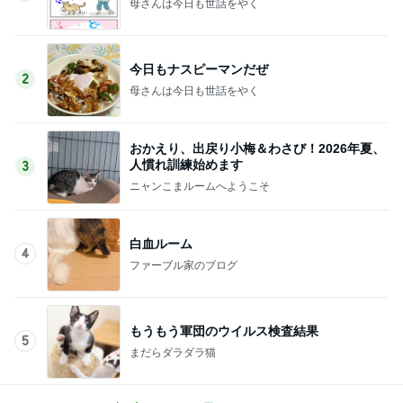
母さんは今日も世話をやく
今日もナスピーマンだぜ
2
母さんは今日も世話をやく
おかえり、出戻り小梅＆わさび！2026年夏、
人慣れ訓練始めます
3
ニャンこまルームへようこそ
白血ルーム
4
ファーブル家のブログ
もうもう軍団のウイルス検査結果
5
まだらダラダラ猫