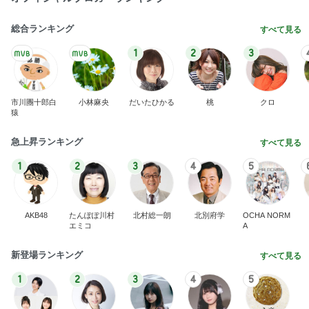
総合ランキング
すべて見る
1
2
3
市川團十郎白
小林麻央
だいたひかる
桃
クロ
猿
急上昇ランキング
すべて見る
1
2
3
4
5
AKB48
たんぽぽ川村
北村総一朗
北別府学
OCHA NORM
エミコ
A
新登場ランキング
すべて見る
1
2
3
4
5