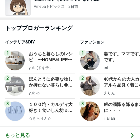
Amebaトピックス
2日前
トップブロガーランキング
インテリア&DIY
ファッション
1
1
おうちと暮らしのレシ
妻です。ママです
ピ 〜HOME&LIFE〜
です。
yuki (ドキ子）
eri.
2
2
ほんとうに必要な物し
40代からの大人
か持たない暮らし◆Ke
アルを品良く着こ
ep Life Simple◆〜イ
ファッションブロ
yukiko
えりん
ンテリアのきろく〜
3
3
１００均・カルディ大
銀の滴降る降るま
好き！食いしん坊☆き
に・・・
らりん☆のブログ
☆きらりん☆
illallan
もっと見る