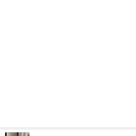
次世代掃除機がやってきた！！
Amebaトピックス
5秒前
ミニチュアで再現した小さな店内
Amebaトピックス
1日前
ブランドで違う指輪の色味とサイズ
Amebaトピックス
1日前
何ヶ月ぶりかの自主的な自宅学習
Amebaトピックス
1日前
だいた 涼しい時期に引越したい思い
Amebaトピックス
1日前