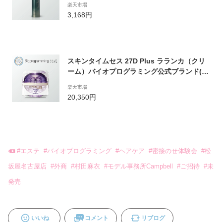
楽天市場
ュミエリーナ)
3,168円
スキンタイムセス 27D Plus ラランカ（クリ
ーム）バイオプログラミング公式ブランド(メ
ーカー:リュミエリーナ)
楽天市場
20,350円
#
エステ
#
バイオプログラミング
#
ヘアケア
#
密接のせ体験会
#
松
坂屋名古屋店
#
外商
#
村田麻衣
#
モデル事務所Campbell
#
ご招待
#
未
発売
いいね
コメント
リブログ