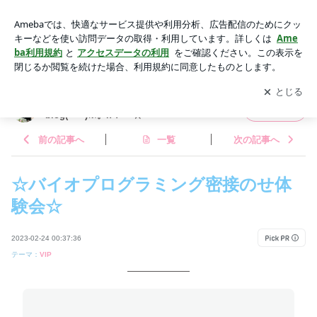
☆バイオプログラミング密接のせ体験会☆ | ☆村田麻衣☆mai
のエレガント☆verylucky☆blog( ^-^)※。.:*:・'°☆
アプリをダウンロードして
ブログの更新通知
を受け取りまし
開く
ょう。
☆村田麻衣☆maiのエレガント☆verylucky☆
フォロー
blog( ^-^)※。.:*:・'°☆
前の記事へ
一覧
次の記事へ
☆バイオプログラミング密接のせ体
験会☆
2023-02-24 00:37:36
テーマ：
VIP