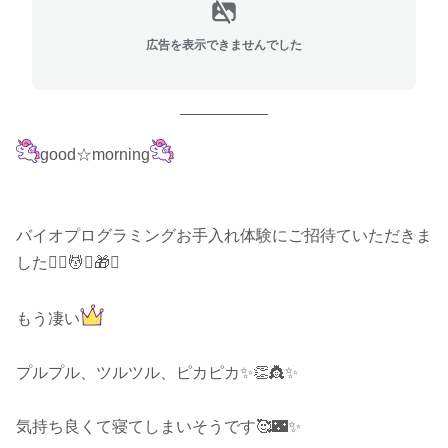
広告を表示できませんでした
good☆morning
バイオプログラミングお手入れ体験にご招待ていただきま
した💆‍♀️💆✨🎁✨
もう凄い
プルプル、ツルツル、ピカピカ✨👏👸✨
気持ち良くて寝てしまいそうです🥰🌃✨