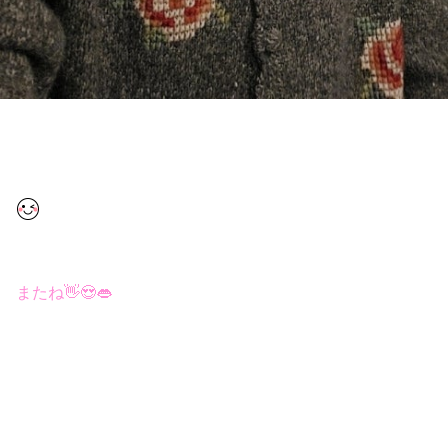
またね👋😍👄