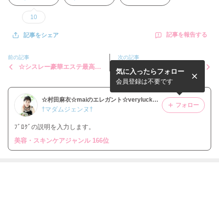
10
記事を報告する
記事をシェア
前の記事
次の記事
☆シスレー豪華エステ最高の
☆クラランス☆ネイルアート
気に入ったらフォロー
リラクゼーション☆
☆
会員登録は不要です
☆村田麻衣☆maiのエレガント☆verylucky☆blog( ^-^)※。.:*:・'°☆
フォロー
†マダムジェンヌ†
ﾌﾞﾛｸﾞの説明を入力します。
美容・スキンケアジャンル 166位