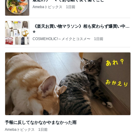
Amebaトピックス
1日前
《楽天お買い物マラソン》相も変わらず爆買い中…
⭐️
COSMEHOLIC!～メイクとコスメ〜
1日前
予報に反してなかなかやまなかった雨
Amebaトピックス
1日前