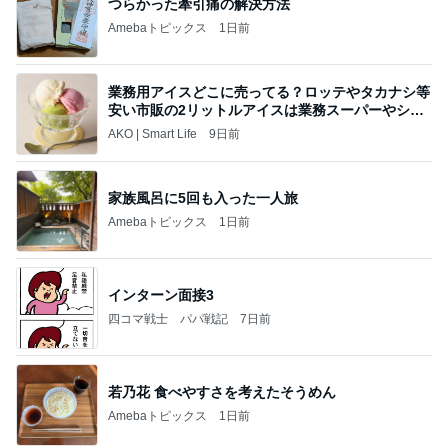
つらかった牽引痛の解決方法
Amebaトピックス
1日前
業務用アイスどこに売ってる？ロッテやタカナシ等
安い市販の2リットルアイスは業務スーパーやシャ
トレ
AKO | Smart Life
9日前
家族風呂に5回も入った一人旅
Amebaトピックス
1日前
インターン面接3
四コマ戦士 パパ戦記
7日前
若乃花 食べやすさを考えたそうめん
Amebaトピックス
1日前