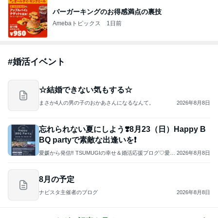
バーガーキングのお得感満点の裏技
Amebaトピックス
1日前
#
婚活イベント
☆結婚できない気もする☆
まさか4人の男の子のおかあさんになるなんて。
2026年8月8日
忘れられない夏にしよう❣️8月23（日）Happy B
BQ partyで素敵な出逢いを❗
愛媛から発信‼️ TSUMUGIの幸せ＆婚活応援ブログ♡愛媛
2026年8月8日
県のほのぼのあったかな結婚相談所❤️
8月の予定
ナビスタ主催者のブログ
2026年8月8日