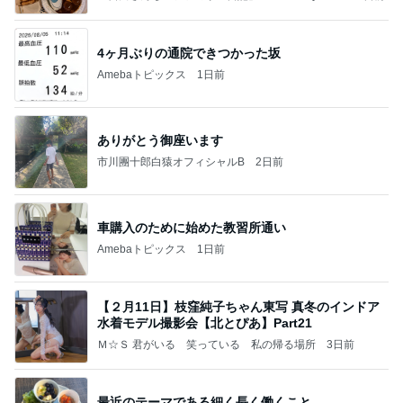
ba 吉田さんファミリーオフィシャルブログ
4ヶ月ぶりの通院できつかった坂
Amebaトピックス
1日前
ありがとう御座います
市川團十郎白猿オフィシャルB
2日前
車購入のために始めた教習所通い
Amebaトピックス
1日前
【２月11日】枝窪純子ちゃん東写 真冬のインドア
水着モデル撮影会【北とぴあ】Part21
Ｍ☆Ｓ 君がいる 笑っている 私の帰る場所
3日前
最近のテーマである細く長く働くこと