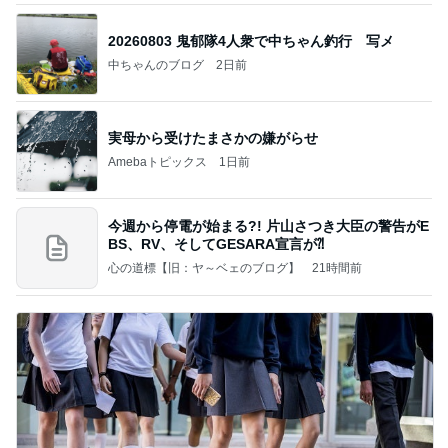
20260803 鬼郁隊4人衆で中ちゃん釣行 写メ
中ちゃんのブログ
2日前
実母から受けたまさかの嫌がらせ
Amebaトピックス
1日前
今週から停電が始まる?! 片山さつき大臣の警告がE
BS、RV、そしてGESARA宣言が⁈
心の道標【旧：ヤ～ベェのブログ】
21時間前