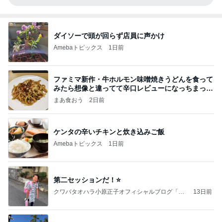
ダイソーで頭が回らず店員に声かけ
Amebaトピックス
1日前
ファミマ新作・牛ホルモン味噌焼きうどんを食って
みたら想像と違ってて辛口レビューになっちまった
話
まあ食おう
2日前
ケンタの辛いチキンと炊き込みご飯
Amebaトピックス
1日前
第二セッションだ！⭐️
クワバタオハラ小原正子オフィシャルブログ「女
13日前
前。」powered by Ameba