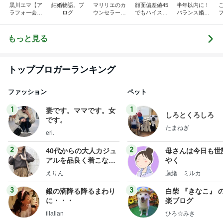
黒川エマ【ア
結婚物語。ブ
マリリエのカ
顔面偏差値45
半年以内に！
ラフォー会社
ログ
ウンセラーブ
でもハイスペ
バランス婚を
売却セカンド
ログ
婚できました
叶えるための
ライフ】
１００の方法
☆慶應卒の医
もっと見る
師妻が運営す
る結婚相談所
婚活ブログ
トップブロガーランキング
ファッション
ペット
1
1
妻です。ママです。女
しろとくろしろ
です。
たまねぎ
eri.
2
2
40代からの大人カジュ
母さんは今日も世
アルを品良く着こなす
やく
ファッションブログ
えりん
藤緒 ミルカ
3
3
銀の滴降る降るまわり
白柴 『きなこ』 
に・・・
楽ブログ
illallan
ひろ☆みき