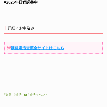
■2026年日程調整中
┃
詳細／お申込み
釧路婚活交流会サイトはこちら
#
釧路
#
婚活
#
婚活イベント