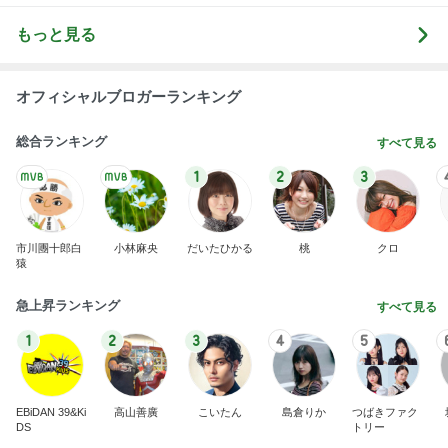
もっと見る
オフィシャルブロガーランキング
総合ランキング
すべて見る
1
2
3
市川團十郎白
小林麻央
だいたひかる
桃
クロ
猿
急上昇ランキング
すべて見る
1
2
3
4
5
EBiDAN 39&Ki
高山善廣
こいたん
島倉りか
つばきファク
DS
トリー