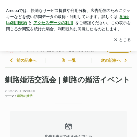
釧路婚活交流会 | 釧路の婚活イベント | 交流会主催者のブログ
【札幌･旭川･苫小牧･滝川･帯広･千歳･北見･釧路･函館·室蘭·岩
アプリをダウンロードして
ブログの更新通知
を受け取りまし
開く
見沢·小樽·江別◇婚活･恋活･友達作り】
ょう。
交流会主催者のブログ【札幌･旭川･苫小牧･滝
フォロー
川･帯広･千歳･北見･釧路･函館·室蘭·岩見沢·小
樽·江別◇婚活･恋活･友達作り】
前の記事へ
一覧
次の記事へ
釧路婚活交流会 | 釧路の婚活イベント
2025-12-31 15:04:00
テーマ：
釧路の婚活
広告を表示できませんでした