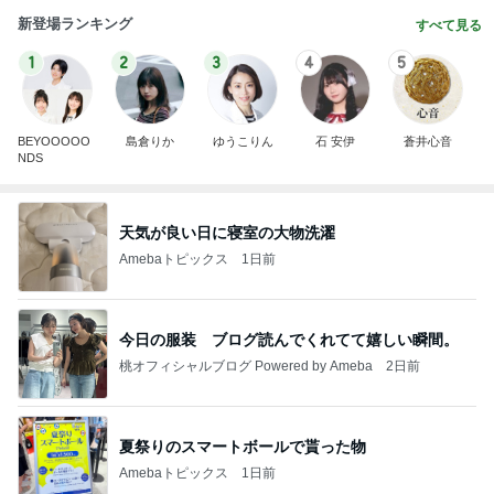
新登場ランキング
すべて見る
1
2
3
4
5
BEYOOOOO
島倉りか
ゆうこりん
石 安伊
蒼井心音
NDS
天気が良い日に寝室の大物洗濯
Amebaトピックス
1日前
今日の服装 ブログ読んでくれてて嬉しい瞬間。
桃オフィシャルブログ Powered by Ameba
2日前
夏祭りのスマートボールで貰った物
Amebaトピックス
1日前