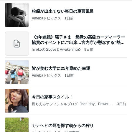
粉瘤が出来てない毎日の重曹風呂
Amebaトピックス
1日前
《3年連続》瑶子さま 懇意の高級カーディーラー
協賛のイベントにご出席…宮内庁が懸念する“熱心
すぎ
hirokoの✿Love＆Awakening✿
9日前
皆が羨む大学に25年勤めた幸運
Amebaトピックス
1日前
今日の家事スタイル！
堀ちえみオフィシャルブログ「hori-day」Powered
3日前
by Ameba
カナヘビの餌を探す朝からの狩り