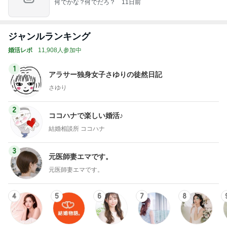
何でかな？何でだろ？
11日前
ジャンルランキング
婚活レポ
11,908人参加中
1
アラサー独身女子さゆりの徒然日記
さゆり
2
ココハナで楽しい婚活♪
結婚相談所 ココハナ
3
元医師妻エマです。
元医師妻エマです。
4
5
6
7
8