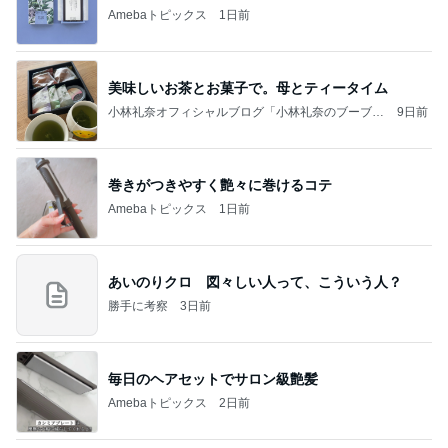
Amebaトピックス
1日前
美味しいお茶とお菓子で。母とティータイム
小林礼奈オフィシャルブログ「小林礼奈のブーブー
9日前
ブログ」Powered by Ameba
巻きがつきやすく艶々に巻けるコテ
Amebaトピックス
1日前
あいのりクロ 図々しい人って、こういう人？
勝手に考察
3日前
毎日のヘアセットでサロン級艶髪
Amebaトピックス
2日前