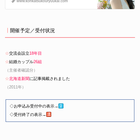
www.konkatsukouryuukai.com
┃
開催予定／受付状況
☆
交流会設立
18年目
☆
結婚カップル
26組
（主催者確認分）
☆
北海道新聞
に記事掲載されました
（2011年）
◇お申込み受付中の表示→
◇受付終了の表示→