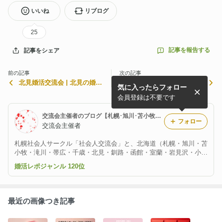
いいね
リブログ
25
記事を報告する
記事をシェア
前の記事
次の記事
北見婚活交流会 | 北見の婚活
帯広婚活交流会 | 帯広の婚活
気に入ったらフォロー
イベント
イベント
会員登録は不要です
交流会主催者のブログ【札幌･旭川･苫小牧･滝川･帯広･千歳･北見･釧路･函館·室蘭·岩見沢·小樽·江別◇婚活･恋活･友達作り】
フォロー
交流会主催者
札幌社会人サークル「社会人交流会」と、北海道（札幌・旭川・苫
小牧・滝川・帯広・千歳・北見・釧路・函館・室蘭・岩見沢・小
樽・江別）にて婚活交流会を主催しております。
婚活レポジャンル 120位
最近の画像つき記事