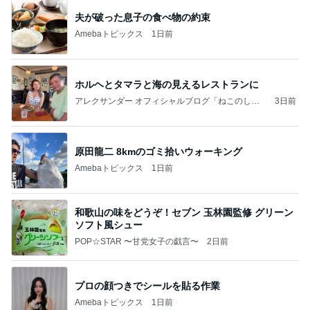
夫が破った息子の食べ物の約束
Amebaトピックス
1日前
ホルヘとタマラと海の見えるレストランに
アレクサンダー オフィシャルブログ「ねこのしっ
3日前
ぽ欲しいな」Powered by Ameba
原田龍二 8kmのゴミ拾いウォーキング
Amebaトピックス
1日前
和歌山の味をどうぞ！セブン 玉林園監修 グリーン
ソフト風シュー
POP☆STAR 〜甘党女子の戯言〜
2日前
プロの顔つきでシールを貼る作業
Amebaトピックス
1日前