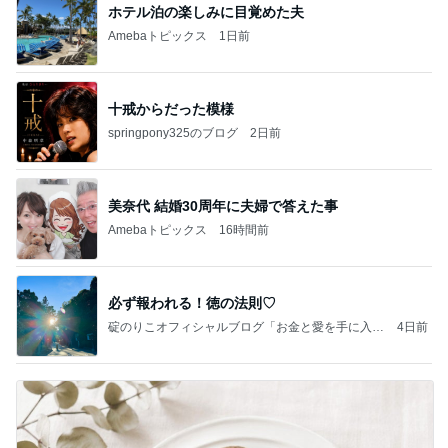
ホテル泊の楽しみに目覚めた夫
Amebaトピックス
1日前
十戒からだった模様
springpony325のブログ
2日前
美奈代 結婚30周年に夫婦で答えた事
Amebaトピックス
16時間前
必ず報われる！徳の法則♡
碇のりこオフィシャルブログ「お金と愛を手に入れ
4日前
る5つのリッチマインド」Powered by Ameba