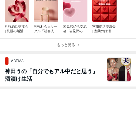
札幌婚活交流会
札幌社会人サー
岩見沢婚活交流
室蘭婚活交流会
| 札幌の婚活イ
クル「社会人交
会 | 岩見沢の婚
| 室蘭の婚活イ
ベント
流会」
活イベント
ベント
もっと見る
ABEMA
神田うの「自分でもアル中だと思う」
酒漬け生活