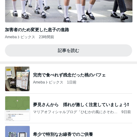
加害者のため変更した息子の進路
Amebaトピックス
23時間前
記事を読む
完売で食べれず残念だった桃のパフェ
Amebaトピックス
1日前
夢見さんから 揺れが激しく注意していましょう❗️
マリアオフィシャルブログ「ひむかの風にさそわれ
9日前
て」Powered by Ameba
希少で特別なお線香でのご供養