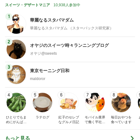
スイーツ・デザートマニア
10,938人参加中
1
華麗なるスタバマダム
華麗なるスタバマダム （スターバックス研究家）
2
オヤジのスイーツ時々ランニングブログ
オヤジ@sweets
3
東京モーニング日和
maldoror
4
5
6
7
8
ひとりでもま
ラテログ
紅子のセレブ
モバイル業界
毎日おやつを
めにがんばる
なグルメ日記
で働く平社員
食べています
ブログ
のブログ
もっと見る