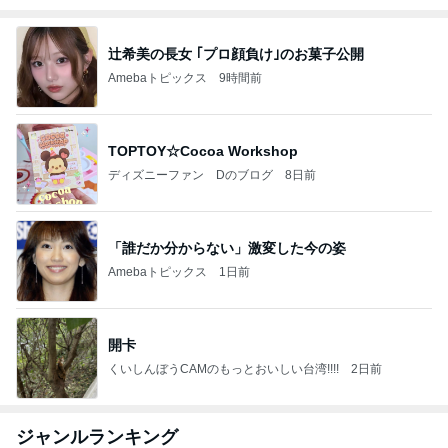
辻希美の長女 ｢プロ顔負け｣のお菓子公開
Amebaトピックス
9時間前
TOPTOY☆Cocoa Workshop
ディズニーファン Dのブログ
8日前
「誰だか分からない」激変した今の姿
Amebaトピックス
1日前
開卡
くいしんぼうCAMのもっとおいしい台湾!!!!
2日前
ジャンルランキング