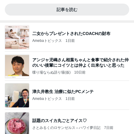
記事を読む
二女からプレゼントされたCOACHの財布
Amebaトピックス
1日前
アンジャ児嶋さん相葉ちゃんと食事で紹介された仲
のいい後輩にコイツとは仲よく出来ないと思った
喋り場ならぬ語り場(仮)
10日前
津久井教生 治療に似たPCメンテ
Amebaトピックス
1日前
話題のスイカ丸ごとアイス♡
さとみるくのロサンゼルス⇔ハワイ夢日記
7日前