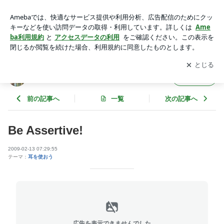
Be Assertive! | ☆☆Detroit Working Girl☆☆
アプリをダウンロードして
ブログの更新通知
を受け取りまし
開く
ょう。
☆☆Detroit Working Girl☆☆
フォロー
前の記事へ
一覧
次の記事へ
Be Assertive!
2009-02-13 07:29:55
テーマ：
耳を使おう
広告を表示できませんでした