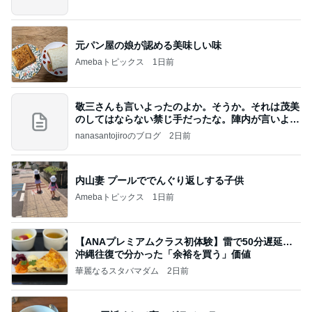
元パン屋の娘が認める美味しい味
Amebaトピックス
1日前
敬三さんも言いよったのよか。そうか。それは茂美
のしてはならない禁じ手だったな。陣内が言いよる
のよ
nanasantojiroのブログ
2日前
内山妻 プールででんぐり返しする子供
Amebaトピックス
1日前
【ANAプレミアムクラス初体験】雷で50分遅延…
沖縄往復で分かった「余裕を買う」価値
華麗なるスタバマダム
2日前