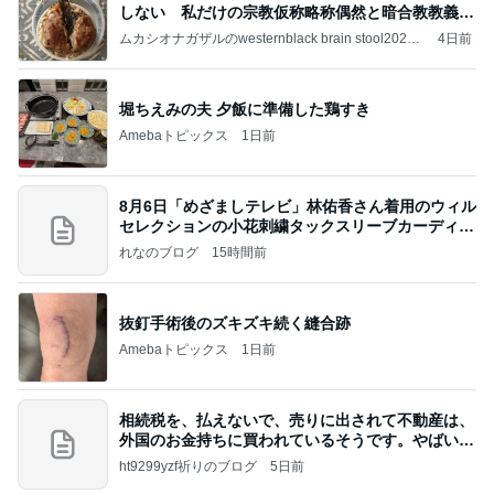
しない 私だけの宗教仮称略称偶然と暗合教教義候
補
ムカシオナガザルのwesternblack brain stool2024
4日前
年（令和6）11月25日以来減酒断煙再開ムカシオナ
ガザル
堀ちえみの夫 夕飯に準備した鶏すき
Amebaトピックス
1日前
8月6日「めざましテレビ」林佑香さん着用のウィル
セレクションの小花刺繍タックスリーブカーディガ
ン
れなのブログ
15時間前
抜釘手術後のズキズキ続く縫合跡
Amebaトピックス
1日前
相続税を、払えないで、売りに出されて不動産は、
外国のお金持ちに買われているそうです。やばいで
すよ
ht9299yzf祈りのブログ
5日前