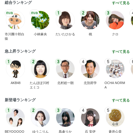
総合ランキング
すべて見る
1
2
3
市川團十郎白
小林麻央
だいたひかる
桃
クロ
猿
急上昇ランキング
すべて見る
1
2
3
4
5
AKB48
たんぽぽ川村
北村総一朗
北別府学
OCHA NORM
エミコ
A
新登場ランキング
すべて見る
1
2
3
4
5
BEYOOOOO
ゆうこりん
島倉りか
石 安伊
蒼井心音