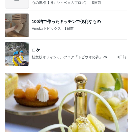
ー限
心の道標【旧：ヤ～ベェのブログ】
8日前
100均で作ったキッチンで便利なもの
Amebaトピックス
1日前
ロケ
桂文枝オフィシャルブログ「トビウオの夢」Pow
13日前
ered by Ameba