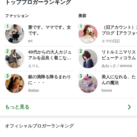
トップブロガーランキング
ファッション
美容
1
1
妻です。ママです。女
（旧アカウント）
です。
ブログ【アラフォ
社売却セカンドラ
eri.
エマの日記
フ】
2
2
40代からの大人カジュ
リトルミニマリス
アルを品良く着こなす
ビューティコラム 
ファッションブログ
little minimalist'
えりん
あねっさ／anessa
uty colum
3
3
銀の滴降る降るまわり
美人になれる、た
に・・・
んの魔法
illallan
hiromi
もっと見る
オフィシャルブロガーランキング