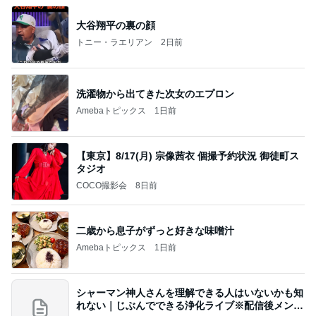
大谷翔平の裏の顔
トニー・ラエリアン
2日前
洗濯物から出てきた次女のエプロン
Amebaトピックス
1日前
【東京】8/17(月) 宗像茜衣 個撮予約状況 御徒町ス
タジオ
COCO撮影会
8日前
二歳から息子がずっと好きな味噌汁
Amebaトピックス
1日前
シャーマン神人さんを理解できる人はいないかも知
れない｜じぶんでできる浄化ライブ※配信後メンバ