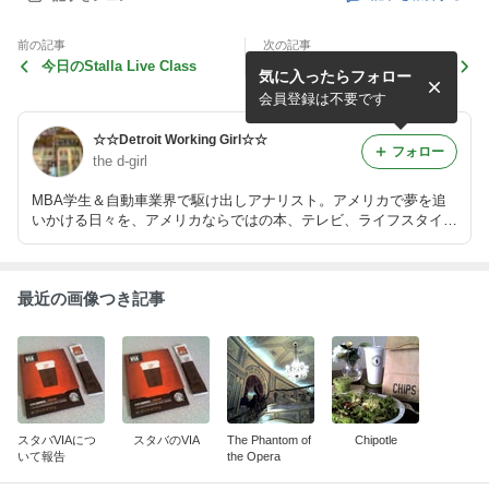
前の記事
次の記事
今日のStalla Live Class
今日のInternational Financ
気に入ったらフォロー
e
会員登録は不要です
☆☆Detroit Working Girl☆☆
フォロー
the d-girl
MBA学生＆自動車業界で駆け出しアナリスト。アメリカで夢を追
いかける日々を、アメリカならではの本、テレビ、ライフスタイ
ル、そして大好きな音楽の情報と共にお送りします。
最近の画像つき記事
スタバVIAにつ
スタバのVIA
The Phantom of
Chipotle
いて報告
the Opera