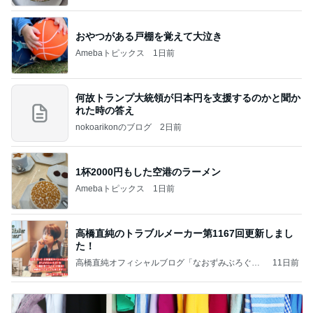
おやつがある戸棚を覚えて大泣き
Amebaトピックス
1日前
何故トランプ大統領が日本円を支援するのかと聞か
れた時の答え
nokoarikonのブログ
2日前
1杯2000円もした空港のラーメン
Amebaトピックス
1日前
高橋直純のトラブルメーカー第1167回更新しまし
た！
高橋直純オフィシャルブログ「なおずみぶろぐ」
11日前
Powered by Ameba