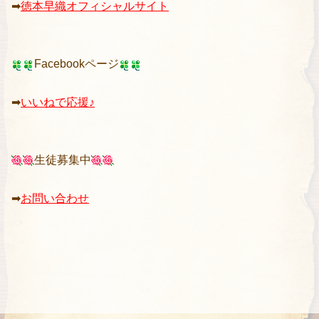
➡︎
徳本早織オフィシャルサイト
Facebookページ
➡︎
いいねで応援♪
生徒募集中
➡
お問い合わせ