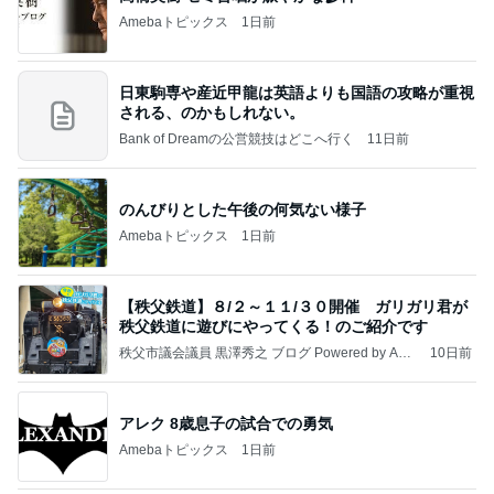
Amebaトピックス
1日前
日東駒専や産近甲龍は英語よりも国語の攻略が重視
される、のかもしれない。
Bank of Dreamの公営競技はどこへ行く
11日前
のんびりとした午後の何気ない様子
Amebaトピックス
1日前
【秩父鉄道】８/２～１１/３０開催 ガリガリ君が
秩父鉄道に遊びにやってくる！のご紹介です
秩父市議会議員 黒澤秀之 ブログ Powered by Ame
10日前
ba
アレク 8歳息子の試合での勇気
Amebaトピックス
1日前