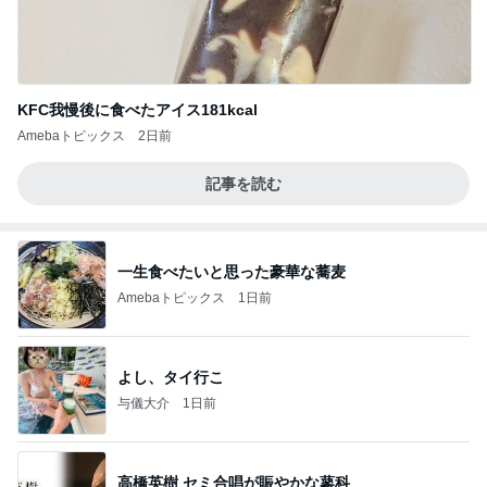
KFC我慢後に食べたアイス181kcal
Amebaトピックス
2日前
記事を読む
一生食べたいと思った豪華な蕎麦
Amebaトピックス
1日前
よし、タイ行こ
与儀大介
1日前
高橋英樹 セミ合唱が賑やかな蓼科