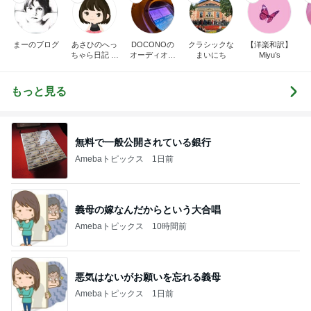
まーのブログ
あさひのへっ
DOCONOの
クラシックな
【洋楽和訳】
ちゃら日記 氷
オーディオ礼
まいにち
Miyu’s
川きよし＋KII
賛
NA．そしてと
きどき○○ちゃ
もっと見る
ん達(*^▽^)/★
*☆♪
無料で一般公開されている銀行
Amebaトピックス
1日前
義母の嫁なんだからという大合唱
Amebaトピックス
10時間前
悪気はないがお願いを忘れる義母
Amebaトピックス
1日前