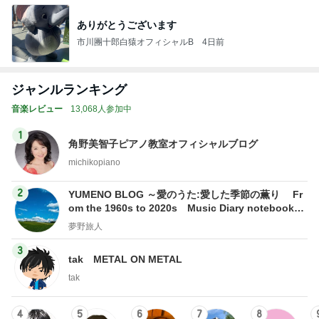
ありがとうございます
市川團十郎白猿オフィシャルB
4日前
ジャンルランキング
音楽レビュー
13,068人参加中
1
角野美智子ピアノ教室オフィシャルブログ
michikopiano
2
YUMENO BLOG ～愛のうた:愛した季節の薫り Fr
om the 1960s to 2020s Music Diary notebook～
夢野旅人
夢野旅人
3
tak METAL ON METAL
tak
4
5
6
7
8