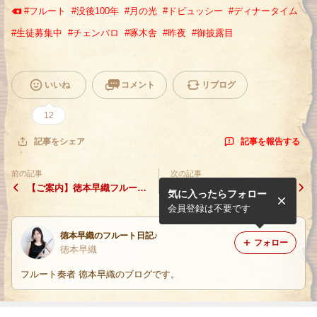
#
フルート
#
没後100年
#
月の光
#
ドビュッシー
#
ディナータイム
#
生徒募集中
#
チェンバロ
#
啄木舎
#
昨夜
#
御披露目
いいね
コメント
リブログ
12
記事を報告する
記事をシェア
前の記事
次の記事
【ご案内】徳本早織フルート
【ご報告】新春バロックコン
気に入ったらフォロー
リサイタル！！
サート♪ピンチヒッター
会員登録は不要です
徳本早織のフルート日記♪
フォロー
徳本早織
フルート奏者 徳本早織のブログです。