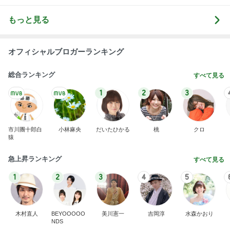
もっと見る
オフィシャルブロガーランキング
総合ランキング
すべて見る
1
2
3
市川團十郎白
小林麻央
だいたひかる
桃
クロ
猿
急上昇ランキング
すべて見る
1
2
3
4
5
木村直人
BEYOOOOO
美川憲一
吉岡淳
水森かおり
NDS