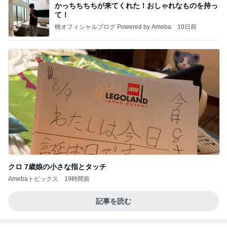
クロ 7歳娘の小さな指とタッチ
Amebaトピックス
19時間前
記事を読む
使い途を考える夏祭りくじの当たり
Amebaトピックス
1日前
【新記事】これができる女性を男は手放せない！究
極の恋愛テクニック
クノタチホオフィシャルブログ「恋学・性学研究
2日前
室」Powered by Ameba