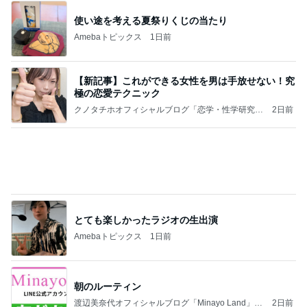
とても楽しかったラジオの生出演
Amebaトピックス
1日前
朝のルーティン
渡辺美奈代オフィシャルブログ「Minayo Land」P
2日前
owered by Ameba
天井の木が落ち着く心地良い寝室
Amebaトピックス
2日前
こんな時代が来るとは誰が予想できただろうか？
浮浪の走り者のブログ
2日前
おばあちゃんが換気扇を拭いた物
Amebaトピックス
1日前