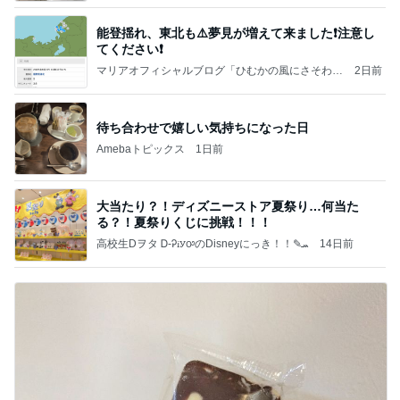
能登揺れ、東北も⚠️夢見が増えて来ました❗️注意し
てください❗️
マリアオフィシャルブログ「ひむかの風にさそわれ
2日前
て」Powered by Ameba
待ち合わせで嬉しい気持ちになった日
Amebaトピックス
1日前
大当たり？！ディズニーストア夏祭り…何当た
る？！夏祭りくじに挑戦！！！
高校生Dヲタ Ꭰ-ᎮꭵꭹꭴのDisneyにっき！！✎ܚ
14日前