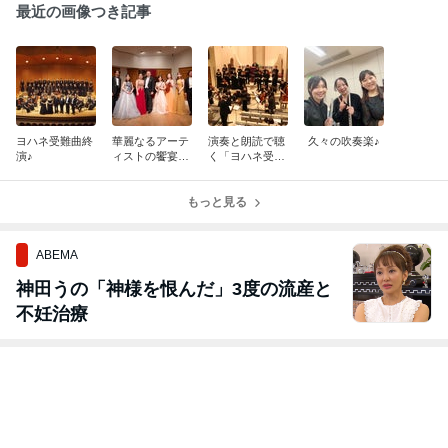
最近の画像つき記事
ヨハネ受難曲終
華麗なるアーテ
演奏と朗読で聴
久々の吹奏楽♪
演♪
ィストの饗宴Ⅵ
く「ヨハネ受難
終演♪
曲」終演♪
もっと見る
ABEMA
神田うの「神様を恨んだ」3度の流産と
不妊治療