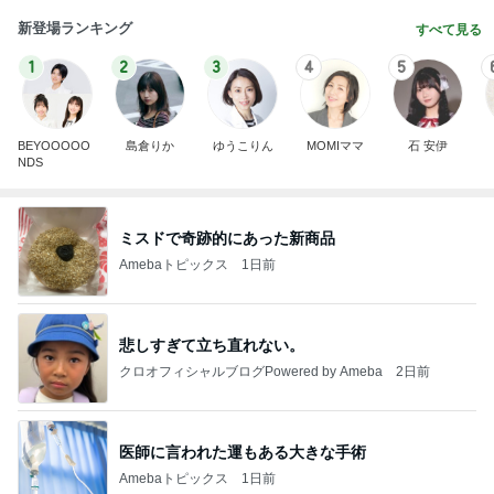
新登場ランキング
すべて見る
1
2
3
4
5
BEYOOOOO
島倉りか
ゆうこりん
MOMIママ
石 安伊
NDS
ミスドで奇跡的にあった新商品
Amebaトピックス
1日前
悲しすぎて立ち直れない。
クロオフィシャルブログPowered by Ameba
2日前
医師に言われた運もある大きな手術
Amebaトピックス
1日前