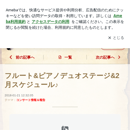
フルート&ピアノデュオステージ&2月スケジュール♪ | 徳本早
織のフルート日記♪
アプリをダウンロードして
ブログの更新通知
を受け取りまし
開く
ょう。
徳本早織のフルート日記♪
フォロー
前の記事へ
一覧
次の記事へ
フルート&ピアノデュオステージ&2
月スケジュール♪
2018-01-21 12:32:05
テーマ：
コンサート情報＆報告