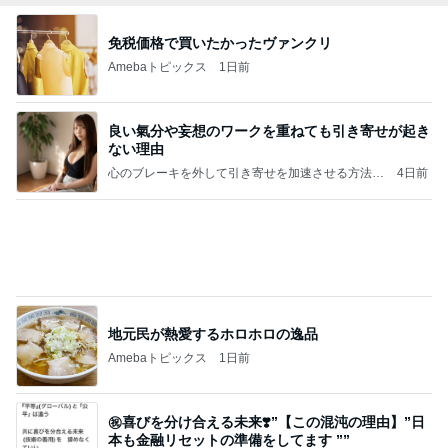
免税価格で買いたかったヴァンクリ
Amebaトピックス
1日前
良い氣分や妄想のワークを重ねても引き寄せが起き
ない理由
心のブレーキを外して引き寄せを加速させる方法：
4日前
引き寄せ研究所
地元民が熱愛するホロホロの逸品
Amebaトピックス
1日前
㊗️喜びを分け合える未来❣️”【この混沌の理由】”⽇
本も⾦融リセットの準備をしてます ””
あいすくりーむ『めるころ』
1時間前
森口博子 41個のドーナツに感激