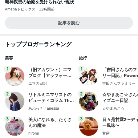
精神疾患の治療を受けられない現状
Amebaトピックス
12時間前
記事を読む
トップブロガーランキング
美容
旅行
1
1
（旧アカウント）エマ
「吉田さんちのフ
ブログ【アラフォー会
リー日記」Powere
社売却セカンドライ
y Ameba 吉田さ
エマの日記
吉田さんファミリー
フ】
ミリーオフィシャ
ログ
2
2
リトルミニマリストの
☆やまあこ☆さん
ビューティコラム The
ィズニー日記
little minimalist's bea
あねっさ／anessa
☆やまあこ☆
uty colum
3
3
美人になれる、たくさ
日々是甘露2〜デ
んの魔法
ー風味〜
hiromi
甘露