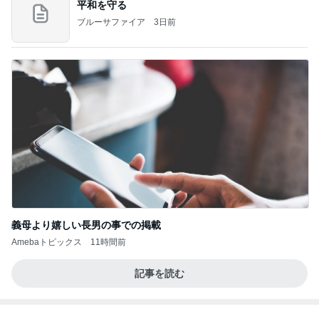
娘の抱っこ移動が楽になるバッグ
Amebaトピックス
1日前
ご冥福をお祈り申し上げます
松村和子オフィシャルブログ「明日元気にな～れ」
7日前
Powered by Ameba
AIの勉強で脳内がパンクした結果
Amebaトピックス
1日前
長岡の隠れ名物。明治時代からある和菓子屋のアイ
ス…！
小林礼奈オフィシャルブログ「小林礼奈のブーブ
14日前
ーブログ」Powered by Ameba