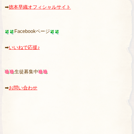
➡︎
徳本早織オフィシャルサイト
Facebookページ
➡︎
いいねで応援♪
生徒募集中
➡
お問い合わせ