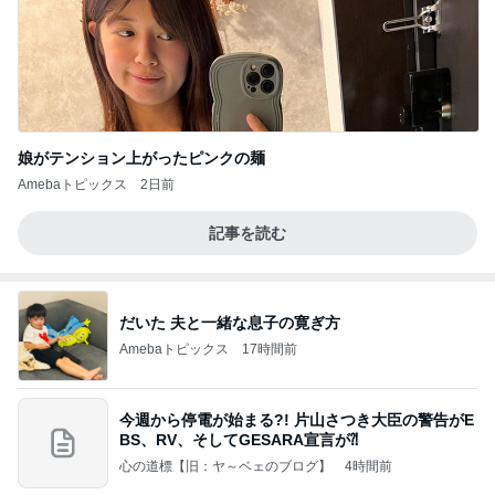
娘がテンション上がったピンクの麺
Amebaトピックス
2日前
記事を読む
だいた 夫と一緒な息子の寛ぎ方
Amebaトピックス
17時間前
今週から停電が始まる?! 片山さつき大臣の警告がE
BS、RV、そしてGESARA宣言が⁈
心の道標【旧：ヤ～ベェのブログ】
4時間前