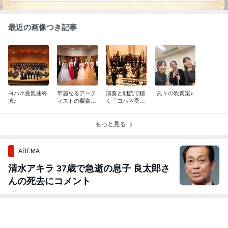
最近の画像つき記事
ヨハネ受難曲終
華麗なるアーテ
演奏と朗読で聴
久々の吹奏楽♪
演♪
ィストの饗宴Ⅵ
く「ヨハネ受難
終演♪
曲」終演♪
もっと見る
ABEMA
清水アキラ 37歳で急逝の息子 良太郎さ
んの死去にコメント