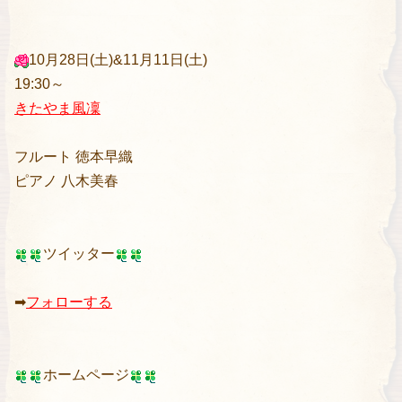
10月28日(土)&11月11日(土)
19:30～
きたやま風凜
フルート 徳本早織
ピアノ 八木美春
ツイッター
➡︎
フォローする
ホームページ