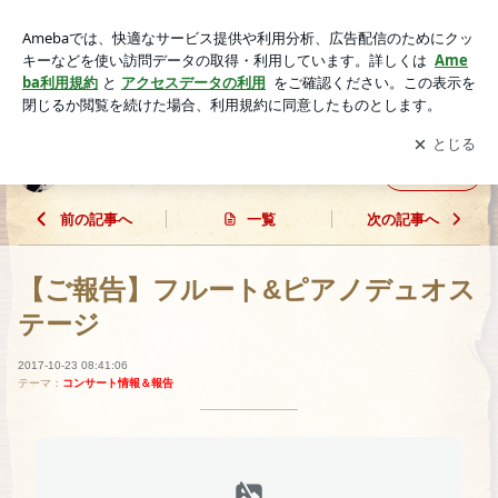
【ご報告】フルート&ピアノデュオステージ | 徳本早織のフル
ート日記♪
アプリをダウンロードして
ブログの更新通知
を受け取りまし
開く
ょう。
徳本早織のフルート日記♪
フォロー
前の記事へ
一覧
次の記事へ
【ご報告】フルート&ピアノデュオス
テージ
2017-10-23 08:41:06
テーマ：
コンサート情報＆報告