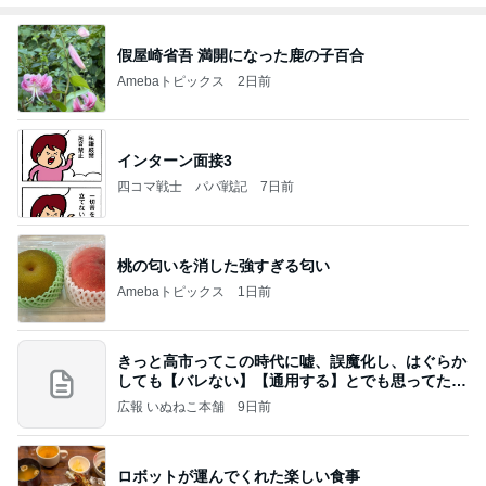
假屋崎省吾 満開になった鹿の子百合
Amebaトピックス
2日前
インターン面接3
四コマ戦士 パパ戦記
7日前
桃の匂いを消した強すぎる匂い
Amebaトピックス
1日前
きっと高市ってこの時代に嘘、誤魔化し、はぐらか
しても【バレない】【通用する】とでも思ってたん
だろ
広報 いぬねこ本舗
9日前
ロボットが運んでくれた楽しい食事