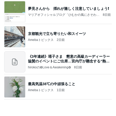
夢見さんから 揺れが激しく注意していましょう❗️
マリアオフィシャルブログ「ひむかの風にさそわれ
8日前
て」Powered by Ameba
京都観光で立ち寄りたい和スイーツ
Amebaトピックス
2日前
《3年連続》瑶子さま 懇意の高級カーディーラー
協賛のイベントにご出席…宮内庁が懸念する“熱心
すぎ
hirokoの✿Love＆Awakening✿
8日前
最高気温38℃の中頑張ること
Amebaトピックス
1日前