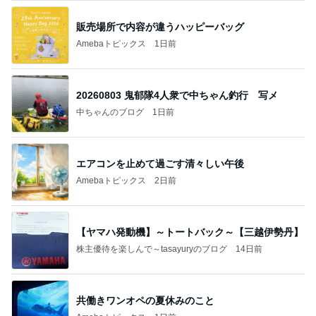
販売場所で内容が違うハッピーバッグ
Amebaトピックス
1日前
20260803 鬼郁隊4人衆で中ちゃん釣行 写メ
中ちゃんのブログ
1日前
エアコンを止めて過ごす清々しい午後
Amebaトピックス
2日前
【ヤマハ発動機】～トートバック～【三越伊勢丹】
株主優待を楽しんで～tasayuryのブログ
14日前
共働きワンオペの夏休みのこと