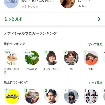
好き！食いしん坊☆き
に・・・
らりん☆のブログ
☆きらりん☆
illallan
もっと見る
オフィシャルブロガーランキング
総合ランキング
すべて見る
1
2
3
市川團十郎白
小林麻央
だいたひかる
桃
クロ
猿
急上昇ランキング
すべて見る
1
2
3
4
5