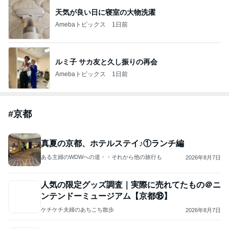
天気が良い日に寝室の大物洗濯
Amebaトピックス
1日前
ルミ子 サカ友と久し振りの再会
Amebaトピックス
1日前
#
京都
真夏の京都、ホテルステイ♪①ランチ編
ある主婦のWDWへの道・・それから他の旅行も
2026年8月7日
人気の限定グッズ調査｜実際に売れてたもの＠ニ
ンテンドーミュージアム【京都⑱】
ケチケチ夫婦のあちこち散歩
2026年8月7日