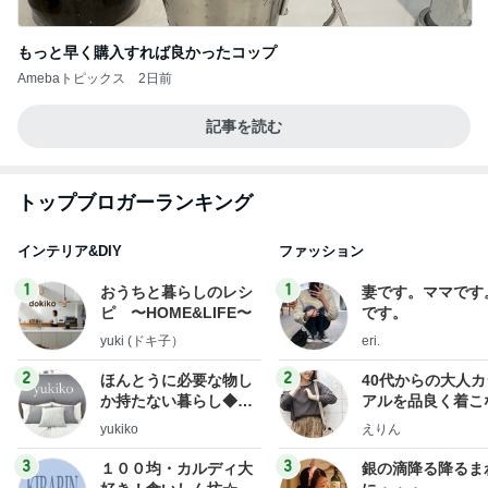
もっと早く購入すれば良かったコップ
Amebaトピックス
2日前
記事を読む
トップブロガーランキング
インテリア&DIY
ファッション
1
1
おうちと暮らしのレシ
妻です。ママです
ピ 〜HOME&LIFE〜
です。
yuki (ドキ子）
eri.
2
2
ほんとうに必要な物し
40代からの大人
か持たない暮らし◆Ke
アルを品良く着こ
ep Life Simple◆〜イ
ファッションブロ
yukiko
えりん
ンテリアのきろく〜
3
3
１００均・カルディ大
銀の滴降る降るま