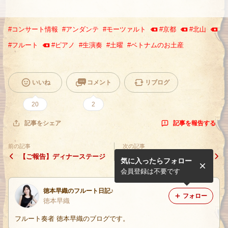
#
コンサート情報
#
アンダンテ
#
モーツァルト
#
京都
#
北山
#
フルート
#
ピアノ
#
生演奏
#
土曜
#
ベトナムのお土産
いいね
コメント
リブログ
20
2
記事を報告する
記事をシェア
前の記事
次の記事
【ご報告】ディナーステージ
フルートに対しての向き合い
気に入ったらフォロー
方が変わった！
会員登録は不要です
徳本早織のフルート日記♪
フォロー
徳本早織
フルート奏者 徳本早織のブログです。