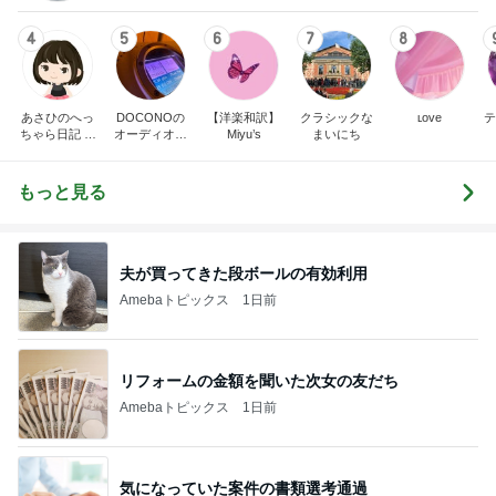
4
5
6
7
8
あさひのへっ
DOCONOの
【洋楽和訳】
クラシックな
ʟoᴠe
テ
ちゃら日記 氷
オーディオ礼
Miyu’s
まいにち
川きよし＋KII
賛
NA．そしてと
きどき○○ちゃ
もっと見る
ん達(*^▽^)/★
*☆♪
夫が買ってきた段ボールの有効利用
Amebaトピックス
1日前
リフォームの金額を聞いた次女の友だち
Amebaトピックス
1日前
気になっていた案件の書類選考通過