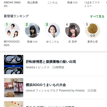
EBiDAN 39&Ki
高山善廣
こいたん
島倉りか
つばきファク
DS
トリー
新登場ランキング
すべて見る
1
2
3
4
5
BEYOOOOO
島倉りか
ゆうこりん
石 安伊
蒼井心音
NDS
肝転移憎悪と腹膜播種の疑い出現
Amebaトピックス
11時間前
横浜SOGOうまいもの大会
nanaオフィシャルブログ Powered by Ameba
11日前