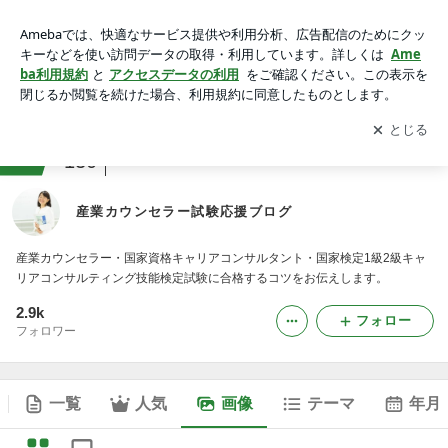
産業カウンセラー試験応援ブログの画像
アプリをダウンロードして
ブログの更新通知
を受け取りまし
開く
ょう。
ranking
試験・資格ジャンル
130
産業カウンセラー試験応援ブログ
産業カウンセラー・国家資格キャリアコンサルタント・国家検定1級2級キャ
リアコンサルティング技能検定試験に合格するコツをお伝えします。
2.9k
フォロー
フォロワー
一覧
人気
画像
テーマ
年月