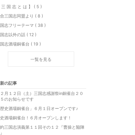
 三 国 志 と は 】 ( 5 )
合三国志同盟より ( 8 )
国志フリーテーマ ( 38 )
国志以外の話 ( 12 )
国志酒場銅雀台 ( 19 )
一覧を見る
新の記事
２月１２日（土）三国志感謝祭in銅雀台２０
５のお知らせです
歴史酒場銅雀台」６月１日オープンです♪
史酒場銅雀台！６月オープンします！
約三国志演義第１１回その１２『曹操と陥陣
』