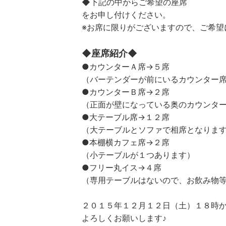
◆下記の中からご希望の座席
をお申し付けください。
※お席に限りがございますので、ご希望
◆座席紹介◆
●カウンターＡ席→５席
（バーテンダーが前にいるカウンター
●カウンターＢ席→２席
（正面が壁になっている奥のカウンタ
●大テーブル席→１２席
（大テーブルとソファで相席となりま
●本棚横カフェ席→２席
（小テーブルが１つあります）
●フリー丸イス→４席
（専用テーブルはないので、お飲み物
２０１５年１２月１２日（土）１８時か
よろしくお願いします♪