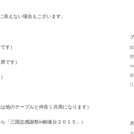
に添えない場合もございます。
ブ
席です）
総
歴
ー席です）
m
坂
す）
江
等は他のテーブルと仲良く共用になります）
ら「三国志感謝祭in銅雀台２０１５」♪
月
2