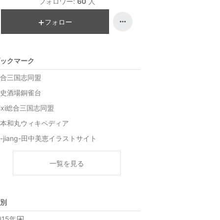
フォロワー:
60
人
フォロー
ックマーク
合三国志同盟
史酒場銅雀台
ixi総合三国志同盟
本和丸ウィキペディア
-jiang-田中美恵イラストサイト
一覧を見る
別
015
年