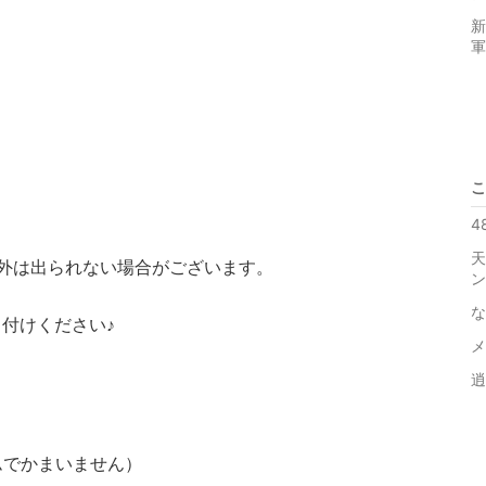
新
軍
こ
4
天
外は出られない場合がございます。
ン
な
付けください♪
メ
逍
ムでかまいません）