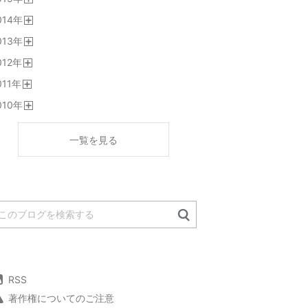
開
014
年
く
開
013
年
く
開
012
年
く
開
011
年
く
開
010
年
く
開
く
一覧を見る
RSS
著作権についてのご注意