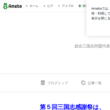
堀ちえみ 胴が長い
ホーム
ピグ
アメブロ
【三国志感謝祭公式ブログ】
総合三国志同盟代表
ブログトップ
記事一覧
第５
回三国志感謝祭は、