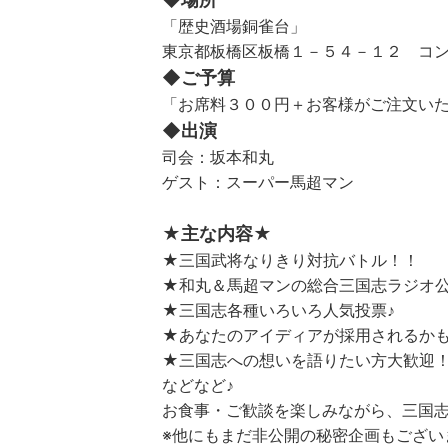
「歴史酒場銅雀台」
東京都板橋区板橋１－５４－１２ コ
◆ご予算
「お席料３００円＋お客様がご注文い
◆出演
司会：坂本和丸
ゲスト：スーパー馬超マン
★主な内容★
★三国武将なりきり対抗バトル！！
★和丸＆馬超マンの総合三国志ラジオ公
★三国志各種いろいろ人気投票♪
★あなたのアイディアが採用されるか
★三国志への想いを語りたい方大歓迎
などなど♪
お食事・ご歓談を楽しみながら、三国志
※他にもまだ非公開の秘密企画もござい