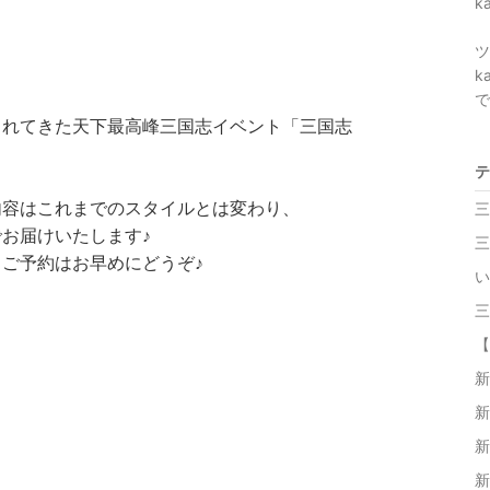
k
ツ
k
で
されてきた天下最高峰三国志イベント「三国志
テ
内容はこれまでのスタイルとは変わり、
三
お届けいたします♪
三
ご予約はお早めにどうぞ♪
い
三
【
新
新
新
新