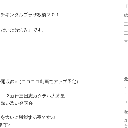
【
ンチネンタルプラザ板橋２０１
総
三
ただいた分のみ」です。
三
三
最
開収録♪（ニコニコ動画でアップ予定）
１
１
も！？新作三国志カクテル大募集！
！熱い想い発表会！
「
歴
を大いに堪能する夜です♪♪
新
ます♪
営