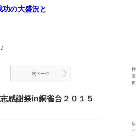
成功の大盛況と
♪
性
次ページ
誕
血
志感謝祭in銅雀台２０１５
坂
イ