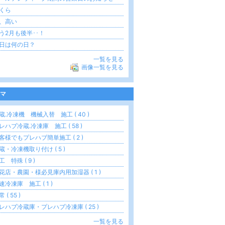
くら
、高い
う2月も後半･･！
日は何の日？
一覧を見る
画像一覧を見る
マ
蔵.冷凍機 機械入替 施工 ( 40 )
レハブ冷蔵.冷凍庫 施工 ( 58 )
客様でもプレハブ簡単施工 ( 2 )
蔵・冷凍機取り付け ( 5 )
工 特殊 ( 9 )
花店・農園・様必見庫内用加湿器 ( 1 )
速冷凍庫 施工 ( 1 )
 ( 55 )
レハブ冷蔵庫・プレハブ冷凍庫 ( 25 )
一覧を見る