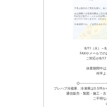
8/11（火）
FAXやメールで
ご対応が8/
休業期間中は
何卒よ
◇-------------------
プレハブ冷蔵庫、冷凍庫は0.5坪
通信販売・製図・施工・古
ご不明な