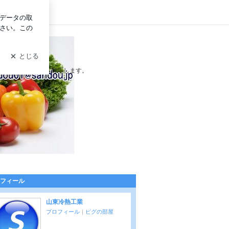
イン
沿った自由設計にも対応します。
フィール
山東冷熱工業
プロフィール
｜
ピグの部屋