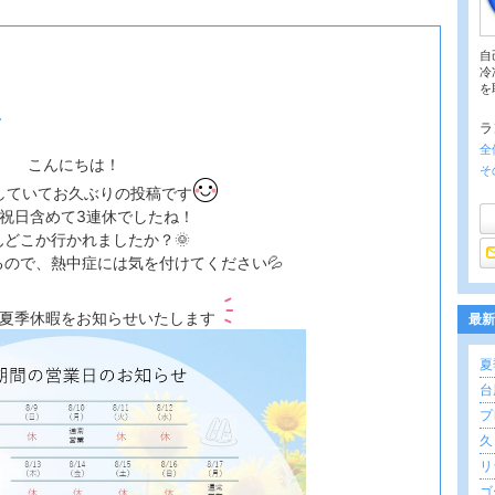
自
冷
を
ラ
全
こんにちは！
そ
していてお久ぶりの投稿です
祝日含めて3連休でしたね！
んどこか行かれましたか？🌞
ので、熱中症には気を付けてください💦
夏季休暇をお知らせいたします
最新
夏
台
プ
久
リ
ゴ