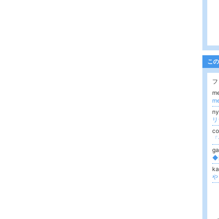
この
フ
m
m
n
リ
c
g
ka
や