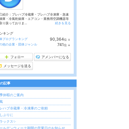
己紹介：プレハブ冷蔵庫・プレハブ冷凍庫・急速
凍庫・冷風乾燥庫・エアコン・業務用空調機器等
取り扱っておりま...
続きを見る
ンキング
90,364
体ブログランキング
位
↓
ラ
741
の他の企業・団体ジャンル
位
↓
ン
ラ
キ
ン
ン
キ
フォロー
アメンバーになる
グ
ン
下
グ
メッセージを送る
降
下
降
の記事
季休暇のご案内
風
レハブ冷蔵庫・冷凍庫のご依頼
しぶりに
ラックス✨
ールデンウィーク期間の営業日のお知らせ