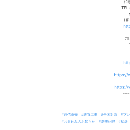
和
TEL
HP
htt
埼
htt
https://
https://
----
#通信販売
#設置工事
#全国対応
#プ
#お盆休みのお知らせ
#夏季休暇
#猛暑