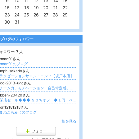
9
10
11
12
13
14
15
16
17
18
19
20
21
22
23
24
25
26
27
28
29
30
31
ブログのフォロワー
ォロワー:
7
人
eman01さん
eman01のブログ
ymph-sakadoさん
ラクゼーションサロン・ニンフ【坂戸本店】
oco-2013-ugcさん
「チーム力、モチベーション、自己肯定感」をUPさせるパステル画
abbeh-20420さん
◆閉店セール◆◆◆ ９０％オフ ◆１円 ペルシャ絨毯◆
ori12181218さん
まねこもみじのブログ
一覧を見る
フォロー