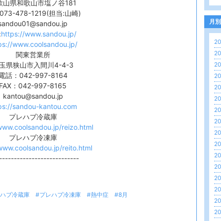
歌山県和歌山市塩ノ谷181
:073-478-1219(担当:山崎)
月別
sandou01@sandou.jp
:
https://www.sandou.jp/
20
ps://www.coolsandou.jp/
20
関東営業所
玉県狭山市入間川4-4-3
20
電話：042-997-8164
20
FAX：042-997-8165
20
kantou@sandou.jp
20
ps://sandou-kantou.com
20
プレハブ冷蔵庫
20
www.coolsandou.jp/reizo.html
20
プレハブ冷凍庫
20
www.coolsandou.jp/reito.html
20
---------------------------
20
20
20
レハブ冷蔵庫
#プレハブ冷凍庫
#熱中症
#8月
20
20