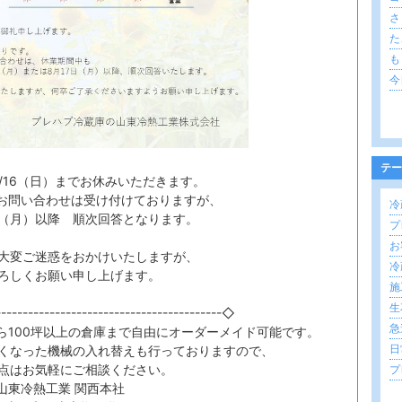
さ
た
も
今
テー
～8/16（日）までお休みいただきます。
のお問い合わせは受け付けておりますが、
冷
17（月）以降 順次回答となります。
プ
お
大変ご迷惑をおかけいたしますが、
冷
ろしくお願い申し上げます。
施
生
-----------------------------------------◇
急
から100坪以上の倉庫まで自由にオーダーメイド可能です。
日常
くなった機械の入れ替えも行っておりますので、
点はお気軽にご相談ください。
プ
山東冷熱工業 関西本社