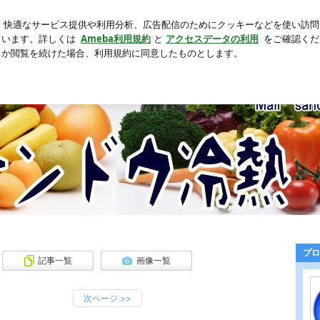
への違和感
芸能人ブログ
人気ブログ
新規登録
ログ
ハブ冷凍庫｜山東冷熱工業のブログ
安く を目指して販売しております。 １００坪を超える商品や、お客様の希望に
プロ
記事一覧
画像一覧
次ページ
>>