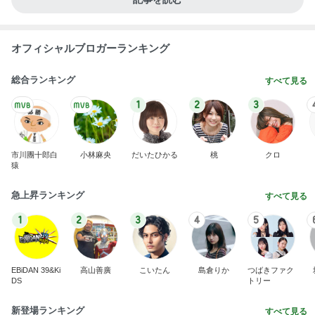
オフィシャルブロガーランキング
総合ランキング
すべて見る
1
2
3
市川團十郎白
小林麻央
だいたひかる
桃
クロ
猿
急上昇ランキング
すべて見る
1
2
3
4
5
EBiDAN 39&Ki
高山善廣
こいたん
島倉りか
つばきファク
DS
トリー
新登場ランキング
すべて見る