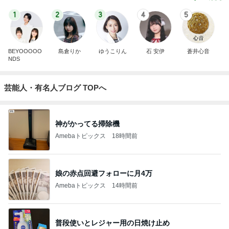
1
2
3
4
5
BEYOOOOO
島倉りか
ゆうこりん
石 安伊
蒼井心音
NDS
芸能人・有名人ブログ TOPへ
神がかってる掃除機
Amebaトピックス
18時間前
娘の赤点回避フォローに月4万
Amebaトピックス
14時間前
普段使いとレジャー用の日焼け止め