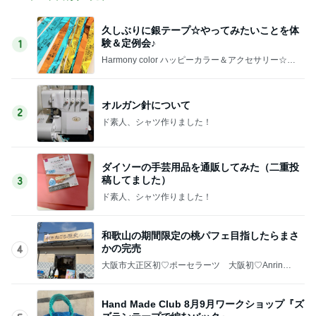
久しぶりに銀テープ☆やってみたいことを体
験＆定例会♪
1
Harmony color ハッピーカラー＆アクセサリー☆毎
日が楽しくなる〜笑顔溢れるハッピーハンドメイ
ド〜横浜 都筑港北ニュータウン♪
オルガン針について
2
ド素人、シャツ作りました！
ダイソーの手芸用品を通販してみた（二重投
稿してました）
3
ド素人、シャツ作りました！
和歌山の期間限定の桃パフェ目指したらまさ
かの完売
4
大阪市大正区初♡ポーセラーツ 大阪初♡AnrinA
認定 Ribon Ribon(紹介制サロン）
Hand Made Club 8月9月ワークショップ『ズ