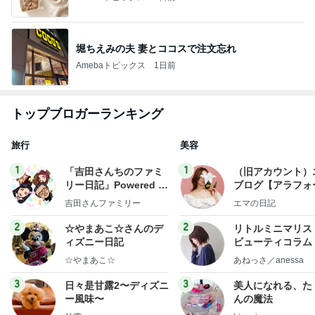
堀ちえみの夫 妻とココスで注文忘れ
Amebaトピックス
1日前
トップブロガーランキング
旅行
美容
1
1
「吉田さんちのファミ
（旧アカウント）
リー日記」Powered b
ブログ【アラフォ
y Ameba 吉田さんファ
社売却セカンドラ
吉田さんファミリー
エマの日記
ミリーオフィシャルブ
フ】
ログ
2
2
☆やまあこ☆さんのデ
リトルミニマリス
ィズニー日記
ビューティコラム 
little minimalist'
☆やまあこ☆
あねっさ／anessa
uty colum
3
3
日々是甘露2〜ディズニ
美人になれる、た
ー風味〜
んの魔法