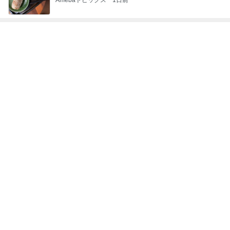
次世代掃除機がやってきた！！
Amebaトピックス
18時間前
高橋真麻 久しぶりのリベラで感激
Amebaトピックス
1日前
首肩の負担に気づかされた授乳服
Amebaトピックス
2日前