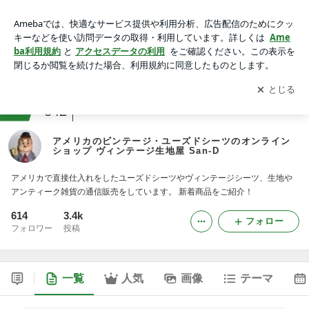
アメリカのビンテージ・ユーズドシーツのオンラインショップ
ヴィンテージ生地屋 San-D
アプリをダウンロードして
ブログの更新通知
を受け取りまし
開く
ょう。
ranking
ハンドメイド雑貨・手芸ジャンル
842
アメリカのビンテージ・ユーズドシーツのオンライン
ショップ ヴィンテージ生地屋 San-D
アメリカで直接仕入れをしたユーズドシーツやヴィンテージシーツ、生地や
アンティーク雑貨の通信販売をしています。 新着商品をご紹介！
614
3.4k
フォロー
フォロワー
投稿
一覧
人気
画像
テーマ