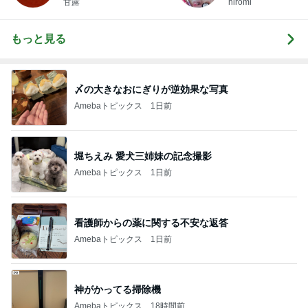
甘露
hiromi
もっと見る
〆の大きなおにぎりが逆効果な写真
Amebaトピックス
1日前
堀ちえみ 愛犬三姉妹の記念撮影
Amebaトピックス
1日前
看護師からの薬に関する不安な返答
Amebaトピックス
1日前
神がかってる掃除機
Amebaトピックス
18時間前