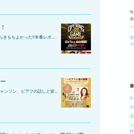
性
血
！
ゼビオアリーナ リハーサルからきもちよかった‼️本番レポはまたあとで～仙台89es 開幕戦 君が代無事におわりましたー！ほっ#仙台89ers #ゼビオアリーナ#貝山幸子
全
ヨ
ー
最
港区高輪図書館 90分パリ、シャンソン、ピアフの話しと皆さんでちょこっとフランス語で愛の讃歌を歌いました！真剣に聞いてくださる参加者の方、企画、準備、ありがとうございました、高輪図書館の皆様。楽しい午後でした！ありがとうございました #貝山幸子#SACHIKOKAIYAMA#港区高輪図書館#piaf
お
ゼ
高
コ
段