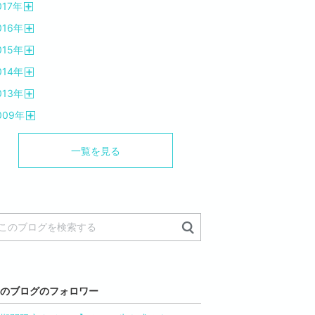
017
年
く
開
016
年
く
開
015
年
く
開
014
年
く
開
013
年
く
開
009
年
く
開
く
一覧を見る
のブログのフォロワー