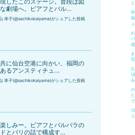
現したこのステージ。普段は図
と
な劇場へ。ピアフとバル...
幸
福
山 幸子(@sachikokaiyama)がシェアした投稿
ュ.
お
バ
成
き
写
共に仙台空港に向かい、福岡の
久
るアンスティチュ...
(
み.
山 幸子(@sachikokaiyama)がシェアした投稿
の
た
で.
1
ス
楽しみー。ピアフとバルバラの
とパリの話で構成す...