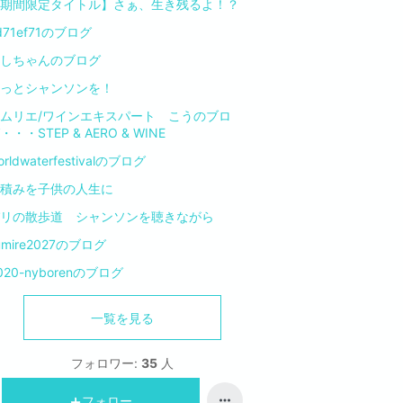
期間限定タイトル】さぁ、生き残るよ！？
d71ef71のブログ
しちゃんのブログ
っとシャンソンを！
ムリエ/ワインエキスパート こうのブロ
・・・STEP & AERO & WINE
orldwaterfestivalのブログ
積みを子供の人生に
リの散歩道 シャンソンを聴きながら
umire2027のブログ
020-nyborenのブログ
一覧を見る
フォロワー:
35
人
フォロー