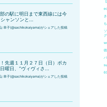
【
e
部の駅に明日まで東西線には今
き
シャンソンと...
も
山 幸子(@sachikokaiyama)がシェアした投稿
ソ
グ
w
徳
パ
！先週１１月２７日（日）ポカ
s
曜日、”ヴィヴィさ...
6
山 幸子(@sachikokaiyama)がシェアした投稿