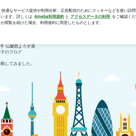
った一泊旅行
芸能人ブログ
人気ブログ
新規登録
ロ
子の仏蘭西的ジャイアン日記
手 仏蘭西よろず屋
幸子のブログ
移動してみました。