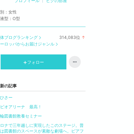
プロフィール
ピグの部屋
別：
女性
液型：
O型
体ブログランキング
314,083
位
↑
ラ
ーロッパからお届けジャンル
ン
キ
ン
フォロー
グ
上
昇
新の記事
ひさー
ビオアリーナ 最高！
輪図書館教養セミナー
ロナで三年越しに実現したこのステージ。普
は図書館のスペースが素敵な劇場へ。ピアフ