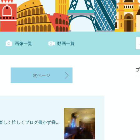
画像一覧
動画一覧
プ
次ページ
おひさーアメブロ何だか毎日 楽しく忙しくブログ書かず😅インスタに出すほどじゃない小さなトピックスたくさんあるから日記代わりにおとなの休日倶楽部 の 魔法のチケット11月28日からと12月3日からナイスタイミングにおとなの休日パス年末で閉館学士会館に滑り込みセーフ中華を食べに行きたかった素敵な空間レトロなステンドグラスもっとたくさん通いたかった🎵カフェも素敵残ってたケーキはオペラだけ幸せな午後