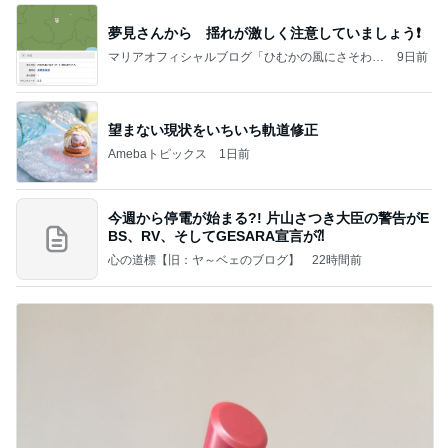
夢見さんから 揺れが激しく注意していましょう❗️
マリアオフィシャルブログ「ひむかの風にさそわれ
9日前
て」Powered by Ameba
望まない現状をいちいち軌道修正
Amebaトピックス
1日前
今週から停電が始まる?! 片山さつき大臣の警告がE
BS、RV、そしてGESARA宣言が⁈
心の道標【旧：ヤ～ベェのブログ】
22時間前