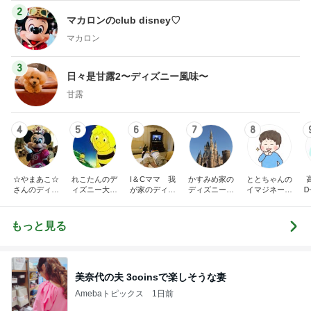
2
マカロンのclub disney♡
マカロン
3
日々是甘露2〜ディズニー風味〜
甘露
4
5
6
7
8
☆やまあこ☆
れこたんのデ
I＆Cママ 我
かすみめ家の
ととちゃんの
さんのディズ
ィズニー大好
が家のディズ
ディズニー大
イマジネーシ
Ꭰ
ニー日記
き♡孫4人
ニー♡ブログ
好き遠方組的
ョンタイム
ディズニー生
活
もっと見る
美奈代の夫 3coinsで楽しそうな妻
Amebaトピックス
1日前