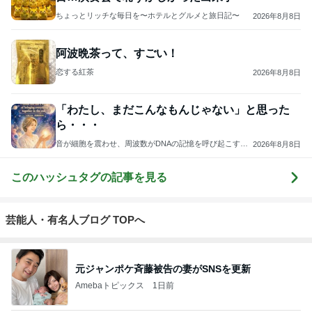
ちょっとリッチな毎日を〜ホテルとグルメと旅日記〜
2026年8月8日
阿波晩茶って、すごい！
恋する紅茶
2026年8月8日
「わたし、まだこんなもんじゃない」と思った
ら・・・
音が細胞を震わせ、周波数がDNAの記憶を呼び起こす──
2026年8月8日
そのとき、細胞の奥に宿る“本来の私”が静かに目覚め、未
来がそっと動き出す
このハッシュタグの記事を見る
芸能人・有名人ブログ TOPへ
元ジャンポケ斉藤被告の妻がSNSを更新
Amebaトピックス
1日前