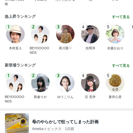
猿
急上昇ランキング
すべて見る
1
2
3
4
5
木村直人
BEYOOOOO
美川憲一
吉岡淳
水森かおり
NDS
新登場ランキング
すべて見る
1
2
3
4
5
BEYOOOOO
島倉りか
ゆうこりん
石 安伊
蒼井心音
NDS
母のやらかしで狂ってしまった計画
Amebaトピックス
1日前