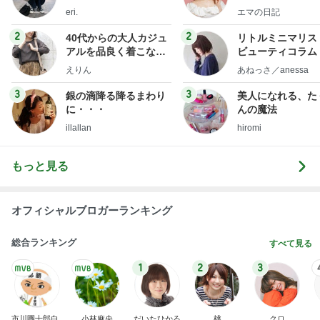
社売却セカンドラ
eri.
エマの日記
フ】
2
2
40代からの大人カジュ
リトルミニマリス
アルを品良く着こなす
ビューティコラム 
ファッションブログ
little minimalist'
えりん
あねっさ／anessa
uty colum
3
3
銀の滴降る降るまわり
美人になれる、た
に・・・
んの魔法
illallan
hiromi
もっと見る
オフィシャルブロガーランキング
総合ランキング
すべて見る
1
2
3
市川團十郎白
小林麻央
だいたひかる
桃
クロ