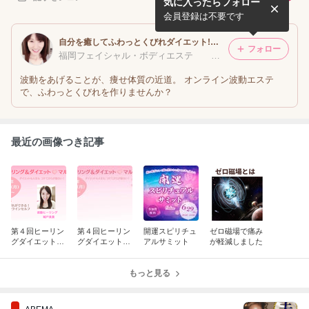
気に入ったらフォロー
会員登録は不要です
自分を癒してふわっとくびれダイエット!オンライン波動エステ!
フォロー
福岡フェイシャル・ボディエステ 城戸美貴
波動をあげることが、痩せ体質の近道。 オンライン波動エステ
で、ふわっとくびれを作りませんか？
最近の画像つき記事
第４回ヒーリン
第４回ヒーリン
開運スピリチュ
ゼロ磁場で痛み
グダイエットマ
グダイエットマ
アルサミット
が軽減しました
ルシェ
ルシェ
もっと見る