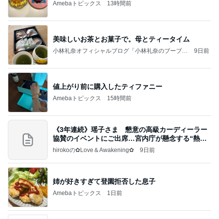
Amebaトピックス
13時間前
美味しいお茶とお菓子で。母とティータイム
小林礼奈オフィシャルブログ「小林礼奈のブーブー
9日前
ブログ」Powered by Ameba
値上がり前に購入したティファニー
Amebaトピックス
15時間前
《3年連続》瑶子さま 懇意の高級カーディーラー
協賛のイベントにご出席…宮内庁が懸念する“熱心
すぎ
hirokoの✿Love＆Awakening✿
9日前
姉が好きすぎて登園拒否した息子
Amebaトピックス
1日前