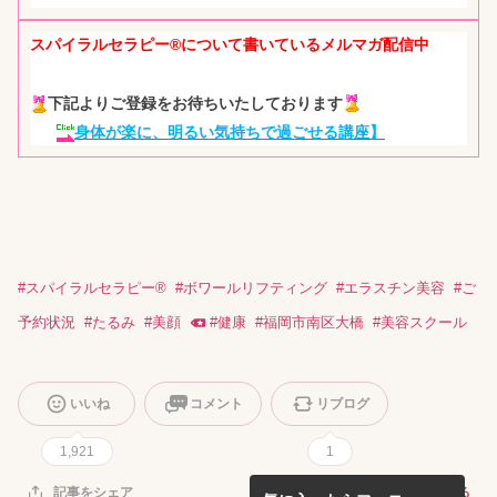
スパイラルセラピー®について書いているメルマガ配信中
下記よりご登録をお待ちいたしております
身体が楽に、明るい気持ちで過ごせる講座】
#
スパイラルセラピー®
#
ボワールリフティング
#
エラスチン美容
#
ご
予約状況
#
たるみ
#
美顔
#
健康
#
福岡市南区大橋
#
美容スクール
いいね
コメント
リブログ
1,921
1
記事を報告する
記事をシェア