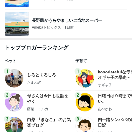
長野民がうらやましいご当地スーパー
Amebaトピックス
1日前
トップブロガーランキング
ペット
子育て
1
1
kosodatefulな毎
しろとくろしろ
オギャ子の暴走～
たまねぎ
オギャ子
2
2
母さんは今日も世話を
日曜日は９時まで
やく
い。
藤緒 ミルカ
あべかわ
3
3
白柴 『きなこ』 のお気
四十路シンパパの
楽ブログ
日記