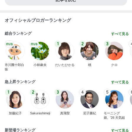
オフィシャルブロガーランキング
総合ランキング
すべて見る
1
2
3
市川團十郎白
小林麻央
だいたひかる
桃
クロ
猿
急上昇ランキング
すべて見る
1
2
3
4
5
加藤紀子
Sakurashimeji
真飛聖
尼子勝紀
モーニング
娘。'26 天気組
新登場ランキング
すべて見る