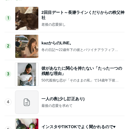
2回目デート～長瀞ラインくだりからの秩父神
社
1
老後の恋愛探し
kazからのLINE。
2
冬の日記〜22歳年下の彼とバツイチアラフィフ
の、徒然なるままに〜
彼があなたに関心を持たない「たった一つの
残酷な理由」
3
50代孤独な恋が「そのままの私」で14歳年下彼か
ら溺愛へ❤️至福の愛されコーチＲＩＥ
一人の夜(少し訂正あり)
4
最後の恋愛を求めて
インスタやTIKTOKでよく聞かれるので♥