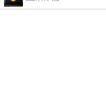
次世代掃除機がやってきた！！
Amebaトピックス
13時間前
はま寿司で食べたかった桃のパフェ
Amebaトピックス
2日前
呑み込みが止まろうとする怖さ
Amebaトピックス
1日前