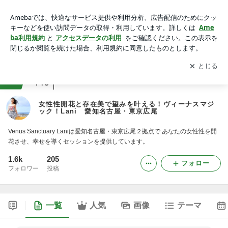
女性性開花と存在美で望みを叶える！ヴィーナスマジック！L
ani 愛知名古屋・東京広尾
アプリをダウンロードして
ブログの更新通知
を受け取りまし
開く
ょう。
ranking
恋愛・恋活ジャンル
440
女性性開花と存在美で望みを叶える！ヴィーナスマジ
ック！Lani 愛知名古屋・東京広尾
Venus Sanctuary Laniは愛知名古屋・東京広尾２拠点で あなたの女性性を開
花させ、幸せを導くセッションを提供しています。
1.6k
205
フォロー
フォロワー
投稿
一覧
人気
画像
テーマ