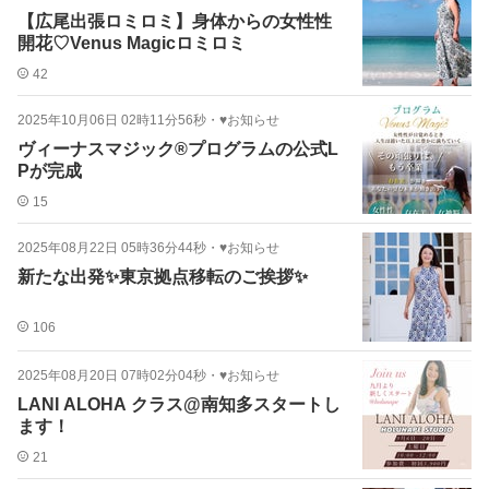
【広尾出張ロミロミ】身体からの女性性
開花♡Venus Magicロミロミ
42
2025年10月06日 02時11分56秒
・
♥お知らせ
ヴィーナスマジック®プログラムの公式L
Pが完成
15
2025年08月22日 05時36分44秒
・
♥お知らせ
新たな出発✨東京拠点移転のご挨拶✨
106
2025年08月20日 07時02分04秒
・
♥お知らせ
LANI ALOHA クラス@南知多スタートし
ます！
21