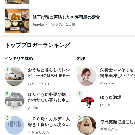
値下げ後に再訪したお寿司屋の定食
Amebaトピックス
1日前
トップブロガーランキング
インテリア&DIY
料理
1
1
おうちと暮らしのレシ
栄養士ママそっち
ピ 〜HOME&LIFE〜
簡単美味しいサイ
献立
yuki (ドキ子）
そっち～
2
2
ほんとうに必要な物し
ゆうき酒場
か持たない暮らし◆Ke
ゆうき
ep Life Simple◆〜イ
yukiko
ンテリアのきろく〜
3
3
１００均・カルディ大
毎日笑顔で過ごし
好き！食いしん坊☆き
モモ母さん
らりん☆のブログ
☆きらりん☆