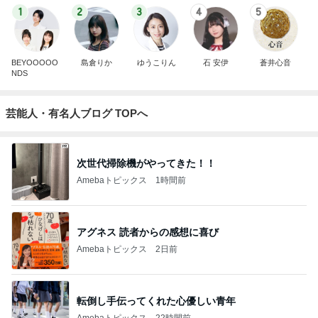
1
2
3
4
5
BEYOOOOO
島倉りか
ゆうこりん
石 安伊
蒼井心音
NDS
芸能人・有名人ブログ TOPへ
次世代掃除機がやってきた！！
Amebaトピックス
1時間前
アグネス 読者からの感想に喜び
Amebaトピックス
2日前
転倒し手伝ってくれた心優しい青年
Amebaトピックス
22時間前