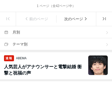
1
ページ（全
42
ページ中）
前のページ
次のページ
月別
テーマ別
速報
ABEMA
人気芸人がアナウンサーと電撃結婚 衝
撃と祝福の声