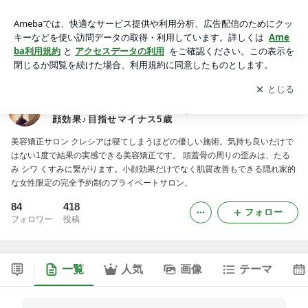
新潟 上越市 小顔矯正専門の美容矯正サロン【CLESIA】歪み
を取り顔のたるみ ほうれい線のしわ解消で小顔効果♪目指せマ
アプリをダウンロードして
ブログの更新通知
を受け取りまし
開く
イナス5歳
ょう。
新潟 上越市 小顔矯正専門の美容矯正サロン【CLESI
A】歪みを取り顔のたるみ ほうれい線のしわ解消で小
顔効果♪目指せマイナス5歳
美容矯正サロン クレシアは寝てしまうほどの優しい施術。気持ち良いだけで
はない1度で結果の実感できる美容矯正です。 頭蓋骨の周りの歪みは、たる
み シワ くすみに繋がります。小顔効果だけでなく肌質改善もできる隠れ家的
な女性限定の完全予約制のプライベートサロン。
84
418
フォロー
フォロワー
投稿
一覧
人気
画像
テーマ