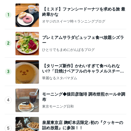
【ミスド】ファンシードーナツを求める旅 最
終章かな
1
オヤジのスイーツ時々ランニングブログ
プレミアムサラダビュッフェ食べ放題シズラ
ー
2
ひとりでもまめにがんばるブログ
【タリーズ新作】かわいすぎて食べられな
い!?「日焼けベアフルのキャラメルスチーム
3
ケーキ」を実食
華麗なるスタバマダム
モーニング◆猿田彦珈琲 調布焙煎ホール＠調
布
4
東京モーニング日和
泉屋東京店 麹町本店限定♪初の『クッキーの
詰め放題』に参加！！
5