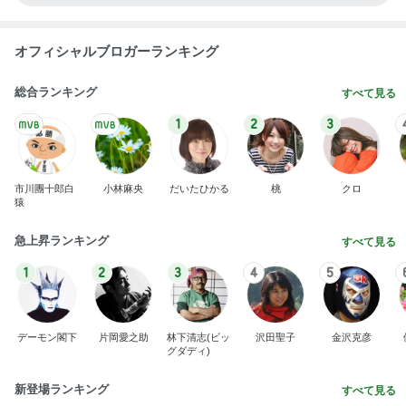
オフィシャルブロガーランキング
総合ランキング
すべて見る
1
2
3
市川團十郎白
小林麻央
だいたひかる
桃
クロ
猿
急上昇ランキング
すべて見る
1
2
3
4
5
デーモン閣下
片岡愛之助
林下清志(ビッ
沢田聖子
金沢克彦
グダディ)
新登場ランキング
すべて見る