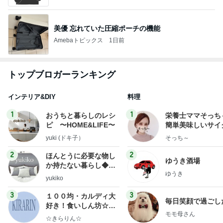
美優 忘れていた圧縮ポーチの機能
Amebaトピックス
1日前
トップブロガーランキング
インテリア&DIY
料理
1
1
おうちと暮らしのレシ
栄養士ママそっち
ピ 〜HOME&LIFE〜
簡単美味しいサイ
献立
yuki (ドキ子）
そっち～
2
2
ほんとうに必要な物し
ゆうき酒場
か持たない暮らし◆Ke
ゆうき
ep Life Simple◆〜イ
yukiko
ンテリアのきろく〜
3
3
１００均・カルディ大
毎日笑顔で過ごし
好き！食いしん坊☆き
モモ母さん
らりん☆のブログ
☆きらりん☆