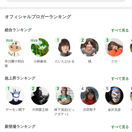
オフィシャルブロガーランキング
総合ランキング
すべて見る
1
2
3
市川團十郎白
小林麻央
だいたひかる
桃
クロ
猿
急上昇ランキング
すべて見る
1
2
3
4
5
デーモン閣下
片岡愛之助
林下清志(ビッ
沢田聖子
金沢克彦
グダディ)
新登場ランキング
すべて見る