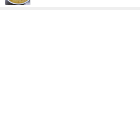
神がかってる掃除機
Amebaトピックス
16時間前
アツアツで楽しすぎたライブコーナー
Amebaトピックス
17時間前
孫の期待と違ったガシャポンの新作
Amebaトピックス
1日前