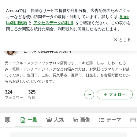
豊田市の隠れ家サロン【エステ.LaMaRiA】グリーンピールで
美肌再生☆原田
アプリをダウンロードして
ブログの更新通知
を受け取りまし
開く
ょう。
豊田市の隠れ家サロン【エステ.LaMaRiA】グリーン
ピールで美肌再生☆原田
元トータルエステティックサロン店長です。ニキビ跡・しみ・しわ・たる
み・乾燥・アンチエイジイングなどお悩みの方は、お気軽にラマリアへお越
しください。豊田市、三好、長久手市、瀬戸市、日進市、名古屋方面などか
らもお越しいただいています。
324
325
フォロー
フォロワー
投稿
一覧
人気
画像
テーマ