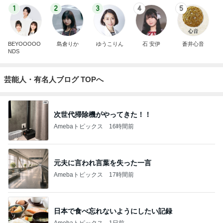
1
2
3
4
5
BEYOOOOO
島倉りか
ゆうこりん
石 安伊
蒼井心音
NDS
芸能人・有名人ブログ TOPへ
次世代掃除機がやってきた！！
Amebaトピックス
16時間前
元夫に言われ言葉を失った一言
Amebaトピックス
17時間前
日本で食べ忘れないようにしたい記録
Amebaトピックス
1日前