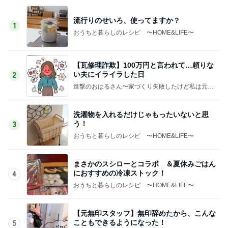
流行りのせいろ、使ってますか？
1
おうちと暮らしのレシピ 〜HOME&LIFE〜
【瓦修理詐欺】100万円と言われて…頼りな
い夫にイライラした日
2
進撃のおはるさん〜家づくり失敗したけど私は元気
です〜
洗濯物を入れるだけじゃもったいないと思
う！
3
おうちと暮らしのレシピ 〜HOME&LIFE〜
まさかのスシローとコラボ ＆夏休みごはん
におすすめの冷凍ストック！
4
おうちと暮らしのレシピ 〜HOME&LIFE〜
【元無印スタッフ】無印辞めたから、こんな
こともできるようになった！
5