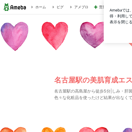
営業終了を控えたバ
ホーム
ピグ
アメブロ
名古屋駅の美肌育成エステ|salon-de-risaki@リサキ
名古屋駅の美肌育成エステ|s
名古屋駅の高島屋から徒歩5分|しみ・肝斑・く
色々な化粧品を使ったけど結果が出なく