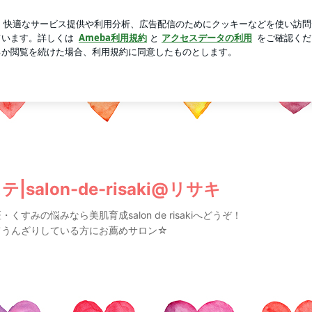
リ島の我が家
芸能人ブログ
人気ブログ
新規登録
ロ
alon-de-risaki@リサキ
すみの悩みなら美肌育成salon de risakiへどうぞ！
てうんざりしている方にお薦めサロン☆