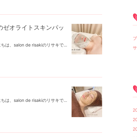
のゼオライトスキンパッ
ブ
シミしわ肌改善salon de risakiこんにちは、salon de risakiのリサキです♡温かいですね。先日の研修でしっかり身につけた技術を早速アウトプット♡ドクターピュールボーテのゼオライトスキンマスクでしっかり化粧水、美容液をお肌に浸透させます。お客様のお肌の透明感が増しました✨✨手鏡で確認しながら🪞お客様も『わーっ、すごい』帰りには『白くなったー』と2人で大はしゃぎして楽しんでおりました✨綺麗になるお手伝いって本当に楽しいこんなお仕事をさせて頂けることに感謝です💓11、12月の年内キャンペーンドクターピュールボーテシリーズ①美肌菌育成フェイシャル5500円お肌の透明感がトーンアップ⤴️お肌の汚れをしっかり落として、くすみ解消、新しいお肌再生のベースを作りをしていきます。肌本来のバリア機能を高め、強い肌へと導きます美肌菌育成パック→角質拭き取り→美白パック→デコルテマッサージ（首肩付）→整肌②美白×陶器肌ゼオライト水素パック＆デコルテマッサージ ¥11000→¥8800期間限定キャンペーン 先着5名＜水素&50種類のミネラルを閉じ込め美白へ＞老化の原因となる活性酸素を除去/毛穴ザラつき・黒ずみ/赤み・ニキビケア/シワ&たるみ改善クレンジング→洗顔→ゼオライト水素マスク→デコルテバーティカルマッサージ(肩、首、背中ほぐし)→整肌年内は予約枠も限られております🙏気になる方はお早めにお問い合わせください✴︎予約の際は名前、電話番号、ご希望日時第3希望、希望メニュー名をお知らせください。ホットペパーでは対応できない時間も調整できるときもありますので、LINEがスムーズです✨𖧷 salon de risaki 𖧷⁡完全個室、完全予約制⁡営業時間 10:00〜18:00⁡【お支払い方法】✳︎都度払い可能✳︎お客様に合わせたプランも考えます⁡✽現金支払い可✽カード支払い可(1万円以上)✽paypay使用可能になりました✽振込み(カウンセリング後に商品購入の方)⁡𖠿住所 名古屋市西区名駅２丁目34-17 セントラル名古屋912(目の前にルーセントタワーがあり、道挟んだ向えのビルに入っております)𖠋最寄り駅名古屋駅 高島屋から徒歩5分⁡✎公式LINE @995lvqeg(LINEより@マークつけて検索してください)⁡𓆐HP http://www.salon-de-risaki.com👗お1人専用サロンですので、他のお客様と重なることのないようにご予約お取りしております。悩みが深い方でも安心して、お話できます
サ
シミしわ肌改善salon de risakiこんにちは、salon de risakiのリサキです♡いいお天気でサラッといていて気持ちいいですね👢やっとブーツをだして、秋を楽しんでおります♡先日のハーブピーリングのお客様✨大人のニキビが気になるということで、ハーブピーリング5回コースをスタートされました⭐︎お化粧をしているときにはあまり分かりませんでしたが、触ると中に隠れているニキビがありました。ハーブの力で古い角質を取り除きながら、お肌活性も期待できます❗️サロンで使用しているハーブは①痛くない②ダウンタイムがない③施術後に即メイクもできるだから安心ですね♡5回目以降、1回毎の施術の効果がよりでやすくなります✨𖧷 salon de risaki 𖧷⁡完全個室、完全予約制⁡営業時間 10:00〜18:00⁡【お支払い方法】✳︎都度払い可能✳︎お客様に合わせたプランも考えます⁡✽現金支払い可✽カード支払い可(1万円以上)✽paypay使用可能になりました✽振込み(カウンセリング後に商品購入の方)⁡𖠿住所 名古屋市西区名駅２丁目34-17 セントラル名古屋912(目の前にルーセントタワーがあり、道挟んだ向えのビルに入っております)𖠋最寄り駅名古屋駅 高島屋から徒歩5分⁡✎公式LINE @995lvqeg(LINEより@マークつけて検索してください)⁡𓆐HP http://www.salon-de-risaki.com👗お1人専用サロンですので、他のお客様と重なることのないようにご予約お取りしております。悩みが深い方でも安心して、お話できます♪
2
2
2