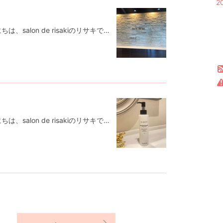
2
シミしわ肌改善salon de risakiこんにちは、salon de risakiのリサキです♡今年は温かい秋ですね🍂日によっては半袖でもいいのかな？って日も。先日、ドクターピュールボーテの本社にて化粧品の知識を深めるために研修を受けてきました✨みるみる間にお肌がどんどん白く透明感がでてやっぱりこれはすごいと思いました💍本社にて早く実感してほしいということでトライアルエステメニューとして11月から期間限定でキャンペーン価格で行います♡でも11月の週末はほとんど予約が埋まっておりまして🙏平日もかなり限られた予約枠になっております。本気で悩んでいる方に受けて欲しい✨✨✨【11月のエステの空いている枠】11/1の16時半〜11/7の14時〜11/8の14時〜、16時〜11/14の11時〜、15時〜、17時〜11/18 の14時〜 、16時〜11/19 の14時〜、16時〜11/21の14時〜1回1時間半のお時間ぐらいをご予定ください✳︎どんどん枠が埋まってますので公式LINEからお問い合わせ頂きますと、確実です✨今週末のお客様、常連のお客様はすでにお肌に変化が出ているようで、学んできた素晴らしい技術を行う予定になっております🥰もっときれいになっちゃう💓𖧷 salon de risaki 𖧷⁡完全個室、完全予約制⁡営業時間 10:00〜18:00⁡【お支払い方法】✳︎都度払い可能✳︎お客様に合わせたプランも考えます⁡✽現金支払い可✽カード支払い可(1万円以上)✽paypay使用可能になりました✽振込み(カウンセリング後に商品購入の方)⁡𖠿住所 名古屋市西区名駅２丁目34-17 セントラル名古屋912(目の前にルーセントタワーがあり、道挟んだ向えのビルに入っております)𖠋最寄り駅名古屋駅 高島屋から徒歩5分⁡✎公式LINE @995lvqeg(LINEより@マークつけて検索してください)⁡𓆐HP http://www.salon-de-risaki.com👗お1人専用サロンですので、他のお客様と重なることのないようにご予約お取りしております。悩みが深い方でも安心して、お話できます♪
シミしわ肌改善salon de risakiこんにちは、salon de risakiのリサキです♡秋ですね🍂乾燥の時期の到来ですね❣️今のスキンケアの見直しを考えて見える方は是非、この機会にクレンジングから見直しをされるのはいかがですか？何事もオフ(クレンジング)からのスタートが大切です♪しっかりクレンジングできていないと、高級な美容液やクリームは浸透していきません✨せっかくいいものをご購入して頂いても意味がなくなってしまいます💦写真はドクターピュールボーテのクレンジング界面活性剤を一切使用していないのにしっかりクレンジングし、お肌の生まれ変わりを促進させるものでもあるのです。しみ、くすみに悩まれている方に是非使って頂きたい🎵ドクターピュールボーテトライアルエステを11月からご提供スタート♡期間限定の価格予定💓知って欲しい、体験してほしい、聞いてほしいこの気持ちです！また近日中にお知らせします♪お客様のお肌の状態に合わせてご提案させて頂いております。必ずこちらをお読みください💁‍♀️(下をクリック)↓↓↓↓『大切なこと』シミしわ肌改善salon de risakiこんにちは、salon de risakiのリサキです♡こちらをご予約される前に必ずお読みくださいませ【大切なこと…ameblo.jp𖧷 salon de risaki 𖧷⁡完全個室、完全予約制⁡営業時間 10:00〜18:00⁡【お支払い方法】✳︎都度払い可能✳︎お客様に合わせたプランも考えます⁡✽現金支払い可✽カード支払い可(1万円以上)✽paypay使用可能になりました✽振込み(カウンセリング後に商品購入の方)⁡𖠿住所 名古屋市西区名駅２丁目34-17 セントラル名古屋912(目の前にルーセントタワーがあり、道挟んだ向えのビルに入っております)𖠋最寄り駅名古屋駅 高島屋から徒歩5分⁡✎公式LINE @995lvqeg(LINEより@マークつけて検索してください)⁡𓆐HP http://www.salon-de-risaki.com👗お1人専用サロンですので、他のお客様と重なることのないようにご予約お取りしております。悩みが深い方でも安心して、お話できます♪