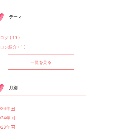
テーマ
ログ ( 19 )
ロン紹介 ( 1 )
一覧を見る
月別
026
年
開
024
年
く
開
023
年
く
開