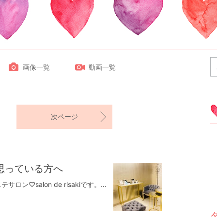
画像一覧
動画一覧
次ページ
思っている方へ
名古屋駅から徒歩5分の美肌改善エステサロン♡salon de risakiです。前回のブログからサロンの場所が変わりました✨シミを少しでも薄くしたい肝斑シミをなくしたい方、美容皮膚科でレーザー当てる前にぜひご相談ください。私も永らく悩んだ人です。サロンのお客様がどんどん笑顔になり、ファンデーションのつける量も減っているようです。お客様のシミの変化❗️レーザーを1度あてて、消えたかと思ったらまた出てきて、また違う美容皮膚科でレーザーあててだんだん濃くなられたお客様。少し時間はかかりますが確実に薄くなってます経過途中(左は初回、右は3ヶ月後)だんだん濃いシミが薄くなつてわれてきてます❗️経過途中(左は初回、右は3ヶ月後)少しずつ前進。右のお写真はサロン施術した途中のため、血行が良くなられているので少し顔がほんのり赤くなられてます。相談されたい方は公式LINEからぜひお問い合わせください♡・・・𖧷 salon de risaki 𖧷⁡完全個室、完全予約制⁡営業時間 10:00〜18:00⁡【お支払い方法】✳︎都度払い可能✳︎お客様に合わせたプランも考えます⁡✽現金支払い可✽カード支払い可✽paypay使用可能になりました⁡𖠿住所 名古屋市西区名駅２丁目34-17 セントラル名古屋505(目の前にルーセントタワーがあり、道挟んだ向えのビルに入っております)𖠋最寄り駅名古屋駅 高島屋から徒歩5分⁡✎公式LINE @995lvqeg(LINEより@マークつけて検索してください)⁡𓆐HP http://www.salon-de-risaki.comホットペパーからもご予約できます。👗お1人専用サロンですので、他のお客様と重なることのないようにご予約お取りしております。悩みが深い方でも安心して、お話できます⭐︎