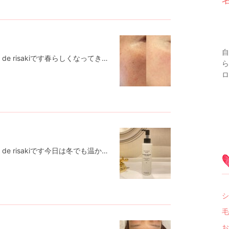
自
こんにちは♡シミしわ肌質改善salon de risakiです春らしくなってきましたね🌼今日は天赦日、一粒万倍日、寅の日でとてもパワーが強い日なんだそう✨そして本日は純粋レチノールピールを導入すべく出張してきました。またこの凄さは別のブログにて！ますますお客様のお肌が綺麗になるようにしっかり学んで参ります✏️久しぶりにブログアップしていきます✨✨下はお肌の写真です。↓↓↓左が2年前、右は今若返ってます😆シミが薄くなるのはもちろんですが目の下の頬のあたり(鼻の横)の毛穴がしまって黒ずみや毛穴の大きさも変わって拡大するとよくわかりますが、毛穴がホントに目立たなくなってきました❤️無理な毛穴用のパックやマシンを当てると余計に毛穴は広がりますのでご注意❗️❗️❗️やってはいけないことは上記のこと。ご存知ですか？サロンでは必ず写真で記録してお客様のお肌の管理をさせて頂いております。より一層の笑顔がたくさんになりますようしっかりサポートしていきます💛𖧷 salon de risaki 𖧷⁡完全個室、完全予約制⁡営業時間 10:00〜18:00⁡【お支払い方法】✳︎都度払い可能✳︎お客様に合わせたプランも考えます⁡✽現金支払い可✽カード支払い可(1万円以上)✽paypay使用可能になりました✽振込み(カウンセリング後に商品購入の方)⁡𖠿住所 名古屋市西区名駅２丁目34-17 セントラル名古屋912(目の前にルーセントタワーがあり、道挟んだ向えのビルに入っております)𖠋最寄り駅名古屋駅 高島屋から徒歩5分⁡✎公式LINE @995lvqeg(LINEより@マークつけて検索してください)⁡𓆐HP http://www.salon-de-risaki.comホットペパーからもご予約できます。👗お1人専用サロンですので、他のお客様と重なることのないようにご予約お取りしております。悩みが深い方でも安心して、お話できます
ら
ロン
こんにちは♡シミしわ肌質改善salon de risakiです今日は冬でも温かい日でしたね☺️クレンジングに続き、今回のお薦めは洗顔フォーム♡この洗顔フォームも界面活性剤不使用でしっかり泡立て優しく包み込むように泡をお肌の上を転がします。クレンジングと洗顔だけでもお肌がかなり変わりますよ♪お肌の赤みがある方や、乾燥に悩む方、肌トラブルが続く方、そして毛穴の開きが気になる方にもオススメです✨なぜならお肌のバリア機能がアップします♡私も昨年までは鼻の横の毛穴の開きがなんとなく気になってましたが見事になくなりました👍気になる方は公式LINE(@995lvqeg)またはホットペパーからご予約ください🩷サロン ド リサキ(salon de risaki)｜ホットペッパービューティー【ホットペッパービューティー】サロン ド リサキ(salon de risaki)のサロン情報。サロンの内外装、お得なクーポン、ブログ、口コミ、住所、電話番号など知りたい情報満載です。ホットペッパービューティーの24時間いつでもOKなネット予約を活用しよう！beauty.hotpepper.jp𖧷 salon de risaki 𖧷⁡完全個室、完全予約制⁡営業時間 10:00〜18:00⁡【お支払い方法】✳︎都度払い可能✳︎お客様に合わせたプランも考えます⁡✽現金支払い可✽カード支払い可(1万円以上)✽paypay使用可能になりました✽振込み(カウンセリング後に商品購入の方)⁡𖠿住所 名古屋市西区名駅２丁目34-17 セントラル名古屋912(目の前にルーセントタワーがあり、道挟んだ向えのビルに入っております)𖠋最寄り駅名古屋駅 高島屋から徒歩5分⁡✎公式LINE @995lvqeg(LINEより@マークつけて検索してください)⁡𓆐HP http://www.salon-de-risaki.com👗お1人専用サロンですので、他のお客様と重なることのないようにご予約お取りしております。悩みが深い方でも安心して、お話できます♪
シ
毛
お