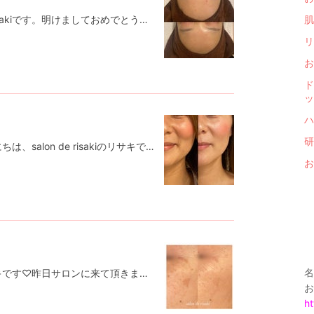
こんにちは♡肌質改善のsalon de risakiです。明けましておめでとうございます🎍今年もよろしくお願い致します✨久しぶりの投稿になってしまいました🙏お客様のお肌の変化ですお客様のお肌も少しずつキメが細かくきれいになってツヤ、ハリが出てきてます👍お顔全体も肌の水分量が安定してきて、ニキビも減ってきました。ホルモンバランス、食生活、生活習慣、ストレスなどによってすぐにお肌も左右されますが、少しずつケアを続けていくことでシミ、しわのできずらいハリのあるお肌を使っていきます✨ご新規のお客様は2月からの受付をしております🙇‍♀️𖧷 salon de risaki 𖧷⁡完全個室、完全予約制⁡営業時間 10:00〜18:00⁡【お支払い方法】✳︎都度払い可能✳︎お客様に合わせたプランも考えます⁡✽現金支払い可✽カード支払い可(1万円以上)✽paypay使用可能になりました✽振込み(カウンセリング後に商品購入の方)⁡𖠿住所 名古屋市西区名駅２丁目34-17 セントラル名古屋912(目の前にルーセントタワーがあり、道挟んだ向えのビルに入っております)𖠋最寄り駅名古屋駅 高島屋から徒歩5分⁡✎公式LINE @995lvqeg(LINEより問い合わせマークつけて検索)⁡𓆐HP http://www.salon-de-risaki.com👗お1人専用サロンですので、他のお客様と重なることのないようにご予約お取りしております。悩みが深い方でも安心して、お話できます♪
肌
リ
お
ド
ッ
ハ
研
シミしわ肌改善salon de risakiこんにちは、salon de risakiのリサキです♡こんにちは♪ぐっと寒くなりましたね⛄️サロンのお客様の変化お客様のフェイスラインがすっきり頬の位置も高くなりほうれい線の入り方も浅くなりました。お顔全体的にリフトアップされたからです✨元々お綺麗な方ですが、きれいに磨きがかかりました♡疲れもとれ、目の開きもよくなり、リフトアップもされたので大満足🙆‍♀️とうれしいご感想頂きました✨✨✨11月の空いてる枠11/19の14時〜11/22の10時〜、13時〜、16時〜以上となります。12月はまだ空きがありますので、お問い合わせください。𖧷 salon de risaki 𖧷⁡完全個室、完全予約制⁡営業時間 10:00〜18:00⁡【お支払い方法】✳︎都度払い可能✳︎お客様に合わせたプランも考えます⁡✽現金支払い可✽カード支払い可(1万円以上)✽paypay使用可能になりました✽振込み(カウンセリング後に商品購入の方)⁡𖠿住所 名古屋市西区名駅２丁目34-17 セントラル名古屋912(目の前にルーセントタワーがあり、道挟んだ向えのビルに入っております)𖠋最寄り駅名古屋駅 高島屋から徒歩5分⁡✎公式LINE @995lvqeg(LINEより問い合わせマークつけて検索)⁡𓆐HP http://www.salon-de-risaki.com👗お1人専用サロンですので、他のお客様と重なることのないようにご予約お取りしております。悩みが深い方でも安心して、お話できます♪
お
名
こんにちは、salon de risakiのリサキです♡昨日サロンに来て頂きましたお客様のお顔のシミの変化です✨✨お客様は『なんだか肌が白くなった』『なんとなくシミ薄くなってない？』などなど嬉しそうにお話しされましたので早速、写真で比較☝️間違いなくシミが薄くなってますたったの数ヶ月でこの変化左が初回、右が2カ月弱お顔も全体的にハリがでて、ぺたっとしていた頬もふっくらして豊かなイメージになられてきました♪お客様はとてもるんるんしていて☺️きれいになるのが楽しくて仕方ないみたいです。私もうれしいです✨𖧷 salon de risaki 𖧷⁡完全個室、完全予約制⁡営業時間 10:00〜18:00⁡【お支払い方法】✳︎都度払い可能✳︎お客様に合わせたプランも考えます⁡✽現金支払い可✽カード支払い可(1万円以上)✽paypay使用可能になりました✽振込み(カウンセリング後に商品購入の方)⁡𖠿住所 名古屋市西区名駅２丁目34-17 セントラル名古屋912(目の前にルーセントタワーがあり、道挟んだ向えのビルに入っております)𖠋最寄り駅名古屋駅 高島屋から徒歩5分⁡✎公式LINE @995lvqeg(LINEより問い合わせマークつけて検索)⁡𓆐HP http://www.salon-de-risaki.com👗お1人専用サロンですので、他のお客様と重なることのないようにご予約お取りしております。悩みが深い方でも安心して、お話できます♪
お
ht