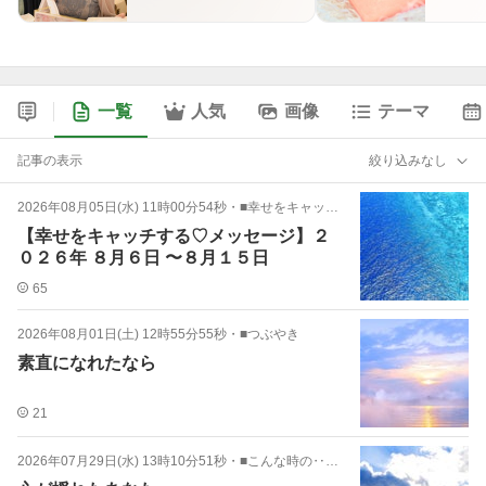
一覧
人気
画像
テーマ
記事の表示
絞り込みなし
2026年08月05日(水) 11時00分54秒
・
■幸せをキャッチする♡メッセージ
【幸せをキャッチする♡メッセージ】２
０２６年 ８月６日 〜８月１５日
65
2026年08月01日(土) 12時55分55秒
・
■つぶやき
素直になれたなら
21
2026年07月29日(水) 13時10分51秒
・
■こんな時の‥知恵袋