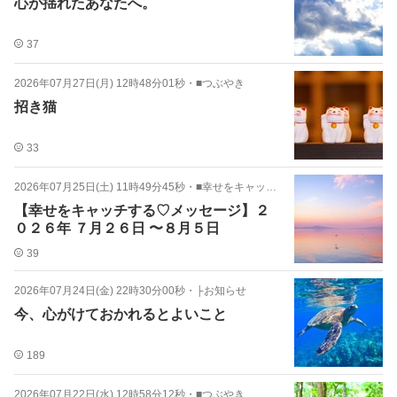
心が揺れたあなたへ。
37
2026年07月27日(月) 12時48分01秒
・
■つぶやき
招き猫
33
2026年07月25日(土) 11時49分45秒
・
■幸せをキャッチする♡メッセージ
【幸せをキャッチする♡メッセージ】２
０２６年 ７月２６日 〜８月５日
39
2026年07月24日(金) 22時30分00秒
・
├お知らせ
今、心がけておかれるとよいこと
189
2026年07月22日(水) 12時58分12秒
・
■つぶやき