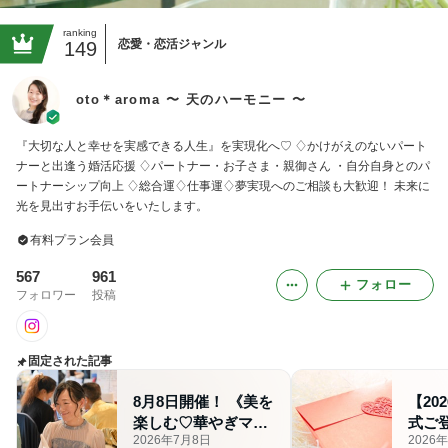
ranking
恋愛・恋活ジャンル
149
oto＊aroma 〜 天のハーモニー 〜
『大切な人と幸せを実感できる人生』を実現化へ♡ ♢かけがえのないパート
ナーと出逢う婚活応援 ♢パートナー・お子さま・親御さん ・自分自身とのパ
ートナーシップ向上 ♢総合運♢仕事運♢夢実現へのご相談も大歓迎！ 未来に
光を見出すお手伝いをいたします。
有料プラン会員
567
961
フォロー
フォロワー
投稿
固定された記事
8月8日開催！ 《美を
【20
楽しむ♡華やぎマル
式ご
2026年7月8日
2026
シェ》