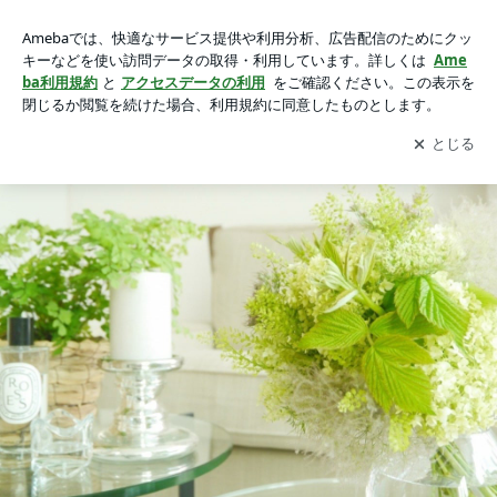
oto＊aroma 〜 天のハーモニー 〜
アプリをダウンロードして
ブログの更新通知
を受け取りまし
開く
ょう。