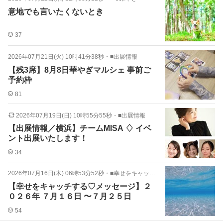
意地でも言いたくないとき
37
2026年07月21日(火) 10時41分38秒
・
■出展情報
【残3席】8月8日華やぎマルシェ 事前ご
予約枠
81
2026年07月19日(日) 10時55分55秒
・
■出展情報
【出展情報／横浜】チームMISA ♢ イベ
ント出展いたします！
34
2026年07月16日(木) 06時53分52秒
・
■幸せをキャッチする♡メッセージ
【幸せをキャッチする♡メッセージ】２
０２６年 ７月１６日 〜７月２５日
54