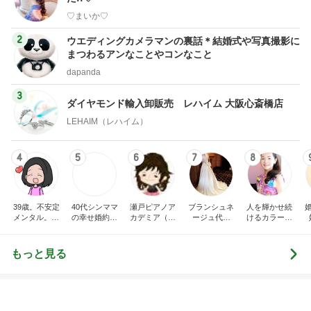
dapanda
3
ダイヤモンド輸入卸販売 レハイム 大阪心斎橋店
LEHAIM（レハイム）
4
5
6
7
8
39歳。不安定
40代シンママ
瀬戸ピアノア
ブランシュネ
人を輝かせ続
メンタル。婚
の幸せ婚約日
カデミア（瀬
ージュ代官
けるカラーク
活→プレ花
記♡
戸市ピアノ教
山 ウェディ
チュール® カ
店
嫁。ダイエッ
室）〜由梨香
ングドレスの
ラリヨのブロ
トブログ。
先生のブロ
オーダーメー
グ◎
もっと見る
グ〜
ドのお仕事日
記