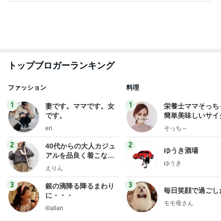
トップブロガーランキング
ファッション
料理
1
1
妻です。ママです。女
栄養士ママそっち
です。
簡単美味しいサイ
献立
eri.
そっち～
2
2
40代からの大人カジュ
ゆうき酒場
アルを品良く着こなす
ゆうき
ファッションブログ
えりん
3
3
銀の滴降る降るまわり
毎日笑顔で過ごし
に・・・
モモ母さん
illallan
もっと見る
オフィシャルブロガーランキング