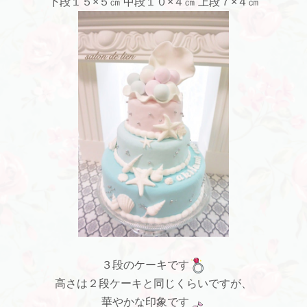
下段１５×５㎝ 中段１０×４㎝ 上段７×４㎝
３段のケーキです
高さは２段ケーキと同じくらいですが、
華やかな印象です