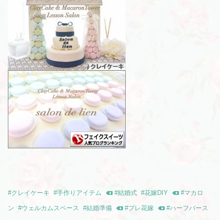
#
クレイケーキ
#
手作りアイテム
#
結婚式
#
花嫁DIY
#
マカロ
ン
#
ウェルカムスペース
#
結婚準備
#
プレ花嫁
#
ハーフバース