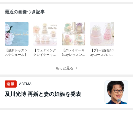
最近の画像つき記事
【最新レッスン
【ウェディング
【クレイケーキ
【プレ花嫁様1d
スケジュール】
クレイケーキ認
1dayレッスンの
ayコースのご案
定コースのご案
ご案内】
内】
内】
もっと見る
速報
ABEMA
及川光博 再婚と妻の妊娠を発表