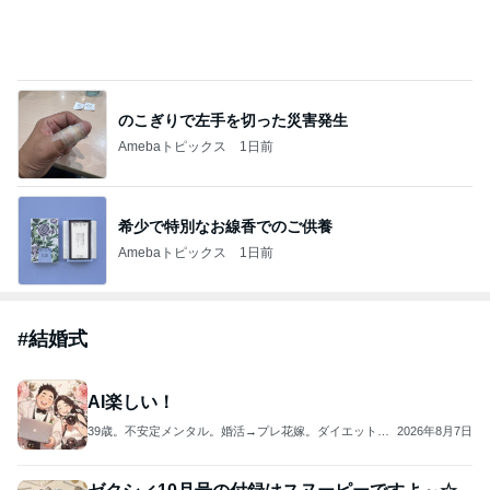
のこぎりで左手を切った災害発生
Amebaトピックス
1日前
希少で特別なお線香でのご供養
Amebaトピックス
1日前
#
結婚式
AI楽しい！
39歳。不安定メンタル。婚活→プレ花嫁。ダイエットブ
2026年8月7日
ログ。
ゼクシィ10月号の付録はスヌーピーですよ～☆
予約開始☆ゼクシィ2026年10月号付録SNOOPY
奇跡の合格！から学年ビリ＆不登校！！底から這いあが
2026年8月7日
ったブログ
ヘリウムガス風船用はどこで買える？ホームセン