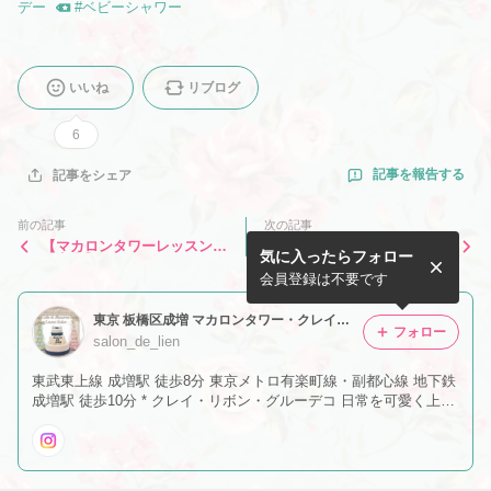
デー
#
ベビーシャワー
いいね
リブログ
6
記事を報告する
記事をシェア
前の記事
次の記事
【マカロンタワーレッスンの
NEW！５月レッスンスケジ
気に入ったらフォロー
ご案内】
ュール
会員登録は不要です
東京 板橋区成増 マカロンタワー・クレイケーキレッスン salon de lien
フォロー
salon_de_lien
東武東上線 成増駅 徒歩8分 東京メトロ有楽町線・副都心線 地下鉄
成増駅 徒歩10分 * クレイ・リボン・グルーデコ 日常を可愛く上品
に、そして楽しくするアイテム作りができるお教室です♡