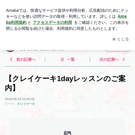
【クレイケーキ1dayレッスンのご案内】 | 東京 板橋区成増 マ
カロンタワー・クレイケーキレッスン salon de lien
アプリをダウンロードして
ブログの更新通知
を受け取りまし
開く
ょう。
東京 板橋区成増 マカロンタワー・クレイケー
フォロー
キレッスン salon de lien
前の記事へ
一覧
次の記事へ
【クレイケーキ1dayレッスンのご案
内】
2018-05-18 22:00:00
テーマ：
クレイケーキ