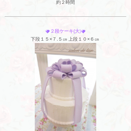
約２時間
２段ケーキ(大
)
下段１５×７.５㎝ 上段１０×６㎝