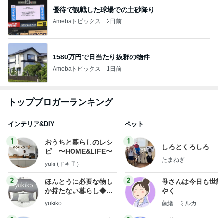
優待で観戦した球場での土砂降り
Amebaトピックス
2日前
1580万円で日当たり抜群の物件
Amebaトピックス
1日前
トップブロガーランキング
インテリア&DIY
ペット
1
1
おうちと暮らしのレシ
しろとくろしろ
ピ 〜HOME&LIFE〜
たまねぎ
yuki (ドキ子）
2
2
ほんとうに必要な物し
母さんは今日も世
か持たない暮らし◆Ke
やく
ep Life Simple◆〜イ
yukiko
藤緒 ミルカ
ンテリアのきろく〜