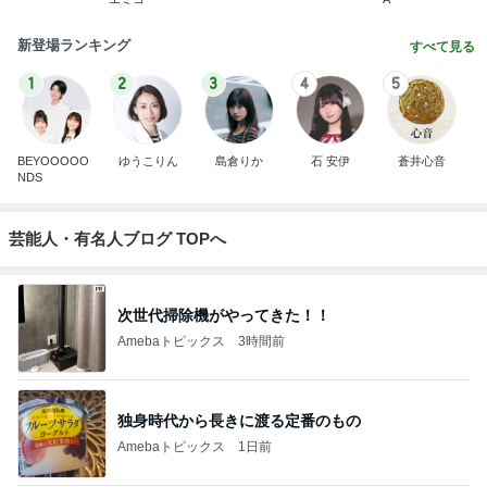
新登場ランキング
すべて見る
1
2
3
4
5
BEYOOOOO
ゆうこりん
島倉りか
石 安伊
蒼井心音
NDS
芸能人・有名人ブログ TOPへ
次世代掃除機がやってきた！！
Amebaトピックス
3時間前
独身時代から長きに渡る定番のもの
Amebaトピックス
1日前