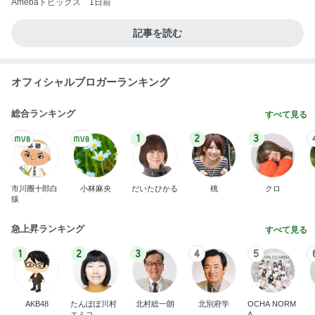
Amebaトピックス
1日前
記事を読む
オフィシャルブロガーランキング
総合ランキング
すべて見る
1
2
3
市川團十郎白
小林麻央
だいたひかる
桃
クロ
猿
急上昇ランキング
すべて見る
1
2
3
4
5
AKB48
たんぽぽ川村
北村総一朗
北別府学
OCHA NORM
エミコ
A