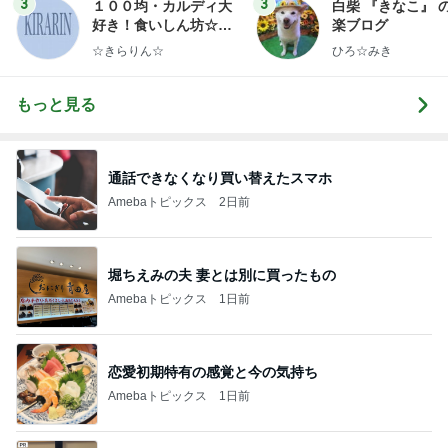
3
3
１００均・カルディ大
白柴 『きなこ』 
好き！食いしん坊☆き
楽ブログ
らりん☆のブログ
☆きらりん☆
ひろ☆みき
もっと見る
通話できなくなり買い替えたスマホ
Amebaトピックス
2日前
堀ちえみの夫 妻とは別に買ったもの
Amebaトピックス
1日前
恋愛初期特有の感覚と今の気持ち
Amebaトピックス
1日前