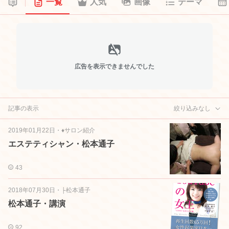
一覧
人気
画像
テーマ
広告を表示できませんでした
記事の表示
絞り込みなし
2019年01月22日
・
♦サロン紹介
エステティシャン・松本通子
43
2018年07月30日
・
├松本通子
松本通子・講演
92