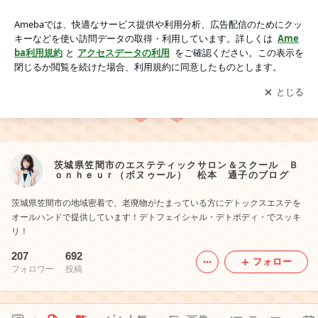
茨城県笠間市のエステティックサロン＆スクール Ｂｏｎｈｅ
ｕｒ（ボヌゥール） 松本 通子のブログ
アプリをダウンロードして
ブログの更新通知
を受け取りまし
開く
ょう。
茨城県笠間市のエステティックサロン＆スクール Ｂ
ｏｎｈｅｕｒ（ボヌゥール） 松本 通子のブログ
茨城県笠間市の地域密着で、老廃物がたまっている方にデトックスエステを
オールハンドで提供しています！デトフェイシャル・デトボディ・でスッキ
リ！
207
692
フォロー
フォロワー
投稿