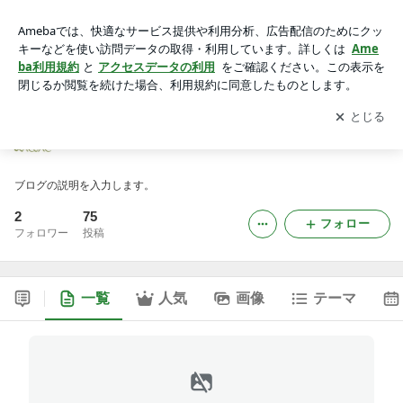
salon-arebreのブログ
アプリをダウンロードして
ブログの更新通知
を受け取りまし
開く
ょう。
salon-arebreのブログ
ブログの説明を入力します。
2
75
フォロー
フォロワー
投稿
一覧
人気
画像
テーマ