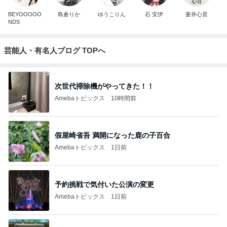
BEYOOOOO
島倉りか
ゆうこりん
石 安伊
蒼井心音
NDS
芸能人・有名人ブログ TOPへ
次世代掃除機がやってきた！！
Amebaトピックス
10時間前
假屋崎省吾 満開になった鹿の子百合
Amebaトピックス
1日前
予約挑戦で気付いた公演の変更
Amebaトピックス
1日前