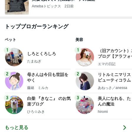
Amebaトピックス
2日前
トップブロガーランキング
ペット
美容
1
1
（旧アカウント）
しろとくろしろ
ブログ【アラフォ
たまねぎ
社売却セカンドラ
エマの日記
フ】
2
2
母さんは今日も世話を
リトルミニマリス
やく
ビューティコラム 
little minimalist'
藤緒 ミルカ
あねっさ／anessa
uty colum
3
3
白柴 『きなこ』 のお気
美人になれる、た
楽ブログ
んの魔法
ひろ☆みき
hiromi
もっと見る