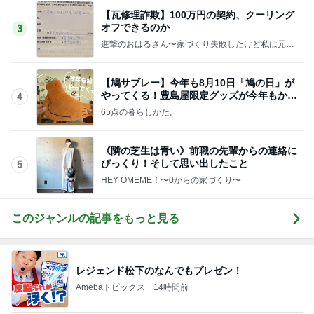
【瓦修理詐欺】100万円の契約、クーリング
オフできるのか
3
進撃のおはるさん〜家づくり失敗したけど私は元気
です〜
【鳩サブレー】今年も8月10日「鳩の日」が
やってくる！豊島屋限定グッズが今年もかわ
4
いすぎる♡
65点の暮らしかた。
《隣の芝生は青い》前職の先輩からの連絡に
びっくり！そして思い出したこと
5
HEY OMEME！〜0からの家づくり〜
このジャンルの記事をもっと見る
レジェンド松下のなんでもプレゼン！
Amebaトピックス
14時間前