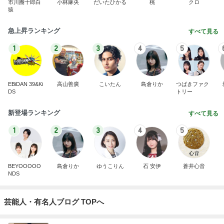
市川團十郎白
小林麻央
だいたひかる
桃
クロ
猿
急上昇ランキング
すべて見る
1
2
3
4
5
EBiDAN 39&Ki
高山善廣
こいたん
島倉りか
つばきファク
DS
トリー
新登場ランキング
すべて見る
1
2
3
4
5
BEYOOOOO
島倉りか
ゆうこりん
石 安伊
蒼井心音
NDS
芸能人・有名人ブログ TOPへ