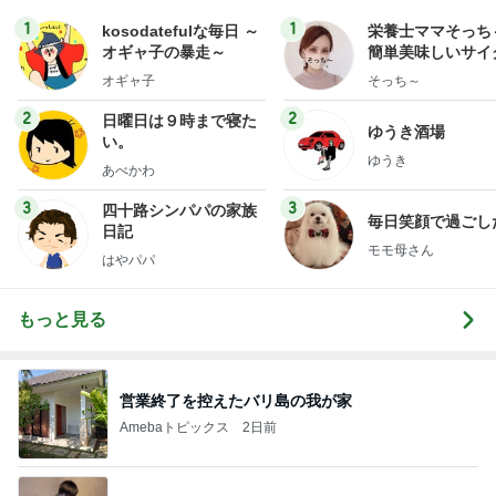
1
1
kosodatefulな毎日 ～
栄養士ママそっち
オギャ子の暴走～
簡単美味しいサイ
献立
オギャ子
そっち～
2
2
日曜日は９時まで寝た
ゆうき酒場
い。
ゆうき
あべかわ
3
3
四十路シンパパの家族
毎日笑顔で過ごし
日記
モモ母さん
はやパパ
もっと見る
営業終了を控えたバリ島の我が家
Amebaトピックス
2日前