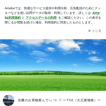
近畿のお荷物喜んで⋆｡˚✩ ♡ 〜TSK（大正貨物株）〜
アプリをダウンロードして
ブログの更新通知
を受け取りまし
開く
ょう。
近畿のお荷物喜んで⋆｡˚✩ ♡ 〜TSK（大正貨物株）〜