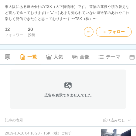
東大阪にある運送会社のTSK（大正貨物株）です。 荷物の運搬や積み替えな
ど喜んで承っております(﹡ˆᴗˆ﹡) あまり知られていない運送業のあれやこれ
楽しく発信できたらと思っておりま〜す 〜TSK（株）〜
12
20
フォロー
フォロワー
投稿
一覧
人気
画像
テーマ
広告を表示できませんでした
記事の表示
絞り込みなし
2019-10-16 04:16:28
・
TSK（株）ご紹介