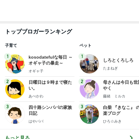
トップブロガーランキング
子育て
ペット
1
1
kosodatefulな毎日 ～
しろとくろしろ
オギャ子の暴走～
たまねぎ
オギャ子
2
2
日曜日は９時まで寝た
母さんは今日も世
い。
やく
あべかわ
藤緒 ミルカ
3
3
四十路シンパパの家族
白柴 『きなこ』 
日記
楽ブログ
はやパパ
ひろ☆みき
もっと見る