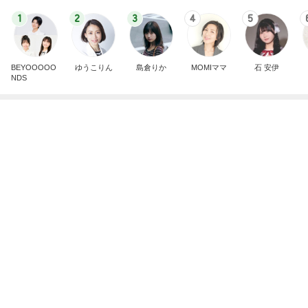
1
2
3
4
5
BEYOOOOO
ゆうこりん
島倉りか
MOMIママ
石 安伊
NDS