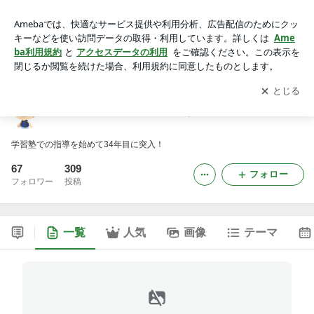
宇都宮 真岡 希望塾 しょうごさんのブログ
アプリをダウンロードして
ブログの更新通知
を受け取りまし
開く
ょう。
宇都宮 真岡 希望塾 しょうごさんのブログ
学習塾での指導を始めて34年目に突入！
67
309
フォロー
フォロワー
投稿
一覧
人気
画像
テーマ