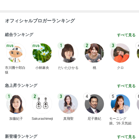
オフィシャルブロガーランキング
総合ランキング
すべて見る
1
2
3
市川團十郎白
小林麻央
だいたひかる
桃
クロ
猿
急上昇ランキング
すべて見る
1
2
3
4
5
加藤紀子
Sakurashimeji
真飛聖
尼子勝紀
モーニング
娘。'26 天気組
新登場ランキング
すべて見る